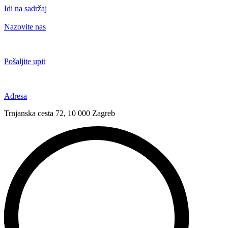
Idi na sadržaj
Nazovite nas
+385 91 6673 789
Pošaljite upit
novival@novival.hr
Adresa
Trnjanska cesta 72, 10 000 Zagreb