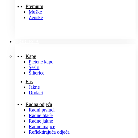
Premium
Muške
Ženske
ODJEĆA
Kape
Pletene kape
Šeširi
Šilterice
Flis
Jakne
Dodaci
Radna odjeća
Radni prsluci
Radne hlače
Radne jakne
Radne majice
Reflektirajuća odjeća