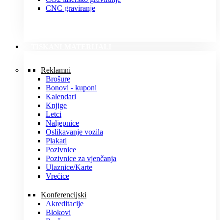
CNC graviranje
TISKANI MATERIJALI
Reklamni
Brošure
Bonovi - kuponi
Kalendari
Knjige
Letci
Naljepnice
Oslikavanje vozila
Plakati
Pozivnice
Pozivnice za vjenčanja
Ulaznice/Karte
Vrećice
Konferencijski
Akreditacije
Blokovi