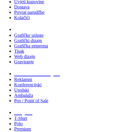
Uvjeti kupovine
Dostava
Povrat narudžbe
Kolačići
Usluge
Grafičke usluge
Grafički dizajn
Grafička priprema
Tisak
Web dizajn
Graviranje
Tiskani materijali
Reklamni
Konferencijski
Uredski
Ambalaža
Pos / Point of Sale
Majice
T-Shirt
Polo
Premium