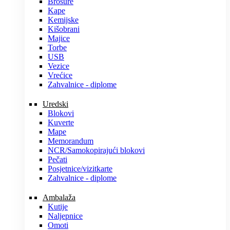
Brošure
Kape
Kemijske
Kišobrani
Majice
Torbe
USB
Vezice
Vrećice
Zahvalnice - diplome
Uredski
Blokovi
Kuverte
Mape
Memorandum
NCR/Samokopirajući blokovi
Pečati
Posjetnice/vizitkarte
Zahvalnice - diplome
Ambalaža
Kutije
Naljepnice
Omoti