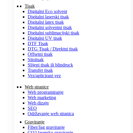
Tisak
Digitalni Eco solvent
Digitalni laserski tisak
Digitalni latex tisak
Digitalni solventni tisak
Digitalni sublimacijski tisak
Digitalni UV tisak
DTF Tisak
DTG Tisak / Direktni tisak
Offsetni tisak
Sitotisak
Slijepi tisak ili blindruck
Transfer tisak
Vez/aplicirani vez
Web stranice
Web programiranje
Web marketing
Web dizajn
SEO
Održavanje web stranica
Graviranje
Fiber/Jag graviranje
CO2 lasersko graviranje