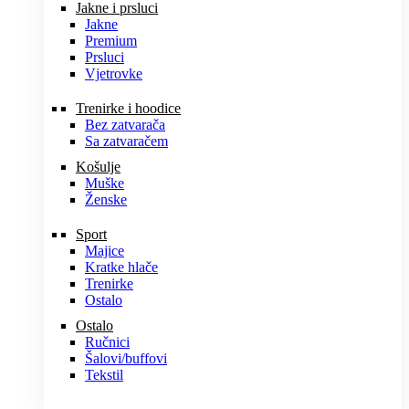
Jakne i prsluci
Jakne
Premium
Prsluci
Vjetrovke
Trenirke i hoodice
Bez zatvarača
Sa zatvaračem
Košulje
Muške
Ženske
Sport
Majice
Kratke hlače
Trenirke
Ostalo
Ostalo
Ručnici
Šalovi/buffovi
Tekstil