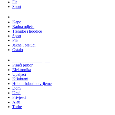
Fit
Sport
Odjeća
Kape
Radna odjeća
Trenirke i hoodice
Sport
Flis
Jakne i prsluci
Ostalo
Promo materijali
Pisaći pribor
Elektronika
Upaljači
Kišobrani
Hobi i slobodno vrijeme
Dom
Ured
Privjesci
Alati
Torbe