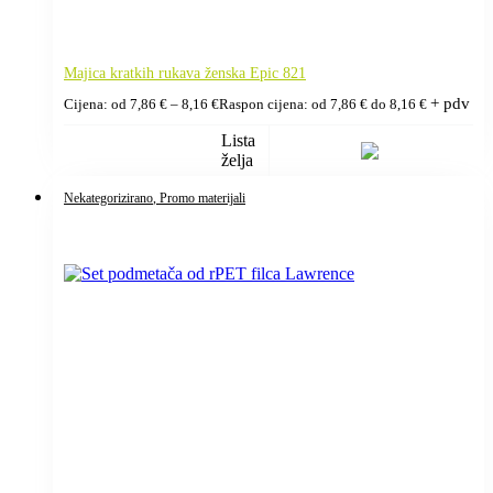
Majica kratkih rukava ženska Epic 821
+ pdv
Cijena: od
7,86
€
–
8,16
€
Raspon cijena: od 7,86 € do 8,16 €
Lista
želja
Nekategorizirano
, Promo materijali