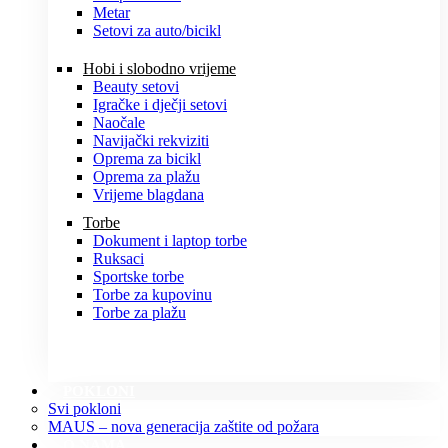
Metar
Setovi za auto/bicikl
Hobi i slobodno vrijeme
Beauty setovi
Igračke i dječji setovi
Naočale
Navijački rekviziti
Oprema za bicikl
Oprema za plažu
Vrijeme blagdana
Torbe
Dokument i laptop torbe
Ruksaci
Sportske torbe
Torbe za kupovinu
Torbe za plažu
POKLONI
Svi pokloni
MAUS – nova generacija zaštite od požara
O NAMA