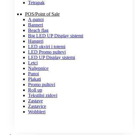
Tetrapak
POS/Point of Sale
A-panoi
Banneri
Beach flag
Big LED UP Display sistemi
Hangeri
LED okviri i totemi
LED Promo pultevi
LED UP Display sistemi
Letci
Naljepnice
Panoi
Plakati
Promo pultovi
Roll up
Tekstilni zidovi
Zastave
Zastavice
Wobbleri