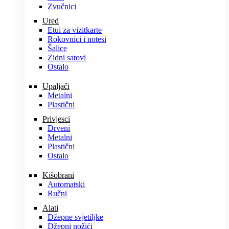
Zvučnici
Ured
Etui za vizitkarte
Rokovnici i notesi
Šalice
Zidni satovi
Ostalo
Upaljači
Metalni
Plastični
Privjesci
Drveni
Metalni
Plastični
Ostalo
Kišobrani
Automatski
Ručni
Alati
Džepne svjetiljke
Džepni nožići