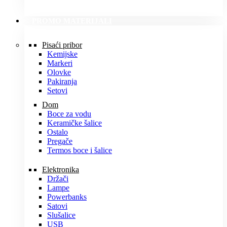
PROMO MATERIJALI
Pisaći pribor
Kemijske
Markeri
Olovke
Pakiranja
Setovi
Dom
Boce za vodu
Keramičke šalice
Ostalo
Pregače
Termos boce i šalice
Elektronika
Držači
Lampe
Powerbanks
Satovi
Slušalice
USB