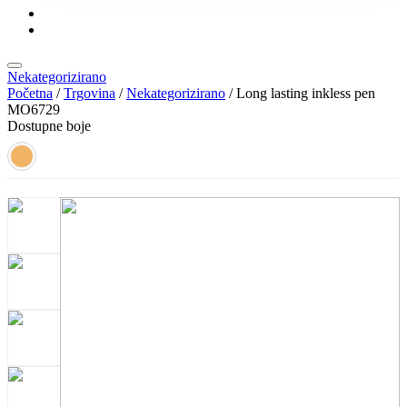
KONTAKT
KATALOZI
Nekategorizirano
Početna
/
Trgovina
/
Nekategorizirano
/ Long lasting inkless pen
MO6729
Dostupne boje