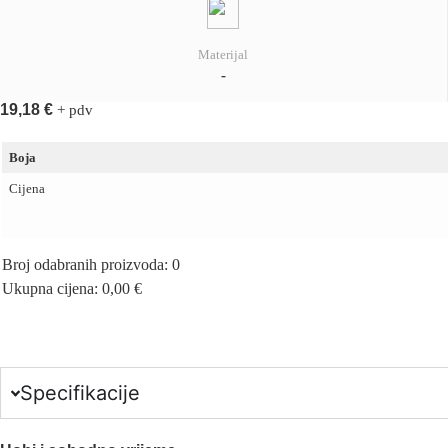
Materijal
-
19,18
€
+ pdv
Boja
Cijena
Broj odabranih proizvoda
:
0
Ukupna cijena
:
0,00
€
0
Items,
Total
$0.00
Specifikacije