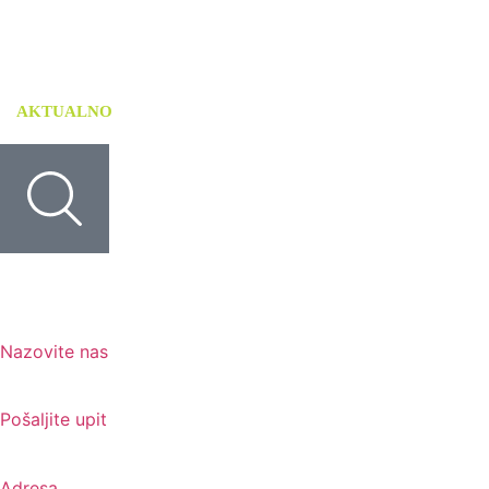
AKTUALNO
USLUGE
TISKANI MATERIJALI
Nazovite nas
+385 91 6673 789
Pošaljite upit
novival@novival.hr
Adresa