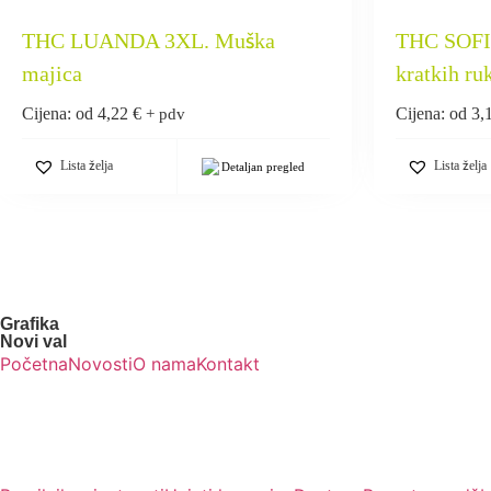
THC LUANDA 3XL. Muška
THC SOFIA
majica
kratkih ru
Cijena: od
4,22
€
Cijena: od
3,
+ pdv
Lista želja
Lista želja
Detaljan pregled
Grafika
Novi val
Početna
Novosti
O nama
Kontakt