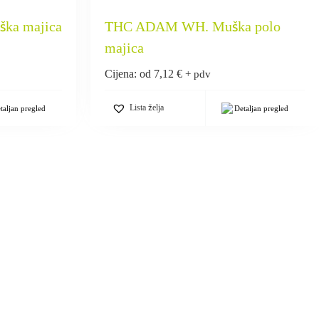
ka majica
THC ADAM WH. Muška polo
majica
Cijena: od
7,12
€
+ pdv
Lista želja
taljan pregled
Detaljan pregled