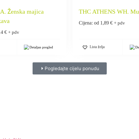
. Ženska majica
THC ATHENS WH. Muš
kava
Cijena: od
1,89
€
+ pdv
14
€
+ pdv
Lista želja
Detaljan pregled
De
Pogledajte cijelu ponudu