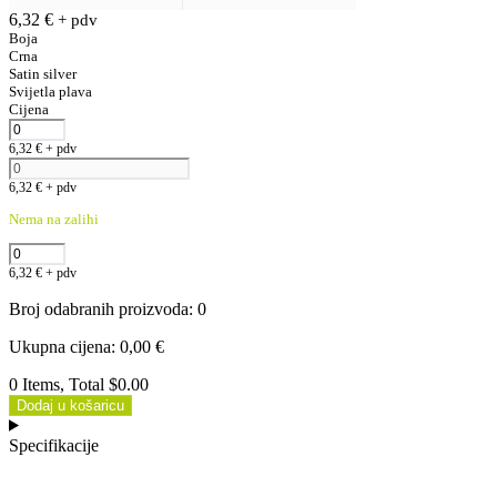
6,32
€
+ pdv
Boja
Crna
Satin silver
Svijetla plava
Cijena
6,32
€
+ pdv
6,32
€
+ pdv
Nema na zalihi
6,32
€
+ pdv
Broj odabranih proizvoda
:
0
Ukupna cijena
:
0,00
€
0 Items, Total $0.00
Dodaj u košaricu
Specifikacije