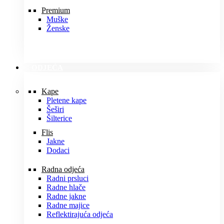
Premium
Muške
Ženske
ODJEĆA
Kape
Pletene kape
Šeširi
Šilterice
Flis
Jakne
Dodaci
Radna odjeća
Radni prsluci
Radne hlače
Radne jakne
Radne majice
Reflektirajuća odjeća