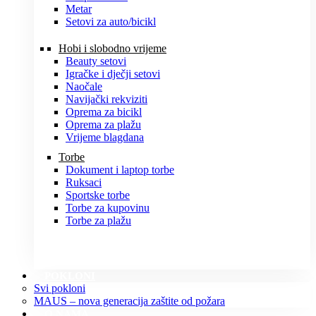
Metar
Setovi za auto/bicikl
Hobi i slobodno vrijeme
Beauty setovi
Igračke i dječji setovi
Naočale
Navijački rekviziti
Oprema za bicikl
Oprema za plažu
Vrijeme blagdana
Torbe
Dokument i laptop torbe
Ruksaci
Sportske torbe
Torbe za kupovinu
Torbe za plažu
POKLONI
Svi pokloni
MAUS – nova generacija zaštite od požara
O NAMA