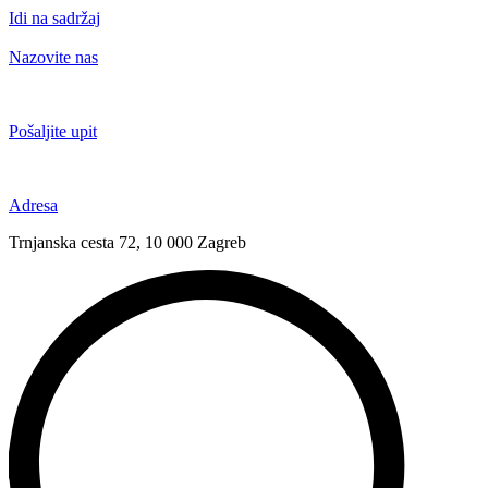
Idi na sadržaj
Nazovite nas
+385 91 6673 789
Pošaljite upit
novival@novival.hr
Adresa
Trnjanska cesta 72, 10 000 Zagreb