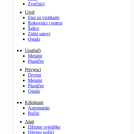
Zvučnici
Ured
Etui za vizitkarte
Rokovnici i notesi
Šalice
Zidni satovi
Ostalo
Upaljači
Metalni
Plastični
Privjesci
Drveni
Metalni
Plastični
Ostalo
Kišobrani
Automatski
Ručni
Alati
Džepne svjetiljke
Džepni nožići