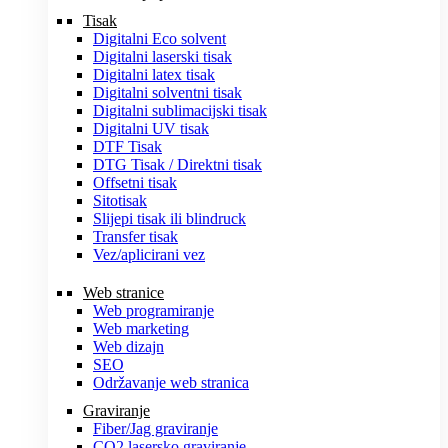
Tisak
Digitalni Eco solvent
Digitalni laserski tisak
Digitalni latex tisak
Digitalni solventni tisak
Digitalni sublimacijski tisak
Digitalni UV tisak
DTF Tisak
DTG Tisak / Direktni tisak
Offsetni tisak
Sitotisak
Slijepi tisak ili blindruck
Transfer tisak
Vez/aplicirani vez
Web stranice
Web programiranje
Web marketing
Web dizajn
SEO
Održavanje web stranica
Graviranje
Fiber/Jag graviranje
CO2 lasersko graviranje