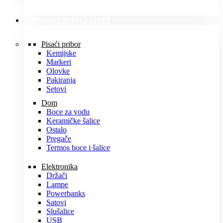
PROMO MATERIJALI
Pisaći pribor
Kemijske
Markeri
Olovke
Pakiranja
Setovi
Dom
Boce za vodu
Keramičke šalice
Ostalo
Pregače
Termos boce i šalice
Elektronika
Držači
Lampe
Powerbanks
Satovi
Slušalice
USB