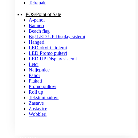
Tetrapak
POS/Point of Sale
A-panoi
Banneri
Beach flag
Big LED UP Display sistemi
Hangeri
LED okviri i totemi
LED Promo pultevi
LED UP Display sistemi
Letci
Naljepnice
Panoi
Plakati
Promo pultovi
Roll up
Tekstilni zidovi
Zastave
Zastavice
Wobbleri