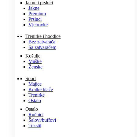
Jakne i prsluci
Jakne
Premium
Prsluci
Vjetrovke
Trenirke i hoodice
Bez zatvarača
Sa zatvaračem
Košulje
Muške
Ženske
Sport
Majice
Kratke hlače
Trenirke
Ostalo
Ostalo
Ručnici
Šalovi/buffovi
Tekstil