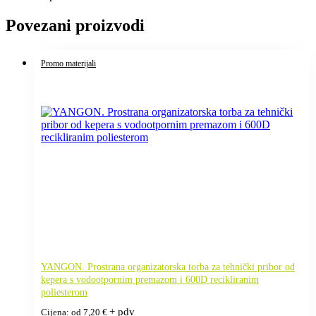
Povezani proizvodi
Promo materijali
YANGON. Prostrana organizatorska torba za tehnički pribor od
kepera s vodootpornim premazom i 600D recikliranim
poliesterom
+ pdv
Cijena: od
7,20
€