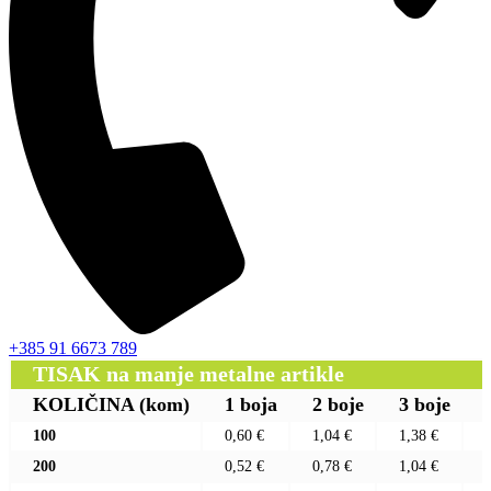
+385 91 6673 789
TISAK na manje metalne artikle
KOLIČINA
(kom)
1 boja
2 boje
3 boje
100
0,60 €
1,04 €
1,38 €
200
0,52 €
0,78 €
1,04 €