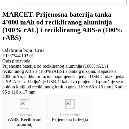
MARCET. Prijenosna baterija tanka
4’000 mAh od recikliranog aluminija
(100% rAL) i recikliranog ABS-a (100%
rABS)
Odabrana boja: Crna
HI 97344-103.01
Opis proizvoda
Prijenosna baterija od recikliranog aluminija (100% rAL) i
recikliranog ABS-a (100% rABS)-a tankog dizajna. Kapaciteta
4000 mAh, indikator razine napunjenosti, jedan USB-C ulaz i jedan
USB-A izlaz. Uključuje USB-C kabel za punjenje. Isporučuje se u
poklon kutiji od recikliranog kraft papira. 110 x 68 x 10 mm | Kutija:
95 x 116 x 17 mm
Materijal
Komponente
rABS, Reciklirani
Prijenosna baterija
aluminij