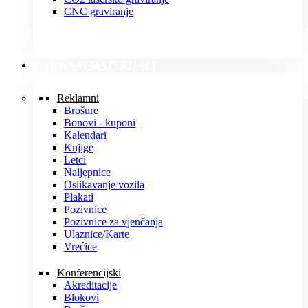
CNC graviranje
TISKANI MATERIJALI
Reklamni
Brošure
Bonovi - kuponi
Kalendari
Knjige
Letci
Naljepnice
Oslikavanje vozila
Plakati
Pozivnice
Pozivnice za vjenčanja
Ulaznice/Karte
Vrećice
Konferencijski
Akreditacije
Blokovi