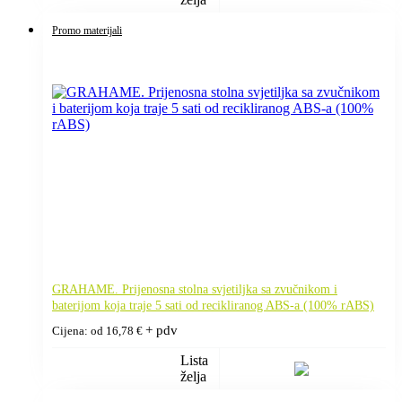
Promo materijali
GRAHAME. Prijenosna stolna svjetiljka sa zvučnikom i
baterijom koja traje 5 sati od recikliranog ABS-a (100% rABS)
+ pdv
Cijena: od
16,78
€
Lista
želja