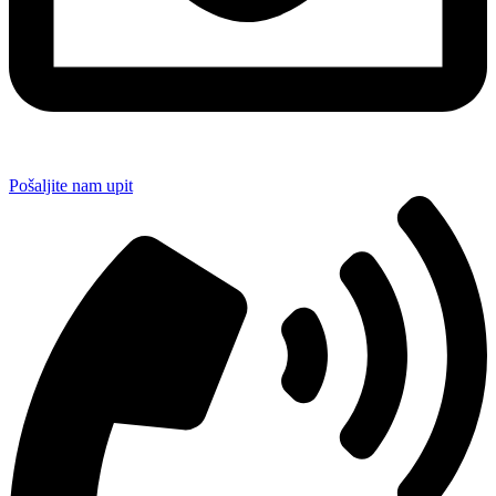
Pošaljite nam upit