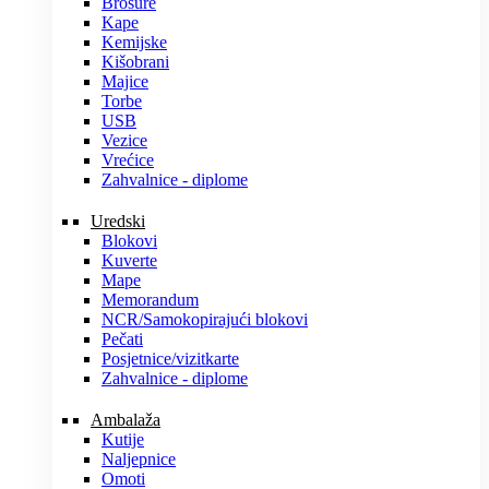
Brošure
Kape
Kemijske
Kišobrani
Majice
Torbe
USB
Vezice
Vrećice
Zahvalnice - diplome
Uredski
Blokovi
Kuverte
Mape
Memorandum
NCR/Samokopirajući blokovi
Pečati
Posjetnice/vizitkarte
Zahvalnice - diplome
Ambalaža
Kutije
Naljepnice
Omoti