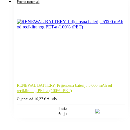
Promo materijali
RENEWAL BATTERY. Prijenosna baterija 5'000 mAh od
recikliranog PET-a (100% rPET)
+ pdv
Cijena: od
10,27
€
Lista
želja