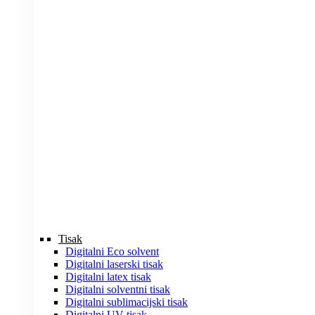
Tisak
Digitalni Eco solvent
Digitalni laserski tisak
Digitalni latex tisak
Digitalni solventni tisak
Digitalni sublimacijski tisak
Digitalni UV tisak