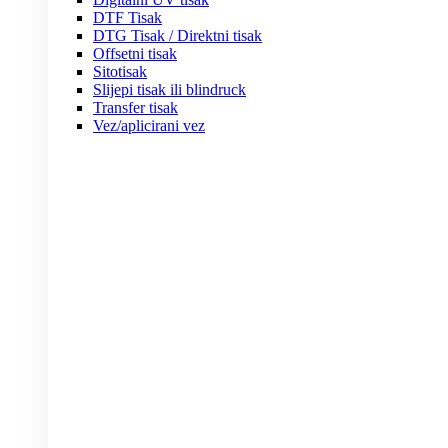
DTF Tisak
DTG Tisak / Direktni tisak
Offsetni tisak
Sitotisak
Slijepi tisak ili blindruck
Transfer tisak
Vez/aplicirani vez