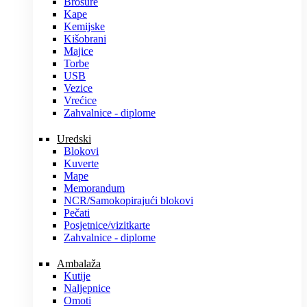
Brošure
Kape
Kemijske
Kišobrani
Majice
Torbe
USB
Vezice
Vrećice
Zahvalnice - diplome
Uredski
Blokovi
Kuverte
Mape
Memorandum
NCR/Samokopirajući blokovi
Pečati
Posjetnice/vizitkarte
Zahvalnice - diplome
Ambalaža
Kutije
Naljepnice
Omoti