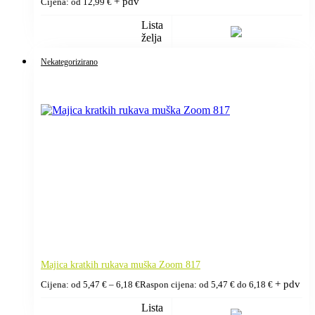
+ pdv
Cijena: od
12,99
€
Lista
želja
Nekategorizirano
Majica kratkih rukava muška Zoom 817
+ pdv
Cijena: od
5,47
€
–
6,18
€
Raspon cijena: od 5,47 € do 6,18 €
Lista