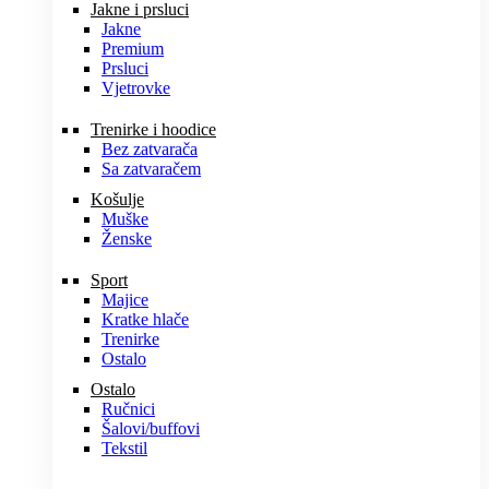
Jakne i prsluci
Jakne
Premium
Prsluci
Vjetrovke
Trenirke i hoodice
Bez zatvarača
Sa zatvaračem
Košulje
Muške
Ženske
Sport
Majice
Kratke hlače
Trenirke
Ostalo
Ostalo
Ručnici
Šalovi/buffovi
Tekstil