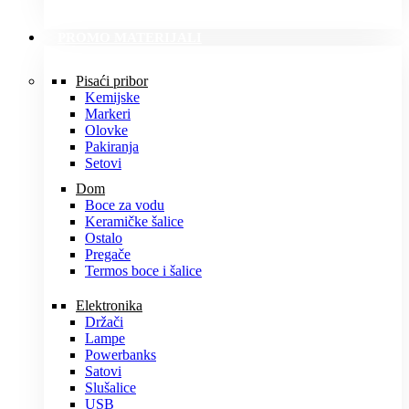
PROMO MATERIJALI
Pisaći pribor
Kemijske
Markeri
Olovke
Pakiranja
Setovi
Dom
Boce za vodu
Keramičke šalice
Ostalo
Pregače
Termos boce i šalice
Elektronika
Držači
Lampe
Powerbanks
Satovi
Slušalice
USB