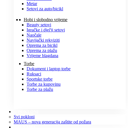
Metar
Setovi za auto/bicikl
Hobi i slobodno vrijeme
Beauty setovi
Igračke i dječji setovi
Naočale
Navijački rekviziti
Oprema za bicikl
Oprema za plažu
Vrijeme blagdana
Torbe
Dokument i laptop torbe
Ruksaci
Sportske torbe
Torbe za kupovinu
Torbe za plažu
POKLONI
Svi pokloni
MAUS – nova generacija zaštite od požara
O NAMA