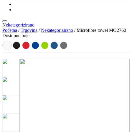
KONTAKT
KATALOZI
Nekategorizirano
Početna
/
Trgovina
/
Nekategorizirano
/ Microfibre towel MO2760
Dostupne boje