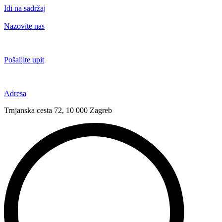
Idi na sadržaj
Nazovite nas
+385 91 6673 789
Pošaljite upit
novival@novival.hr
Adresa
Trnjanska cesta 72, 10 000 Zagreb