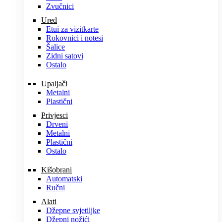
Zvučnici
Ured
Etui za vizitkarte
Rokovnici i notesi
Šalice
Zidni satovi
Ostalo
Upaljači
Metalni
Plastični
Privjesci
Drveni
Metalni
Plastični
Ostalo
Kišobrani
Automatski
Ručni
Alati
Džepne svjetiljke
Džepni nožići