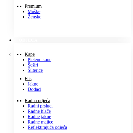
Premium
Muške
Ženske
ODJEĆA
Kape
Pletene kape
Šeširi
Šilterice
Flis
Jakne
Dodaci
Radna odjeća
Radni prsluci
Radne hlače
Radne jakne
Radne majice
Reflektirajuća odjeća