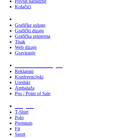
Povrat narudžbe
Kolačići
Usluge
Grafičke usluge
Grafički dizajn
Grafička priprema
Tisak
Web dizajn
Graviranje
Tiskani materijali
Reklamni
Konferencijski
Uredski
Ambalaža
Pos / Point of Sale
Majice
T-Shirt
Polo
Premium
Fit
Sport