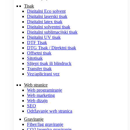
Tisak
Digitalni Eco solvent
Digitalni laserski tisak
Digitalni latex tisak
Digitalni solventni tisak
Digitalni sublimacijski tisak
Digitalni UV tisak
DTF Tisak
DTG Tisak / Direktni tisak
Offsetni tisak
Sitotisak
Slijepi tisak ili blindruck
Transfer tisak
Vez/aplicirani vez
Web stranice
Web programiranje
Web marketing
Web dizajn
SEO
Održavanje web stranica
Graviranje
Fiber/Jag graviranje
CO2 lasersko graviranje