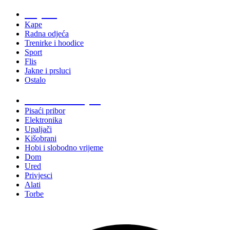
Odjeća
Kape
Radna odjeća
Trenirke i hoodice
Sport
Flis
Jakne i prsluci
Ostalo
Promo materijali
Pisaći pribor
Elektronika
Upaljači
Kišobrani
Hobi i slobodno vrijeme
Dom
Ured
Privjesci
Alati
Torbe