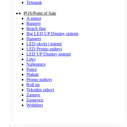
Tetrapak
POS/Point of Sale
A-panoi
Banneri
Beach flag
Big LED UP Display sistemi
Hangeri
LED okviri i totemi
LED Promo pultevi
LED UP Display sistemi
Letci
Naljepnice
Panoi
Plakati
Promo pultovi
Roll up
Tekstilni zidovi
Zastave
Zastavice
Wobbleri