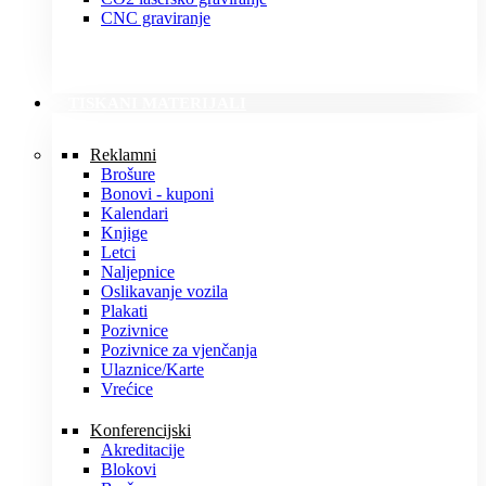
CNC graviranje
TISKANI MATERIJALI
Reklamni
Brošure
Bonovi - kuponi
Kalendari
Knjige
Letci
Naljepnice
Oslikavanje vozila
Plakati
Pozivnice
Pozivnice za vjenčanja
Ulaznice/Karte
Vrećice
Konferencijski
Akreditacije
Blokovi