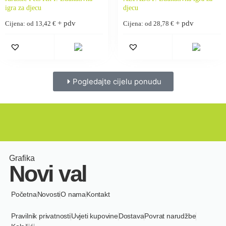
igra za djecu
djecu
+ pdv
+ pdv
Cijena: od
13,42
€
Cijena: od
28,78
€
Pogledajte cijelu ponudu
Grafika
Novi val
Početna
Novosti
O nama
Kontakt
Pravilnik privatnosti
Uvjeti kupovine
Dostava
Povrat narudžbe