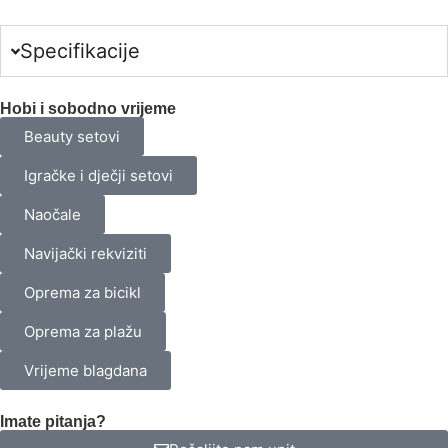
$0.00
Specifikacije
Hobi i sobodno vrijeme
Beauty setovi
Igračke i dječji setovi
Naočale
Navijački rekviziti
Oprema za bicikl
Oprema za plažu
Vrijeme blagdana
Imate pitanja?