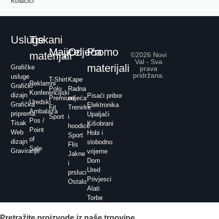
Kolačići
Usluge
Tiskani
Majice
Odjeća
Promo
materijali
©2026 Novi
Val - Sva
materijali
Grafičke
prava
pridržana.
usluge
T-Shirt
Kape
Reklamni
Grafički
Polo
Radna
Konferencijski
dizajn
Pisaći pribor
Premium
odjeća
Uredski
Grafička
Elektronika
Fit
Trenirke
Ambalaža
priprema
Upaljači
Sport
i
Pos /
Tisak
Kišobrani
hoodice
Point
Web
Hobi i
Sport
of
dizajn
slobodno
Flis
Sale
Graviranje
vrijeme
Jakne
Dom
i
Ured
prsluci
Privjesci
Ostalo
Alati
Torbe
Pretražite proizvode iz naše trgovine