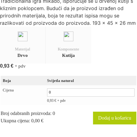
Tradicionalna igra mikado, isporučuje se u drvenoj kutiji s
kliznim poklopcem. Budući da je proizvod izrađen od
prirodnih materijala, boja te rezultat ispisa mogu se
razlikovati od proizvoda do proizvoda. 193 x 45 x 26 mm
Materijal
Komponente
Drvo
Kutija
0,93
€
+ pdv
Boja
Svijetla natural
Cijena
0,93
€
+ pdv
Broj odabranih proizvoda
:
0
Dodaj u košaricu
Ukupna cijena
:
0,00
€
0
Items,
Total