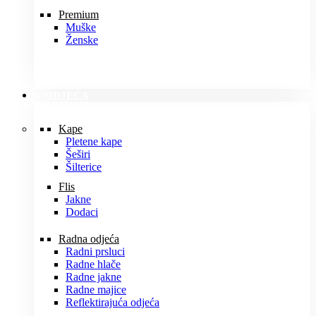
Premium
Muške
Ženske
ODJEĆA
Kape
Pletene kape
Šeširi
Šilterice
Flis
Jakne
Dodaci
Radna odjeća
Radni prsluci
Radne hlače
Radne jakne
Radne majice
Reflektirajuća odjeća