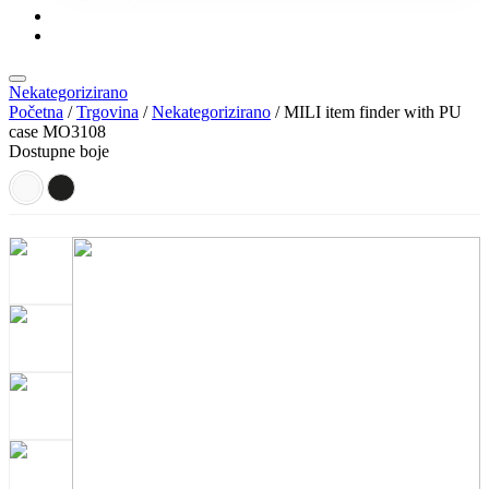
KONTAKT
KATALOZI
Nekategorizirano
Početna
/
Trgovina
/
Nekategorizirano
/ MILI item finder with PU
case MO3108
Dostupne boje