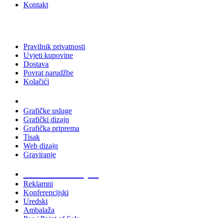
Kontakt
Pravilnik privatnosti
Uvjeti kupovine
Dostava
Povrat narudžbe
Kolačići
Usluge
Grafičke usluge
Grafički dizajn
Grafička priprema
Tisak
Web dizajn
Graviranje
Tiskani materijali
Reklamni
Konferencijski
Uredski
Ambalaža