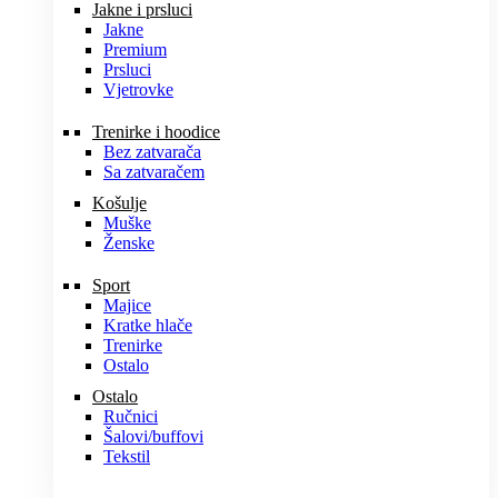
Jakne i prsluci
Jakne
Premium
Prsluci
Vjetrovke
Trenirke i hoodice
Bez zatvarača
Sa zatvaračem
Košulje
Muške
Ženske
Sport
Majice
Kratke hlače
Trenirke
Ostalo
Ostalo
Ručnici
Šalovi/buffovi
Tekstil