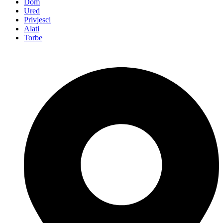
Dom
Ured
Privjesci
Alati
Torbe