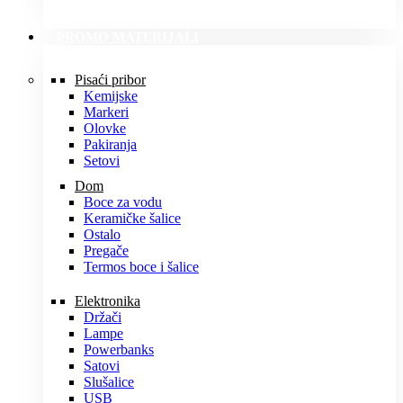
PROMO MATERIJALI
Pisaći pribor
Kemijske
Markeri
Olovke
Pakiranja
Setovi
Dom
Boce za vodu
Keramičke šalice
Ostalo
Pregače
Termos boce i šalice
Elektronika
Držači
Lampe
Powerbanks
Satovi
Slušalice
USB