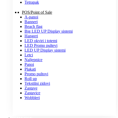
Tetrapak
POS/Point of Sale
A-panoi
Banneri
Beach flag
Big LED UP Display sistemi
Hangeri
LED okviri i totemi
LED Promo pultevi
LED UP Display sistemi
Letci
Naljepnice
Panoi
Plakati
Promo pultovi
Roll up
Tekstilni zidovi
Zastave
Zastavice
Wobbleri