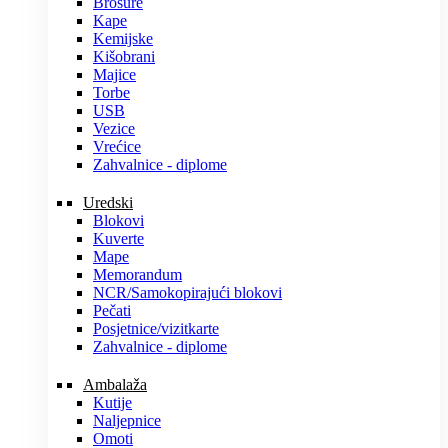
Brošure
Kape
Kemijske
Kišobrani
Majice
Torbe
USB
Vezice
Vrećice
Zahvalnice - diplome
Uredski
Blokovi
Kuverte
Mape
Memorandum
NCR/Samokopirajući blokovi
Pečati
Posjetnice/vizitkarte
Zahvalnice - diplome
Ambalaža
Kutije
Naljepnice
Omoti