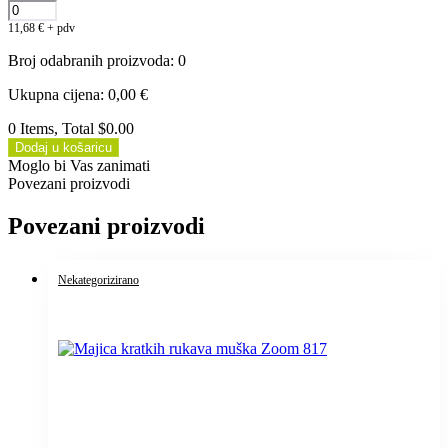
11,68
€
+ pdv
Broj odabranih proizvoda
:
0
Ukupna cijena
:
0,00
€
0 Items, Total $0.00
Dodaj u košaricu
Moglo bi Vas zanimati
Povezani proizvodi
Povezani proizvodi
Nekategorizirano