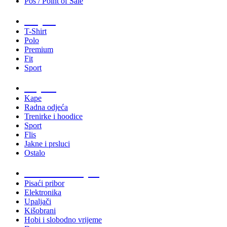
Pos / Point of Sale
Majice
T-Shirt
Polo
Premium
Fit
Sport
Odjeća
Kape
Radna odjeća
Trenirke i hoodice
Sport
Flis
Jakne i prsluci
Ostalo
Promo materijali
Pisaći pribor
Elektronika
Upaljači
Kišobrani
Hobi i slobodno vrijeme