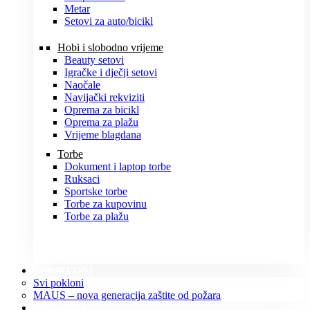
Metar
Setovi za auto/bicikl
Hobi i slobodno vrijeme
Beauty setovi
Igračke i dječji setovi
Naočale
Navijački rekviziti
Oprema za bicikl
Oprema za plažu
Vrijeme blagdana
Torbe
Dokument i laptop torbe
Ruksaci
Sportske torbe
Torbe za kupovinu
Torbe za plažu
POKLONI
Svi pokloni
MAUS – nova generacija zaštite od požara
O NAMA