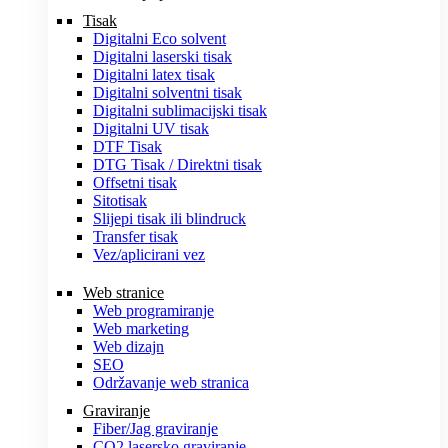
Tisak
Digitalni Eco solvent
Digitalni laserski tisak
Digitalni latex tisak
Digitalni solventni tisak
Digitalni sublimacijski tisak
Digitalni UV tisak
DTF Tisak
DTG Tisak / Direktni tisak
Offsetni tisak
Sitotisak
Slijepi tisak ili blindruck
Transfer tisak
Vez/aplicirani vez
Web stranice
Web programiranje
Web marketing
Web dizajn
SEO
Održavanje web stranica
Graviranje
Fiber/Jag graviranje
CO2 lasersko graviranje