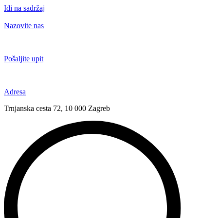
Idi na sadržaj
Nazovite nas
+385 91 6673 789
Pošaljite upit
novival@novival.hr
Adresa
Trnjanska cesta 72, 10 000 Zagreb