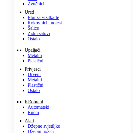
Zvučnici
Ured
Etui za vizitkarte
Rokovnici i notesi
Šalice
Zidni satovi
Ostalo
Upaljači
Metalni
Plastični
Privjesci
Drveni
Metalni
Plastični
Ostalo
Kišobrani
Automatski
Ručni
Alati
Džepne svjetiljke
Džepni nožići