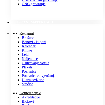
CNC graviranje
TISKANI MATERIJALI
Reklamni
Brošure
Bonovi - kuponi
Kalendari
Knjige
Letci
Naljepnice
Oslikavanje vozila
Plakati
Pozivnice
Pozivnice za vjenčanja
Ulaznice/Karte
Vrećice
Konferencijski
Akreditacije
Blokovi