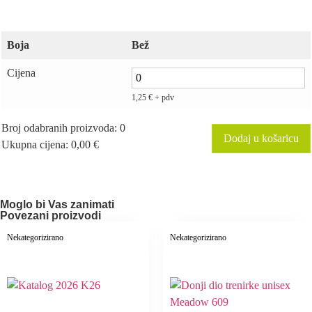
Boja
Bež
Cijena
1,25
€
+ pdv
Broj odabranih proizvoda
:
0
Dodaj u košaricu
Ukupna cijena
:
0,00 €
0
Broj
odabranih
proizvoda.
Your
Moglo bi Vas zanimati
total
Povezani proizvodi
is
0,00 €
Nekategorizirano
Nekategorizirano