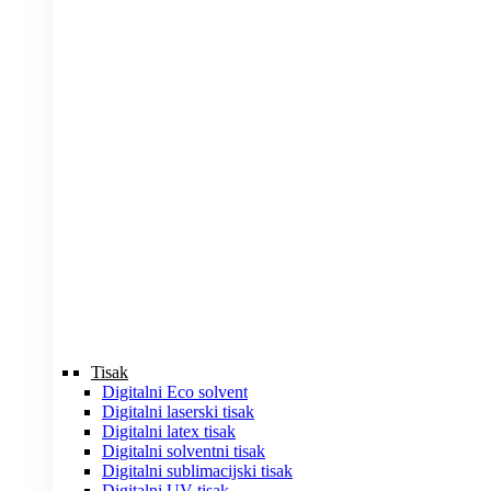
Tisak
Digitalni Eco solvent
Digitalni laserski tisak
Digitalni latex tisak
Digitalni solventni tisak
Digitalni sublimacijski tisak
Digitalni UV tisak