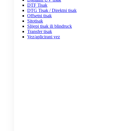
DTF Tisak
DTG Tisak / Direktni tisak
Offsetni tisak
Sitotisak
Slijepi tisak ili blindruck
Transfer tisak
Vez/aplicirani vez