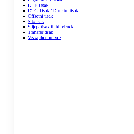
DTF Tisak
DTG Tisak / Direktni tisak
Offsetni tisak
Sitotisak
Slijepi tisak ili blindruck
Transfer tisak
Vez/aplicirani vez