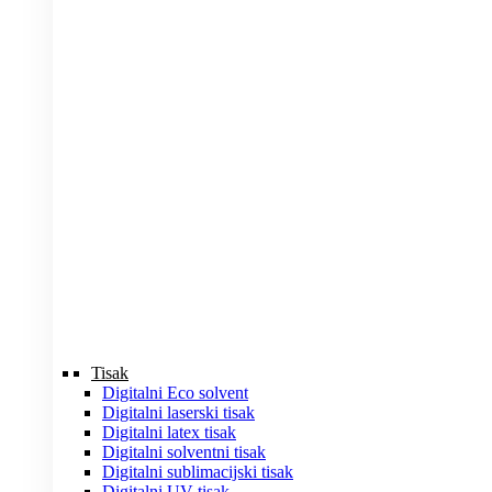
Tisak
Digitalni Eco solvent
Digitalni laserski tisak
Digitalni latex tisak
Digitalni solventni tisak
Digitalni sublimacijski tisak
Digitalni UV tisak