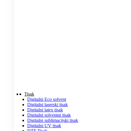
Tisak
Digitalni Eco solvent
Digitalni laserski tisak
Digitalni latex tisak
Digitalni solventni tisak
Digitalni sublimacijski tisak
Digitalni UV tisak
DTF Tisak