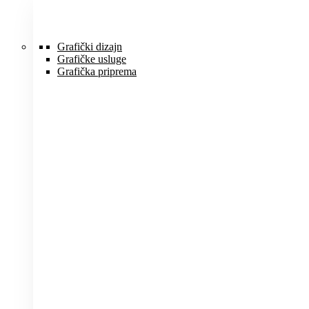
Idi
na
sadržaj
Grafički dizajn
Grafičke usluge
Grafička priprema