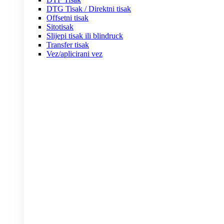
DTG Tisak / Direktni tisak
Offsetni tisak
Sitotisak
Slijepi tisak ili blindruck
Transfer tisak
Vez/aplicirani vez