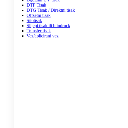
DTF Tisak
DTG Tisak / Direktni tisak
Offsetni tisak
Sitotisak
Slijepi tisak ili blindruck
Transfer tisak
Vez/aplicirani vez