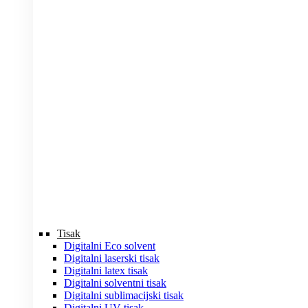
Tisak
Digitalni Eco solvent
Digitalni laserski tisak
Digitalni latex tisak
Digitalni solventni tisak
Digitalni sublimacijski tisak
Digitalni UV tisak