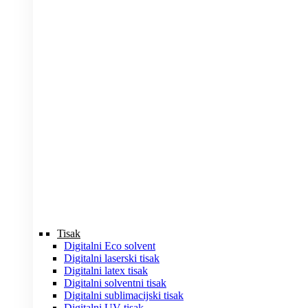
Tisak
Digitalni Eco solvent
Digitalni laserski tisak
Digitalni latex tisak
Digitalni solventni tisak
Digitalni sublimacijski tisak
Digitalni UV tisak