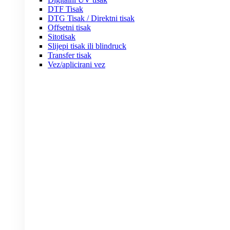
DTF Tisak
DTG Tisak / Direktni tisak
Offsetni tisak
Sitotisak
Slijepi tisak ili blindruck
Transfer tisak
Vez/aplicirani vez