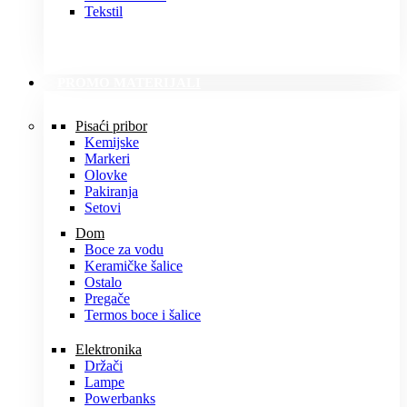
Tekstil
PROMO MATERIJALI
Pisaći pribor
Kemijske
Markeri
Olovke
Pakiranja
Setovi
Dom
Boce za vodu
Keramičke šalice
Ostalo
Pregače
Termos boce i šalice
Elektronika
Držači
Lampe
Powerbanks