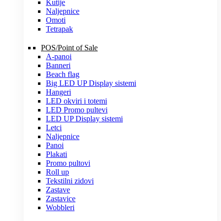
Kutije
Naljepnice
Omoti
Tetrapak
POS/Point of Sale
A-panoi
Banneri
Beach flag
Big LED UP Display sistemi
Hangeri
LED okviri i totemi
LED Promo pultevi
LED UP Display sistemi
Letci
Naljepnice
Panoi
Plakati
Promo pultovi
Roll up
Tekstilni zidovi
Zastave
Zastavice
Wobbleri