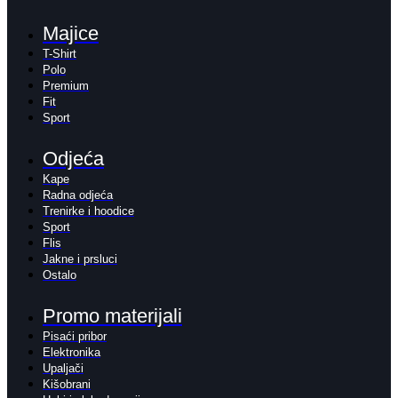
Majice
T-Shirt
Polo
Premium
Fit
Sport
Odjeća
Kape
Radna odjeća
Trenirke i hoodice
Sport
Flis
Jakne i prsluci
Ostalo
Promo materijali
Pisaći pribor
Elektronika
Upaljači
Kišobrani