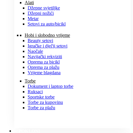
Alati
Džepne svjetiljke
Džepni nožići
Metar
Setovi za auto/bicikl
Hobi i slobodno vrijeme
Beauty setovi
Igračke i dječji setovi
Naočale
Navijački rekviziti
Oprema za bicikl
Oprema za plažu
Vrijeme blagdana
Torbe
Dokument i laptop torbe
Ruksaci
Sportske torbe
Torbe za kupovinu
Torbe za plažu
POKLONI