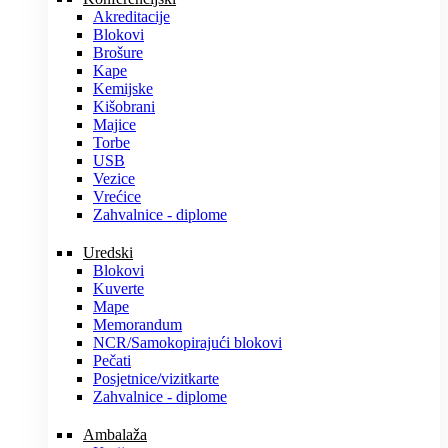
Akreditacije
Blokovi
Brošure
Kape
Kemijske
Kišobrani
Majice
Torbe
USB
Vezice
Vrećice
Zahvalnice - diplome
Uredski
Blokovi
Kuverte
Mape
Memorandum
NCR/Samokopirajući blokovi
Pečati
Posjetnice/vizitkarte
Zahvalnice - diplome
Ambalaža