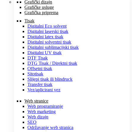
Grafički dizajn
Grafičke usluge
Grafička priprema
Tisak
Digitalni Eco solvent
Digitalni laserski tisak
Digitalni latex tisak
Digitalni solventni tisak
Digitalni sublimacijski tisak
Digitalni UV tisak
DTF Tisak
DTG Tisak / Direktni tisak
Offsetni tisak
Sitotisak
Slijepi tisak ili blindruck
Transfer tisak
Vez/aplicirani vez
Web stranice
Web programiranje
Web marketing
Web dizajn
SEO
Održavanje web stranica