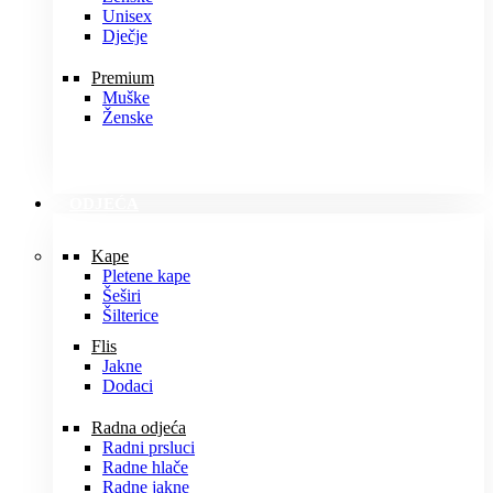
Unisex
Dječje
Premium
Muške
Ženske
ODJEĆA
Kape
Pletene kape
Šeširi
Šilterice
Flis
Jakne
Dodaci
Radna odjeća
Radni prsluci
Radne hlače
Radne jakne