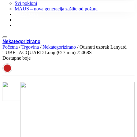
Svi pokloni
MAUS – nova generacija zaštite od požara
O NAMA
KONTAKT
KATALOZI
Nekategorizirano
Početna
/
Trgovina
/
Nekategorizirano
/ Otisnuti uzorak Lanyard
TUBE JACQUARD Long (Ø 7 mm) 75068S
Dostupne boje