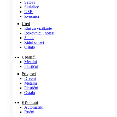
Satovi
Slušalice
USB
Zvučnici
Ured
Etui za vizitkarte
Rokovnici i notesi
Šalice
Zidni satovi
Ostalo
Upaljači
Metalni
Plastični
Privjesci
Drveni
Metalni
Plastični
Ostalo
Kišobrani
Automatski
Ručni