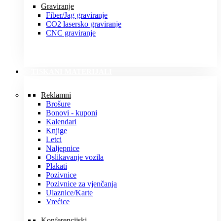
Graviranje
Fiber/Jag graviranje
CO2 lasersko graviranje
CNC graviranje
TISKANI MATERIJALI
Reklamni
Brošure
Bonovi - kuponi
Kalendari
Knjige
Letci
Naljepnice
Oslikavanje vozila
Plakati
Pozivnice
Pozivnice za vjenčanja
Ulaznice/Karte
Vrećice
Konferencijski