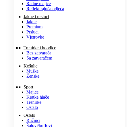
Radne majice
Reflektirajuća odjeća
Jakne i prsluci
Jakne
Premium
Prsluci
Vjetrovke
Trenirke i hoodice
Bez zatvarača
Sa zatvaračem
Košulje
Muške
Ženske
Sport
Majice
Kratke hlače
Trenirke
Ostalo
Ostalo
Ručnici
Šalovi/buffovi