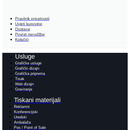
Pravilnik privatnosti
Uvjeti kupovine
Dostava
Povrat narudžbe
Kolačići
Usluge
Grafičke usluge
Grafički dizajn
Grafička priprema
Tisak
Web dizajn
Graviranje
Tiskani materijali
Reklamni
Konferencijski
Uredski
Ambalaža
Pos / Point of Sale