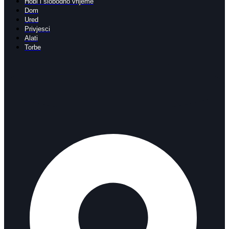
Hobi i slobodno vrijeme
Dom
Ured
Privjesci
Alati
Torbe