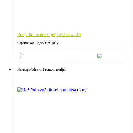
Donji dio trenirke dječji Meadow 619
+ pdv
Cijena: od
12,99
€
Nekategorizirano
, Promo materijali