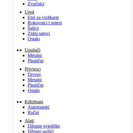
Zvučnici
Ured
Etui za vizitkarte
Rokovnici i notesi
Šalice
Zidni satovi
Ostalo
Upaljači
Metalni
Plastični
Privjesci
Drveni
Metalni
Plastični
Ostalo
Kišobrani
Automatski
Ručni
Alati
Džepne svjetiljke
Džepni nožići