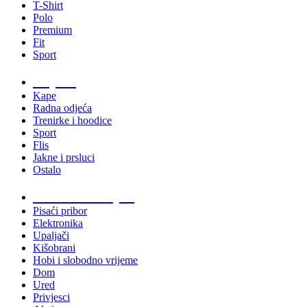
T-Shirt
Polo
Premium
Fit
Sport
Odjeća
Kape
Radna odjeća
Trenirke i hoodice
Sport
Flis
Jakne i prsluci
Ostalo
Promo materijali
Pisaći pribor
Elektronika
Upaljači
Kišobrani
Hobi i slobodno vrijeme
Dom
Ured
Privjesci