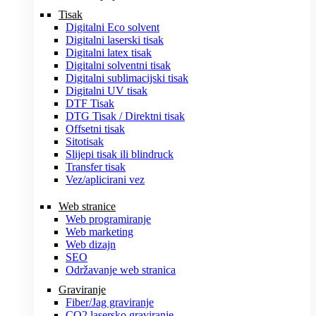
Tisak
Digitalni Eco solvent
Digitalni laserski tisak
Digitalni latex tisak
Digitalni solventni tisak
Digitalni sublimacijski tisak
Digitalni UV tisak
DTF Tisak
DTG Tisak / Direktni tisak
Offsetni tisak
Sitotisak
Slijepi tisak ili blindruck
Transfer tisak
Vez/aplicirani vez
Web stranice
Web programiranje
Web marketing
Web dizajn
SEO
Održavanje web stranica
Graviranje
Fiber/Jag graviranje
CO2 lasersko graviranje