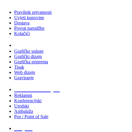
Pravilnik privatnosti
Uvjeti kupovine
Dostava
Povrat narudžbe
Kolačići
Usluge
Grafičke usluge
Grafički dizajn
Grafička priprema
Tisak
Web dizajn
Graviranje
Tiskani materijali
Reklamni
Konferencijski
Uredski
Ambalaža
Pos / Point of Sale
Majice