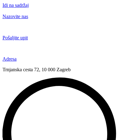
Idi na sadržaj
Nazovite nas
+385 91 6673 789
Pošaljite upit
novival@novival.hr
Adresa
Trnjanska cesta 72, 10 000 Zagreb