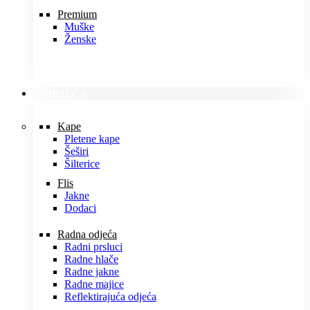
Premium
Muške
Ženske
ODJEĆA
Kape
Pletene kape
Šeširi
Šilterice
Flis
Jakne
Dodaci
Radna odjeća
Radni prsluci
Radne hlače
Radne jakne
Radne majice
Reflektirajuća odjeća