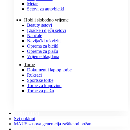
Metar
Setovi za auto/bicikl
Hobi i slobodno vrijeme
Beauty setovi
Igračke i dječji setovi
Naočale
Navijački rekviziti
Oprema za bicikl
Oprema za plažu
Vrijeme blagdana
Torbe
Dokument i laptop torbe
Ruksaci
Sportske torbe
Torbe za kupovinu
Torbe za plažu
POKLONI
Svi pokloni
MAUS – nova generacija zaštite od požara
O NAMA