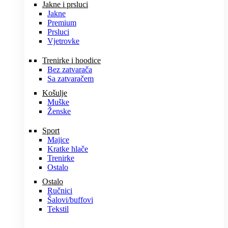
Jakne i prsluci
Jakne
Premium
Prsluci
Vjetrovke
Trenirke i hoodice
Bez zatvarača
Sa zatvaračem
Košulje
Muške
Ženske
Sport
Majice
Kratke hlače
Trenirke
Ostalo
Ostalo
Ručnici
Šalovi/buffovi
Tekstil