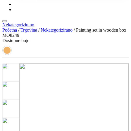
KONTAKT
KATALOZI
Nekategorizirano
Početna
/
Trgovina
/
Nekategorizirano
/ Painting set in wooden box
MO8249
Dostupne boje