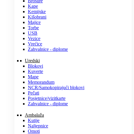
Brošure
Kape
Kemijske
Kišobrani
Majice
Torbe
USB
Vezice
Vrećice
Zahvalnice - diplome
Uredski
Blokovi
Kuverte
Mape
Memorandum
NCR/Samokopirajući blokovi
Pečati
Posjetnice/vizitkarte
Zahvalnice - diplome
Ambalaža
Kutije
Naljepnice
Omoti