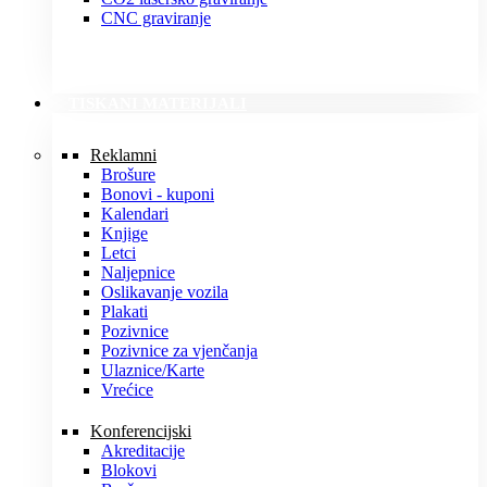
CNC graviranje
TISKANI MATERIJALI
Reklamni
Brošure
Bonovi - kuponi
Kalendari
Knjige
Letci
Naljepnice
Oslikavanje vozila
Plakati
Pozivnice
Pozivnice za vjenčanja
Ulaznice/Karte
Vrećice
Konferencijski
Akreditacije
Blokovi