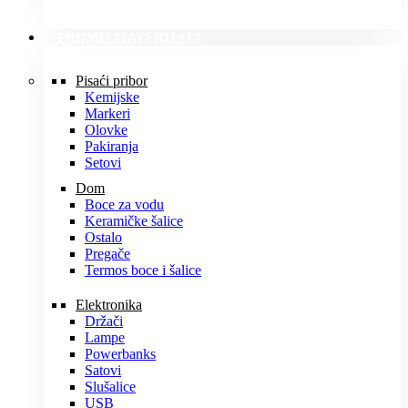
PROMO MATERIJALI
Pisaći pribor
Kemijske
Markeri
Olovke
Pakiranja
Setovi
Dom
Boce za vodu
Keramičke šalice
Ostalo
Pregače
Termos boce i šalice
Elektronika
Držači
Lampe
Powerbanks
Satovi
Slušalice
USB