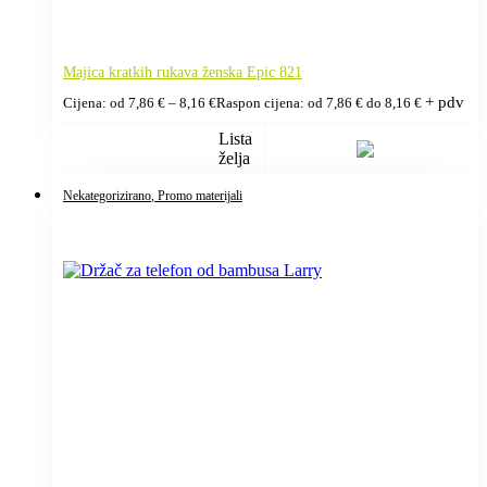
Majica kratkih rukava ženska Epic 821
+ pdv
Cijena: od
7,86
€
–
8,16
€
Raspon cijena: od 7,86 € do 8,16 €
Lista
želja
Nekategorizirano
, Promo materijali