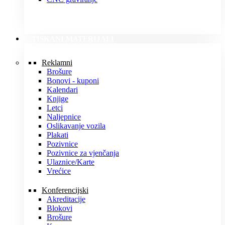
TISKANI MATERIJALI
Reklamni
Brošure
Bonovi - kuponi
Kalendari
Knjige
Letci
Naljepnice
Oslikavanje vozila
Plakati
Pozivnice
Pozivnice za vjenčanja
Ulaznice/Karte
Vrećice
Konferencijski
Akreditacije
Blokovi
Brošure