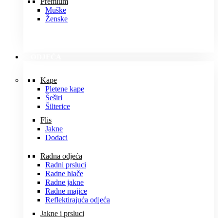
Premium
Muške
Ženske
ODJEĆA
Kape
Pletene kape
Šeširi
Šilterice
Flis
Jakne
Dodaci
Radna odjeća
Radni prsluci
Radne hlače
Radne jakne
Radne majice
Reflektirajuća odjeća
Jakne i prsluci