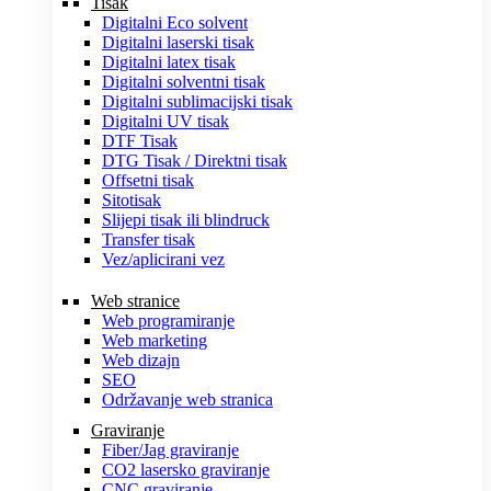
Tisak
Digitalni Eco solvent
Digitalni laserski tisak
Digitalni latex tisak
Digitalni solventni tisak
Digitalni sublimacijski tisak
Digitalni UV tisak
DTF Tisak
DTG Tisak / Direktni tisak
Offsetni tisak
Sitotisak
Slijepi tisak ili blindruck
Transfer tisak
Vez/aplicirani vez
Web stranice
Web programiranje
Web marketing
Web dizajn
SEO
Održavanje web stranica
Graviranje
Fiber/Jag graviranje
CO2 lasersko graviranje
CNC graviranje