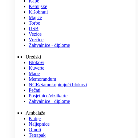
Kape
Kemijske
Kišobrani
Majice
Torbe
USB
Vezice
Vrećice
Zahvalnice - diplome
Uredski
Blokovi
Kuverte
Mape
Memorandum
NCR/Samokopirajući blokovi
Pečati
Posjetnice/vizitkarte
Zahvalnice - diplome
Ambalaža
Kutije
Naljepnice
Omoti
Tetrapak