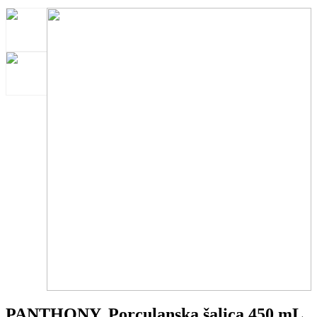
PANTHONY. Porculanska šalica 450 mL