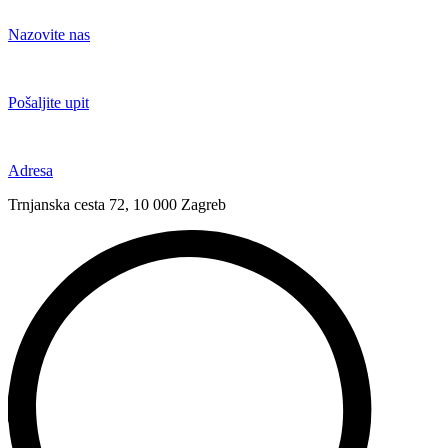
Idi
na
Nazovite nas
sadržaj
+385 91 6673 789
Pošaljite upit
novival@novival.hr
Adresa
Trnjanska cesta 72, 10 000 Zagreb