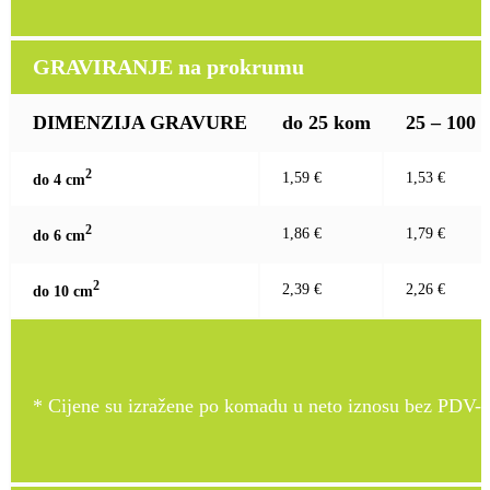
GRAVIRANJE na prokrumu
DIMENZIJA GRAVURE
do 25 kom
25 – 100
2
1,59 €
1,53 €
do 4 c
m
2
1,86 €
1,79 €
do 6 c
m
2
2,39 €
2,26 €
do 10 c
m
* Cijene su izražene po komadu u neto iznosu bez PDV-a