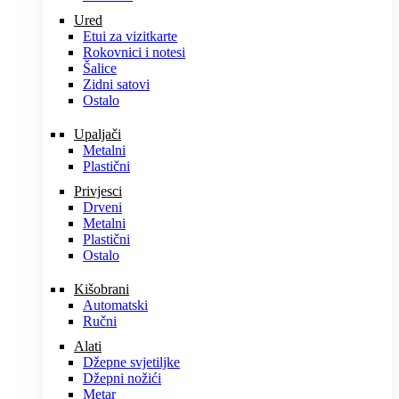
Ured
Etui za vizitkarte
Rokovnici i notesi
Šalice
Zidni satovi
Ostalo
Upaljači
Metalni
Plastični
Privjesci
Drveni
Metalni
Plastični
Ostalo
Kišobrani
Automatski
Ručni
Alati
Džepne svjetiljke
Džepni nožići
Metar