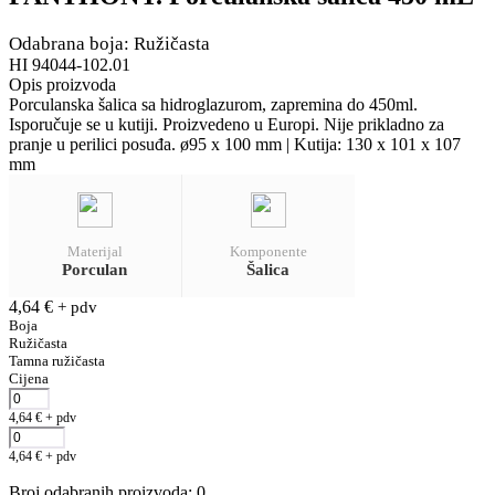
Odabrana boja: Ružičasta
HI 94044-102.01
Opis proizvoda
Porculanska šalica sa hidroglazurom, zapremina do 450ml.
Isporučuje se u kutiji. Proizvedeno u Europi. Nije prikladno za
pranje u perilici posuđa. ø95 x 100 mm | Kutija: 130 x 101 x 107
mm
Materijal
Komponente
Porculan
Šalica
4,64
€
+ pdv
Boja
Ružičasta
Tamna ružičasta
Cijena
4,64
€
+ pdv
4,64
€
+ pdv
Broj odabranih proizvoda
:
0