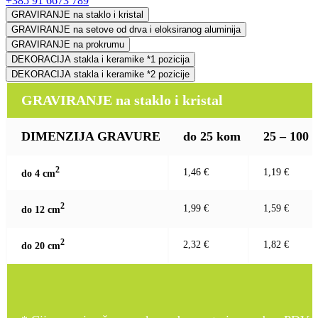
+385 91 6673 789
GRAVIRANJE na staklo i kristal
GRAVIRANJE na setove od drva i eloksiranog aluminija
GRAVIRANJE na prokrumu
DEKORACIJA stakla i keramike *1 pozicija
DEKORACIJA stakla i keramike *2 pozicije
GRAVIRANJE na staklo i kristal
DIMENZIJA GRAVURE
do 25 kom
25 – 100
2
1,46 €
1,19 €
do 4 c
m
2
1,99 €
1,59 €
do 12 c
m
2
2,32 €
1,82 €
do 20 c
m