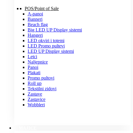
POS/Point of Sale
A-panoi
Banneri
Beach flag
Big LED UP Display sistemi
Hangeri
LED okviri i totemi
LED Promo pultevi
LED UP Display sistemi
Letci
Naljepnice
Panoi
Plakati
Promo pultovi
Roll up
Tekstilni zidovi
Zastave
Zastavice
Wobbleri
MAJICE