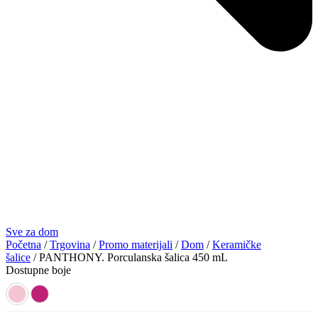
Sve za dom
Početna
/
Trgovina
/
Promo materijali
/
Dom
/
Keramičke
šalice
/ PANTHONY. Porculanska šalica 450 mL
Dostupne boje