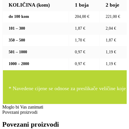
KOLIČINA (kom)
1 boja
2 boje
do 100 kom
204,00 €
221,00 €
101 – 300
1,87 €
2,04 €
350 – 500
1,70 €
1,87 €
501 – 1000
0,97 €
1,19 €
1000 – 2000
0,97 €
1,19 €
* Navedene cijene se odnose za preslikače veličine koje pr
Moglo bi Vas zanimati
Povezani proizvodi
Povezani proizvodi