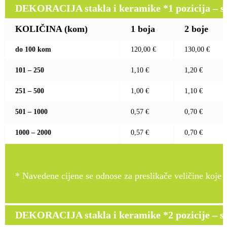
DEKORACIJA stakla i keramike *1 pozicija – sito
KOLIČINA (kom)
1 boja
2 boje
do 100 kom
120,00 €
130,00 €
101 – 250
1,10 €
1,20 €
251 – 500
1,00 €
1,10 €
501 – 1000
0,57 €
0,70 €
1000 – 2000
0,57 €
0,70 €
* Navedene cijene se odnose za preslikače veličine koje pr
DEKORACIJA stakla i keramike *2 pozicije – sito 