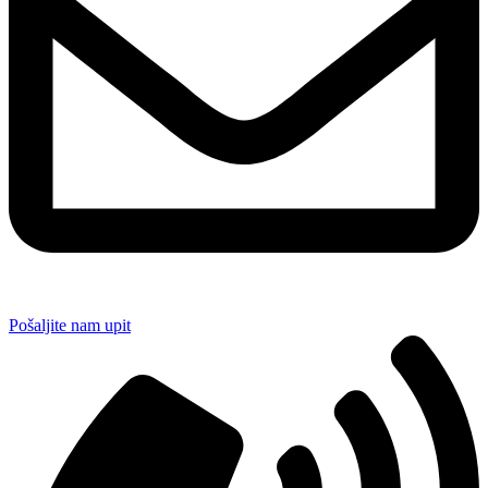
Pošaljite nam upit