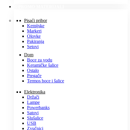
PROMO MATERIJALI
Pisaći pribor
Kemijske
Markeri
Olovke
Pakiranja
Setovi
Dom
Boce za vodu
Keramičke šalice
Ostalo
Pregače
Termos boce i šalice
Elektronika
Držači
Lampe
Powerbanks
Satovi
Slušalice
USB
Zvučnici