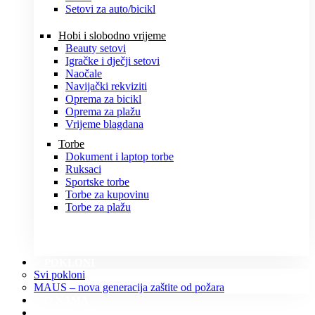
Setovi za auto/bicikl
Hobi i slobodno vrijeme
Beauty setovi
Igračke i dječji setovi
Naočale
Navijački rekviziti
Oprema za bicikl
Oprema za plažu
Vrijeme blagdana
Torbe
Dokument i laptop torbe
Ruksaci
Sportske torbe
Torbe za kupovinu
Torbe za plažu
POKLONI
Svi pokloni
MAUS – nova generacija zaštite od požara
O NAMA
KONTAKT