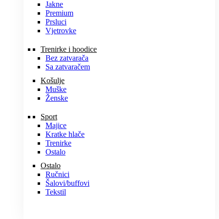
Jakne
Premium
Prsluci
Vjetrovke
Trenirke i hoodice
Bez zatvarača
Sa zatvaračem
Košulje
Muške
Ženske
Sport
Majice
Kratke hlače
Trenirke
Ostalo
Ostalo
Ručnici
Šalovi/buffovi
Tekstil