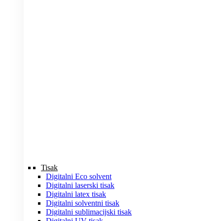
Tisak
Digitalni Eco solvent
Digitalni laserski tisak
Digitalni latex tisak
Digitalni solventni tisak
Digitalni sublimacijski tisak
Digitalni UV tisak