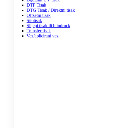
DTF Tisak
DTG Tisak / Direktni tisak
Offsetni tisak
Sitotisak
Slijepi tisak ili blindruck
Transfer tisak
Vez/aplicirani vez