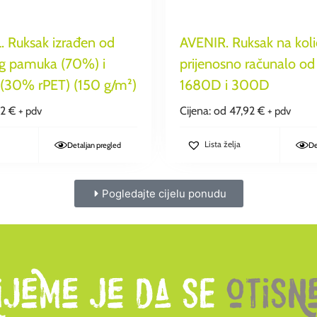
 Ruksak izrađen od
AVENIR. Ruksak na kol
nog pamuka (70%) i
prijenosno računalo od 
a (30% rPET) (150 g/m²)
1680D i 300D
32
€
Cijena: od
47,92
€
+ pdv
+ pdv
Lista želja
Detaljan pregled
De
Pogledajte cijelu ponudu