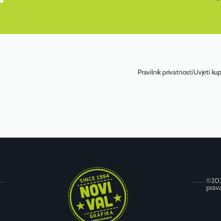
Pravilnik privatnosti
Uvjeti ku
©202
prava
Trnjanska cesta 72, 10 000 Zagreb
+385 (0) 1 6673 789
+385 (0) 1 6314 595
novival@novival.hr