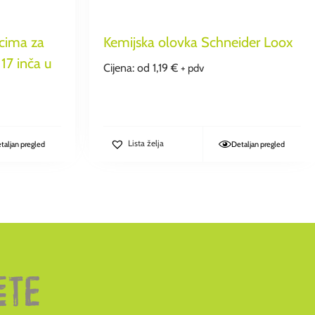
icima za
Kemijska olovka Schneider Loox
17 inča u
Cijena: od
1,19
€
+ pdv
Lista želja
taljan pregled
Detaljan pregled