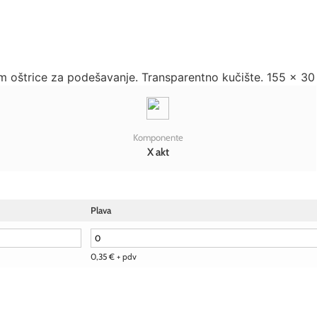
m oštrice za podešavanje. Transparentno kučište. 155 x 3
Komponente
X akt
Plava
0,35
€
+ pdv