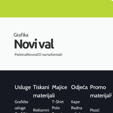
Grafika
Novi val
Početna
Novosti
O nama
Kontakt
Usluge
Tiskani
Majice
Odjeća
Promo
materijali
materijali
Grafičke
T-Shirt
Kape
usluge
Polo
Radna
Reklamni
Pisaći