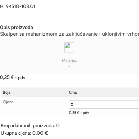
HI 94510-103.01
Opis proizvoda
Skalper sa mehanizmom za zaključavanje i uklonjivim vrho
Materijal
-
0,35
€
+ pdv
Boja
Crna
Cijena
0,35
€
+ pdv
Broj odabranih proizvoda
:
0
Ukupna cijena
:
0,00 €