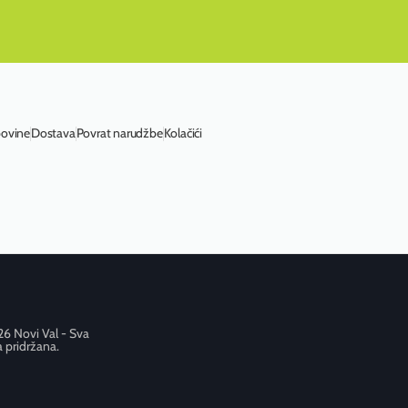
povine
Dostava
Povrat narudžbe
Kolačići
6 Novi Val - Sva
 pridržana.