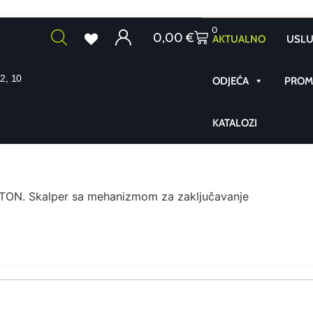
0
0,00
€
AKTUALNO
USLU
2, 10
ODJEĆA
PROMO
KATALOZI
TON. Skalper sa mehanizmom za zaključavanje