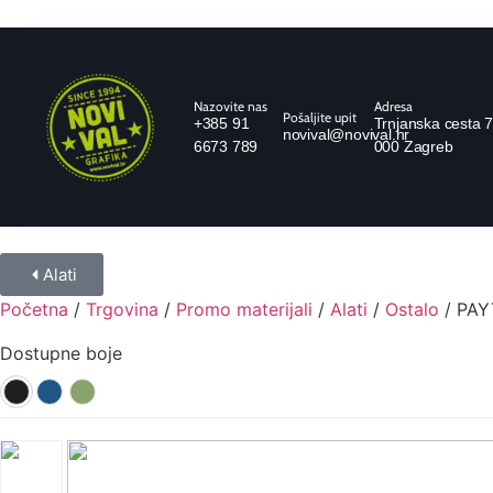
Nazovite nas
Adresa
Pošaljite upit
+385 91
Trnjanska cesta 7
novival@novival.hr
6673 789
000 Zagreb
Alati
Početna
/
Trgovina
/
Promo materijali
/
Alati
/
Ostalo
/ PAY
Dostupne boje