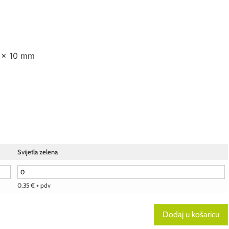
0 x 10 mm
Svijetla zelena
0,35
€
+ pdv
Dodaj u košaricu