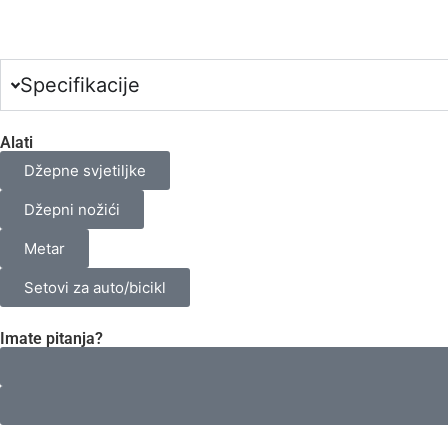
0
Broj
odabranih
proizvoda.
Your
total
Specifikacije
is
0,00 €
Alati
Džepne svjetiljke
Džepni nožići
Metar
Setovi za auto/bicikl
Imate pitanja?