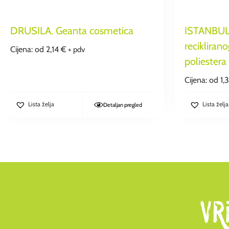
DRUSILA. Geanta cosmetica
ISTANBUL.
reciklira
Cijena: od
2,14
€
+ pdv
poliester
Cijena: od
1,
Lista želja
Lista želja
Detaljan pregled