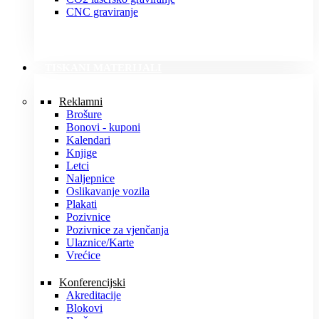
CNC graviranje
TISKANI MATERIJALI
Reklamni
Brošure
Bonovi - kuponi
Kalendari
Knjige
Letci
Naljepnice
Oslikavanje vozila
Plakati
Pozivnice
Pozivnice za vjenčanja
Ulaznice/Karte
Vrećice
Konferencijski
Akreditacije
Blokovi