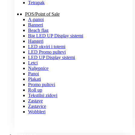
Tetrapak
POS/Point of Sale
A-panoi
Banneri
Beach flag
Big LED UP Display sistemi
Hangeri
LED okviri i totemi
LED Promo pultevi
LED UP Display sistemi
Letci
Naljepnice
Panoi
Plakati
Promo pultovi
Roll up
Tekstilni zidovi
Zastave
Zastavice
Wobbleri