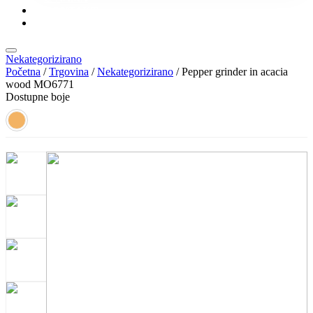
KONTAKT
KATALOZI
Nekategorizirano
Početna
/
Trgovina
/
Nekategorizirano
/ Pepper grinder in acacia
wood MO6771
Dostupne boje