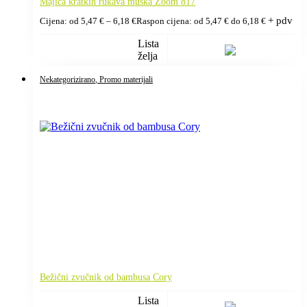
Majica kratkih rukava muška Zoom 817
+ pdv
Cijena: od
5,47
€
–
6,18
€
Raspon cijena: od 5,47 € do 6,18 €
Lista
želja
Nekategorizirano
, Promo materijali
Bežični zvučnik od bambusa Cory
Lista