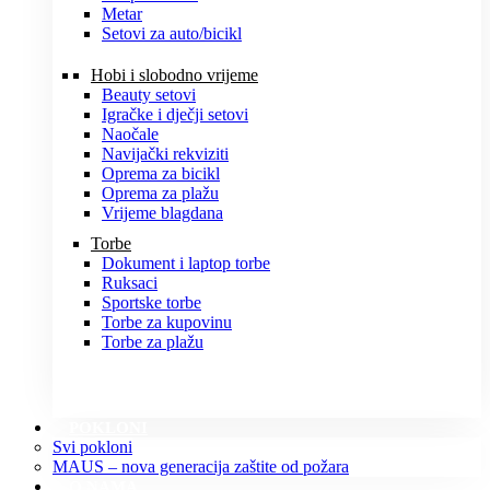
Metar
Setovi za auto/bicikl
Hobi i slobodno vrijeme
Beauty setovi
Igračke i dječji setovi
Naočale
Navijački rekviziti
Oprema za bicikl
Oprema za plažu
Vrijeme blagdana
Torbe
Dokument i laptop torbe
Ruksaci
Sportske torbe
Torbe za kupovinu
Torbe za plažu
POKLONI
Svi pokloni
MAUS – nova generacija zaštite od požara
O NAMA