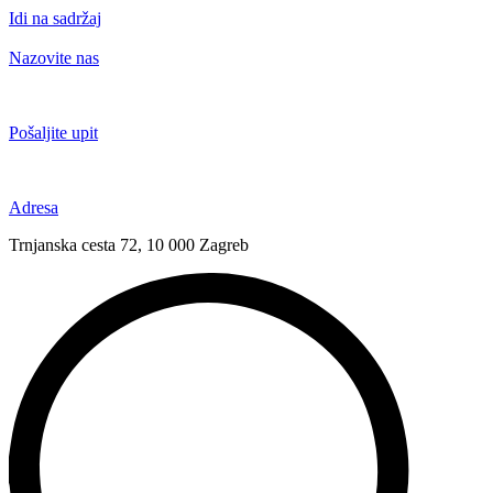
Idi na sadržaj
Nazovite nas
+385 91 6673 789
Pošaljite upit
novival@novival.hr
Adresa
Trnjanska cesta 72, 10 000 Zagreb