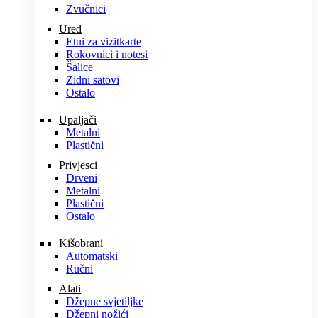
Zvučnici
Ured
Etui za vizitkarte
Rokovnici i notesi
Šalice
Zidni satovi
Ostalo
Upaljači
Metalni
Plastični
Privjesci
Drveni
Metalni
Plastični
Ostalo
Kišobrani
Automatski
Ručni
Alati
Džepne svjetiljke
Džepni nožići