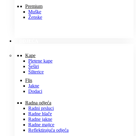
Premium
Muške
Ženske
ODJEĆA
Kape
Pletene kape
Šeširi
Šilterice
Flis
Jakne
Dodaci
Radna odjeća
Radni prsluci
Radne hlače
Radne jakne
Radne majice
Reflektirajuća odjeća