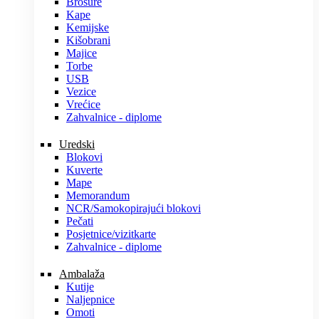
Brošure
Kape
Kemijske
Kišobrani
Majice
Torbe
USB
Vezice
Vrećice
Zahvalnice - diplome
Uredski
Blokovi
Kuverte
Mape
Memorandum
NCR/Samokopirajući blokovi
Pečati
Posjetnice/vizitkarte
Zahvalnice - diplome
Ambalaža
Kutije
Naljepnice
Omoti