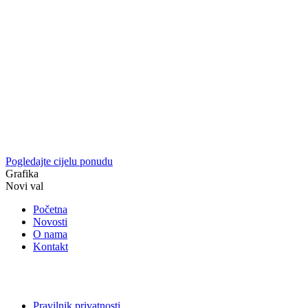
Pogledajte cijelu ponudu
Grafika
Novi val
Početna
Novosti
O nama
Kontakt
Pravilnik privatnosti