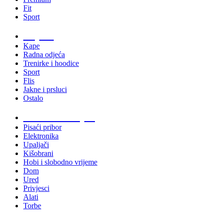
Fit
Sport
Odjeća
Kape
Radna odjeća
Trenirke i hoodice
Sport
Flis
Jakne i prsluci
Ostalo
Promo materijali
Pisaći pribor
Elektronika
Upaljači
Kišobrani
Hobi i slobodno vrijeme
Dom
Ured
Privjesci
Alati
Torbe