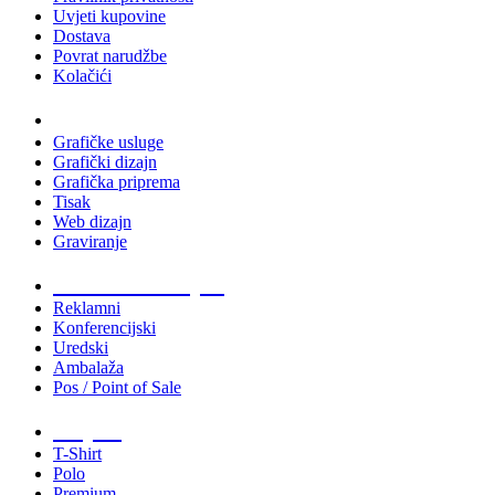
Uvjeti kupovine
Dostava
Povrat narudžbe
Kolačići
Usluge
Grafičke usluge
Grafički dizajn
Grafička priprema
Tisak
Web dizajn
Graviranje
Tiskani materijali
Reklamni
Konferencijski
Uredski
Ambalaža
Pos / Point of Sale
Majice
T-Shirt
Polo
Premium