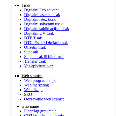
Tisak
Digitalni Eco solvent
Digitalni laserski tisak
Digitalni latex tisak
Digitalni solventni tisak
Digitalni sublimacijski tisak
Digitalni UV tisak
DTF Tisak
DTG Tisak / Direktni tisak
Offsetni tisak
Sitotisak
Slijepi tisak ili blindruck
Transfer tisak
Vez/aplicirani vez
Web stranice
Web programiranje
Web marketing
Web dizajn
SEO
Održavanje web stranica
Graviranje
Fiber/Jag graviranje
CO2 lasersko graviranje