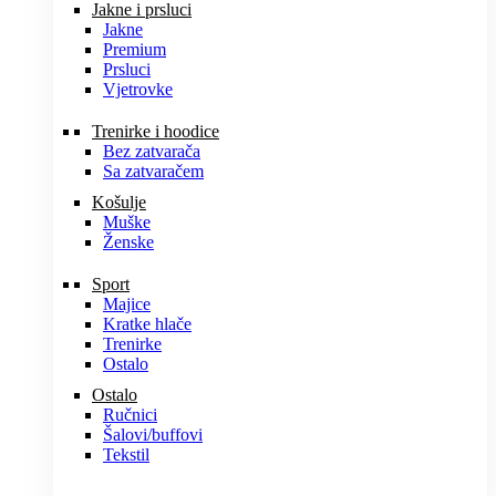
Jakne i prsluci
Jakne
Premium
Prsluci
Vjetrovke
Trenirke i hoodice
Bez zatvarača
Sa zatvaračem
Košulje
Muške
Ženske
Sport
Majice
Kratke hlače
Trenirke
Ostalo
Ostalo
Ručnici
Šalovi/buffovi
Tekstil