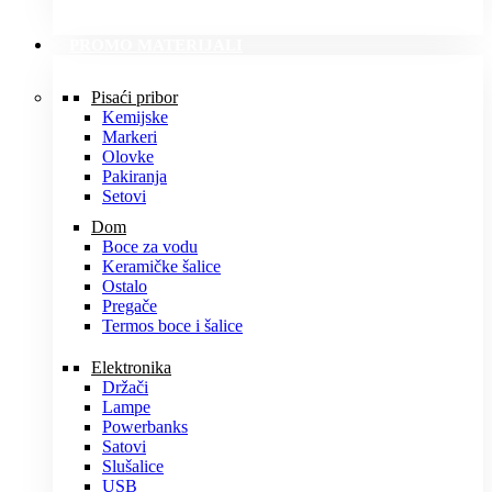
PROMO MATERIJALI
Pisaći pribor
Kemijske
Markeri
Olovke
Pakiranja
Setovi
Dom
Boce za vodu
Keramičke šalice
Ostalo
Pregače
Termos boce i šalice
Elektronika
Držači
Lampe
Powerbanks
Satovi
Slušalice
USB