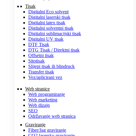
Tisak
Digitalni Eco solvent
Digitalni laserski tisak
Digitalni latex tisak
Digitalni solventni tisak
Digitalni sublimacijski tisak
Digitalni UV tisak
DTF Tisak
DTG Tisak / Direktni tisak
Offsetni tisak
Sitotisak
Slijepi tisak ili blindruck
Transfer tisak
Vez/aplicirani vez
Web stranice
Web programiranje
Web marketing
Web dizajn
SEO
Održavanje web stranica
Graviranje
Fiber/Jag graviranje
CO2 lasersko graviranje