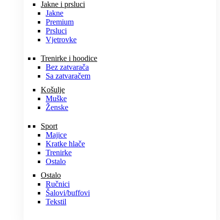
Jakne i prsluci
Jakne
Premium
Prsluci
Vjetrovke
Trenirke i hoodice
Bez zatvarača
Sa zatvaračem
Košulje
Muške
Ženske
Sport
Majice
Kratke hlače
Trenirke
Ostalo
Ostalo
Ručnici
Šalovi/buffovi
Tekstil