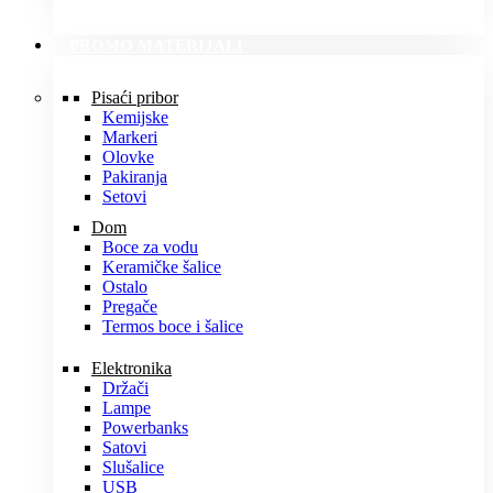
PROMO MATERIJALI
Pisaći pribor
Kemijske
Markeri
Olovke
Pakiranja
Setovi
Dom
Boce za vodu
Keramičke šalice
Ostalo
Pregače
Termos boce i šalice
Elektronika
Držači
Lampe
Powerbanks
Satovi
Slušalice
USB