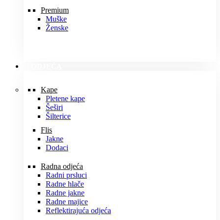
Premium
Muške
Ženske
ODJEĆA
Kape
Pletene kape
Šeširi
Šilterice
Flis
Jakne
Dodaci
Radna odjeća
Radni prsluci
Radne hlače
Radne jakne
Radne majice
Reflektirajuća odjeća