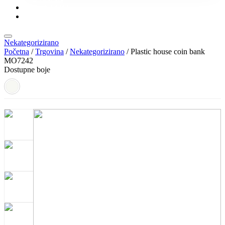
KONTAKT
KATALOZI
Nekategorizirano
Početna
/
Trgovina
/
Nekategorizirano
/ Plastic house coin bank
MO7242
Dostupne boje