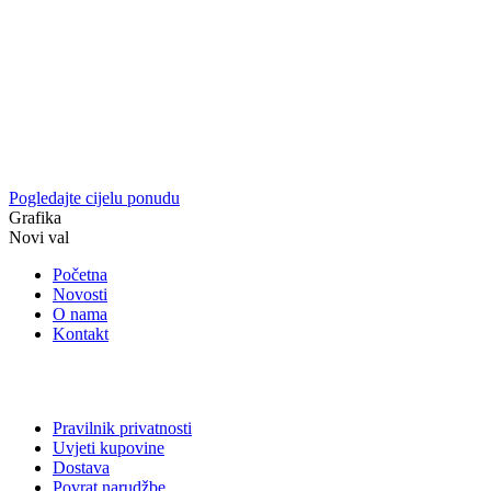
Pogledajte cijelu ponudu
Grafika
Novi val
Početna
Novosti
O nama
Kontakt
Pravilnik privatnosti
Uvjeti kupovine
Dostava
Povrat narudžbe