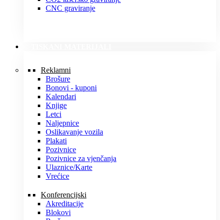
CNC graviranje
TISKANI MATERIJALI
Reklamni
Brošure
Bonovi - kuponi
Kalendari
Knjige
Letci
Naljepnice
Oslikavanje vozila
Plakati
Pozivnice
Pozivnice za vjenčanja
Ulaznice/Karte
Vrećice
Konferencijski
Akreditacije
Blokovi