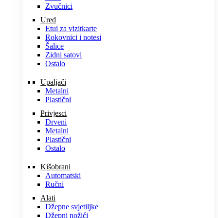
Zvučnici
Ured
Etui za vizitkarte
Rokovnici i notesi
Šalice
Zidni satovi
Ostalo
Upaljači
Metalni
Plastični
Privjesci
Drveni
Metalni
Plastični
Ostalo
Kišobrani
Automatski
Ručni
Alati
Džepne svjetiljke
Džepni nožići