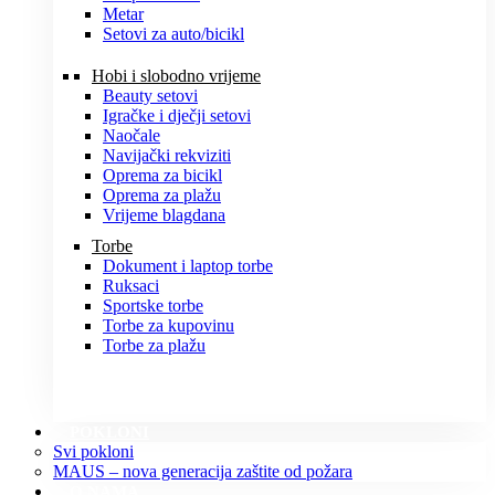
Metar
Setovi za auto/bicikl
Hobi i slobodno vrijeme
Beauty setovi
Igračke i dječji setovi
Naočale
Navijački rekviziti
Oprema za bicikl
Oprema za plažu
Vrijeme blagdana
Torbe
Dokument i laptop torbe
Ruksaci
Sportske torbe
Torbe za kupovinu
Torbe za plažu
POKLONI
Svi pokloni
MAUS – nova generacija zaštite od požara
O NAMA