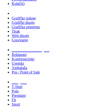
Kolačići
Usluge
Grafičke usluge
Grafički dizajn
Grafička priprema
Tisak
Web dizajn
Graviranje
Tiskani materijali
Reklamni
Konferencijski
Uredski
Ambalaža
Pos / Point of Sale
Majice
T-Shirt
Polo
Premium
Fit
Sport