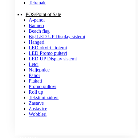
Tetrapak
POS/Point of Sale
A-panoi
Banneri
Beach flag
Big LED UP Display sistemi
Hangeri
LED okviri i totemi
LED Promo pultevi
LED UP Display sistemi
Letci
Naljepnice
Panoi
Plakati
Promo pultovi
Roll up
Tekstilni zidovi
Zastave
Zastavice
Wobbleri