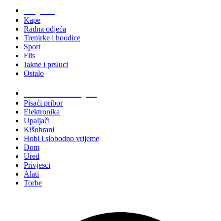
Odjeća
Kape
Radna odjeća
Trenirke i hoodice
Sport
Flis
Jakne i prsluci
Ostalo
Promo materijali
Pisaći pribor
Elektronika
Upaljači
Kišobrani
Hobi i slobodno vrijeme
Dom
Ured
Privjesci
Alati
Torbe