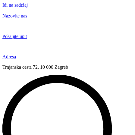
Idi na sadržaj
Nazovite nas
+385 91 6673 789
Pošaljite upit
novival@novival.hr
Adresa
Trnjanska cesta 72, 10 000 Zagreb