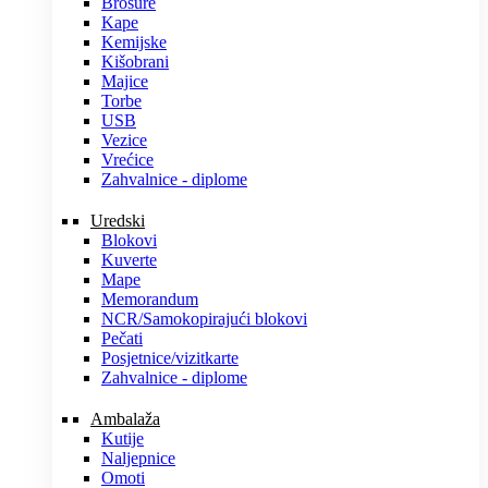
Brošure
Kape
Kemijske
Kišobrani
Majice
Torbe
USB
Vezice
Vrećice
Zahvalnice - diplome
Uredski
Blokovi
Kuverte
Mape
Memorandum
NCR/Samokopirajući blokovi
Pečati
Posjetnice/vizitkarte
Zahvalnice - diplome
Ambalaža
Kutije
Naljepnice
Omoti