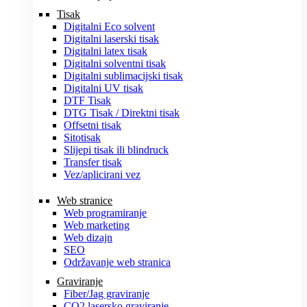
Tisak
Digitalni Eco solvent
Digitalni laserski tisak
Digitalni latex tisak
Digitalni solventni tisak
Digitalni sublimacijski tisak
Digitalni UV tisak
DTF Tisak
DTG Tisak / Direktni tisak
Offsetni tisak
Sitotisak
Slijepi tisak ili blindruck
Transfer tisak
Vez/aplicirani vez
Web stranice
Web programiranje
Web marketing
Web dizajn
SEO
Održavanje web stranica
Graviranje
Fiber/Jag graviranje
CO2 lasersko graviranje