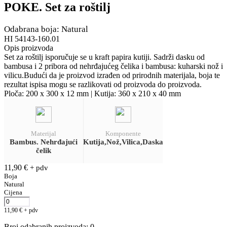
POKE. Set za roštilj
Odabrana boja: Natural
HI 54143-160.01
Opis proizvoda
Set za roštilj isporučuje se u kraft papira kutiji. Sadrži dasku od
bambusa i 2 pribora od nehrđajućeg čelika i bambusa: kuharski nož i
vilicu.Budući da je proizvod izrađen od prirodnih materijala, boja te
rezultat ispisa mogu se razlikovati od proizvoda do proizvoda.
Ploča: 200 x 300 x 12 mm | Kutija: 360 x 210 x 40 mm
Materijal
Komponente
Bambus. Nehrđajući
Kutija,Nož,Vilica,Daska
čelik
11,90
€
+ pdv
Boja
Natural
Cijena
11,90
€
+ pdv
Broj odabranih proizvoda
:
0