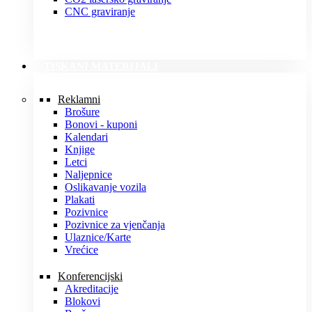
CNC graviranje
TISKANI MATERIJALI
Reklamni
Brošure
Bonovi - kuponi
Kalendari
Knjige
Letci
Naljepnice
Oslikavanje vozila
Plakati
Pozivnice
Pozivnice za vjenčanja
Ulaznice/Karte
Vrećice
Konferencijski
Akreditacije
Blokovi