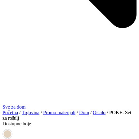
Sve za dom
Početna
/
Trgovina
/
Promo materijali
/
Dom
/
Ostalo
/ POKE. Set
za roštilj
Dostupne boje