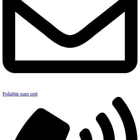
Pošaljite nam upit