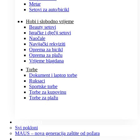
Metar
Setovi za auto/bicikl
Hobi i slobodno vrijeme
Beauty setovi
Igračke i dječji setovi
Naočale
Navijački rekviziti
Oprema za bicikl
Oprema za plažu
Vrijeme blagdana
Torbe
Dokument i laptop torbe
Ruksaci
Sportske torbe
Torbe za kupovinu
Torbe za plažu
POKLONI
Svi pokloni
MAUS – nova generacija zaštite od požara
O NAMA