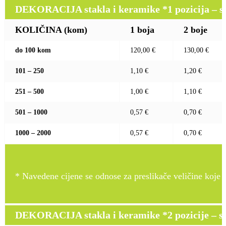
DEKORACIJA stakla i keramike *1 pozicija – sito
KOLIČINA (kom)
1 boja
2 boje
do 100 kom
120,00 €
130,00 €
101 – 250
1,10 €
1,20 €
251 – 500
1,00 €
1,10 €
501 – 1000
0,57 €
0,70 €
1000 – 2000
0,57 €
0,70 €
* Navedene cijene se odnose za preslikače veličine koje pr
DEKORACIJA stakla i keramike *2 pozicije – sito 