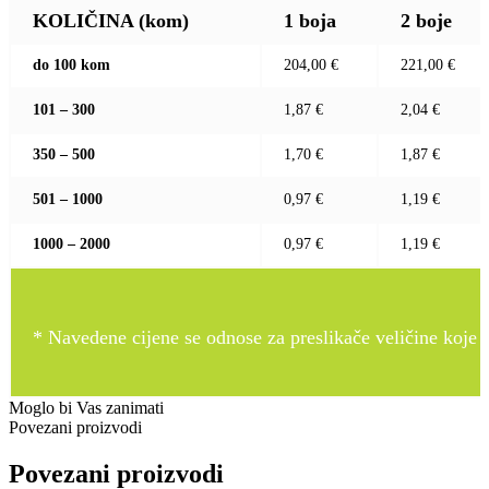
KOLIČINA (kom)
1 boja
2 boje
do 100 kom
204,00 €
221,00 €
101 – 300
1,87 €
2,04 €
350 – 500
1,70 €
1,87 €
501 – 1000
0,97 €
1,19 €
1000 – 2000
0,97 €
1,19 €
* Navedene cijene se odnose za preslikače veličine koje pr
Moglo bi Vas zanimati
Povezani proizvodi
Povezani proizvodi