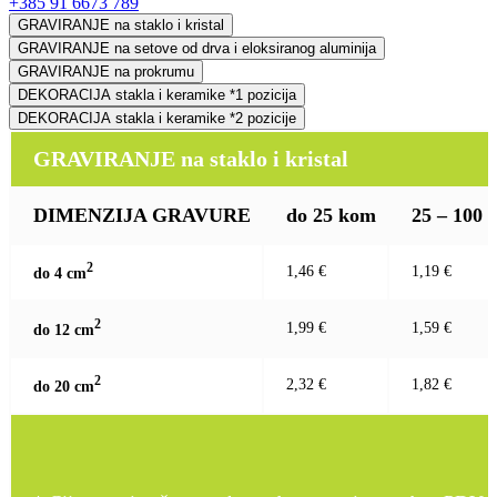
+385 91 6673 789
GRAVIRANJE na staklo i kristal
GRAVIRANJE na setove od drva i eloksiranog aluminija
GRAVIRANJE na prokrumu
DEKORACIJA stakla i keramike *1 pozicija
DEKORACIJA stakla i keramike *2 pozicije
GRAVIRANJE na staklo i kristal
DIMENZIJA GRAVURE
do 25 kom
25 – 100
2
1,46 €
1,19 €
do 4 c
m
2
1,99 €
1,59 €
do 12 c
m
2
2,32 €
1,82 €
do 20 c
m