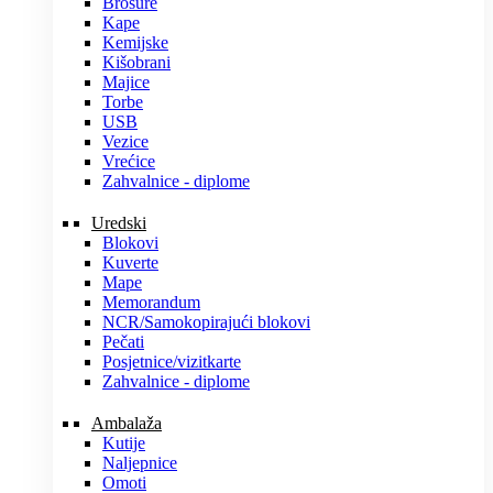
Brošure
Kape
Kemijske
Kišobrani
Majice
Torbe
USB
Vezice
Vrećice
Zahvalnice - diplome
Uredski
Blokovi
Kuverte
Mape
Memorandum
NCR/Samokopirajući blokovi
Pečati
Posjetnice/vizitkarte
Zahvalnice - diplome
Ambalaža
Kutije
Naljepnice
Omoti