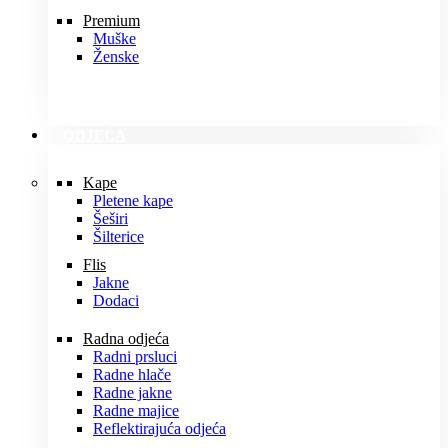
Premium
Muške
Ženske
ODJEĆA
Kape
Pletene kape
Šeširi
Šilterice
Flis
Jakne
Dodaci
Radna odjeća
Radni prsluci
Radne hlače
Radne jakne
Radne majice
Reflektirajuća odjeća