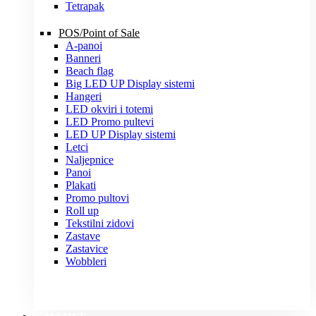
Tetrapak
POS/Point of Sale
A-panoi
Banneri
Beach flag
Big LED UP Display sistemi
Hangeri
LED okviri i totemi
LED Promo pultevi
LED UP Display sistemi
Letci
Naljepnice
Panoi
Plakati
Promo pultovi
Roll up
Tekstilni zidovi
Zastave
Zastavice
Wobbleri