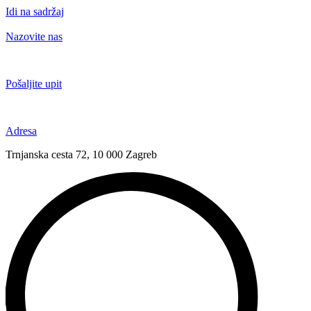
Idi na sadržaj
Nazovite nas
+385 91 6673 789
Pošaljite upit
novival@novival.hr
Adresa
Trnjanska cesta 72, 10 000 Zagreb