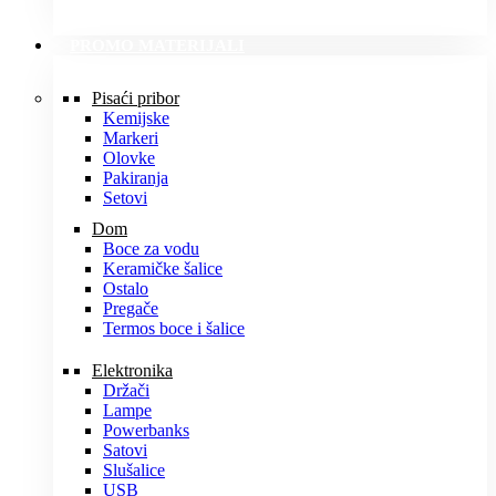
PROMO MATERIJALI
Pisaći pribor
Kemijske
Markeri
Olovke
Pakiranja
Setovi
Dom
Boce za vodu
Keramičke šalice
Ostalo
Pregače
Termos boce i šalice
Elektronika
Držači
Lampe
Powerbanks
Satovi
Slušalice
USB