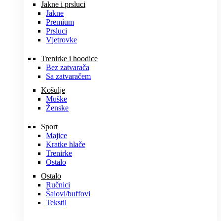
Jakne i prsluci
Jakne
Premium
Prsluci
Vjetrovke
Trenirke i hoodice
Bez zatvarača
Sa zatvaračem
Košulje
Muške
Ženske
Sport
Majice
Kratke hlače
Trenirke
Ostalo
Ostalo
Ručnici
Šalovi/buffovi
Tekstil