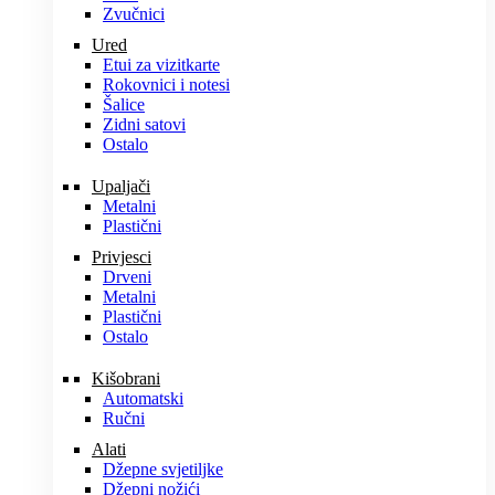
Zvučnici
Ured
Etui za vizitkarte
Rokovnici i notesi
Šalice
Zidni satovi
Ostalo
Upaljači
Metalni
Plastični
Privjesci
Drveni
Metalni
Plastični
Ostalo
Kišobrani
Automatski
Ručni
Alati
Džepne svjetiljke
Džepni nožići