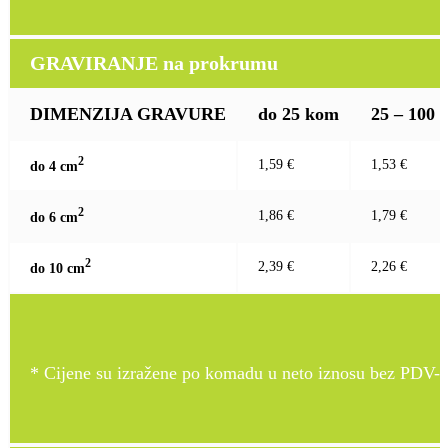
GRAVIRANJE na prokrumu
DIMENZIJA GRAVURE
do 25 kom
25 – 100
2
1,59 €
1,53 €
do 4 c
m
2
1,86 €
1,79 €
do 6 c
m
2
2,39 €
2,26 €
do 10 c
m
* Cijene su izražene po komadu u neto iznosu bez PDV-a