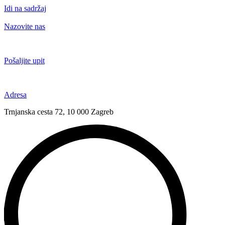
Idi na sadržaj
Nazovite nas
+385 91 6673 789
Pošaljite upit
novival@novival.hr
Adresa
Trnjanska cesta 72, 10 000 Zagreb