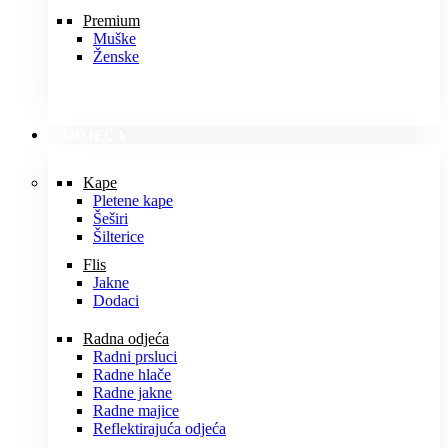
Premium
Muške
Ženske
ODJEĆA
Kape
Pletene kape
Šeširi
Šilterice
Flis
Jakne
Dodaci
Radna odjeća
Radni prsluci
Radne hlače
Radne jakne
Radne majice
Reflektirajuća odjeća