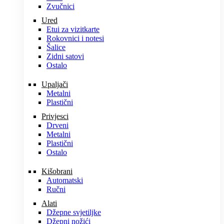
Zvučnici
Ured
Etui za vizitkarte
Rokovnici i notesi
Šalice
Zidni satovi
Ostalo
Upaljači
Metalni
Plastični
Privjesci
Drveni
Metalni
Plastični
Ostalo
Kišobrani
Automatski
Ručni
Alati
Džepne svjetiljke
Džepni nožići