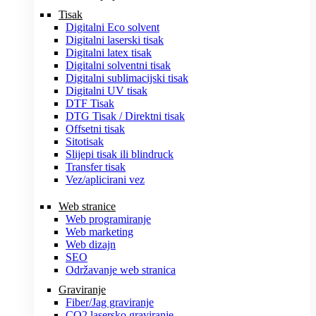
Tisak
Digitalni Eco solvent
Digitalni laserski tisak
Digitalni latex tisak
Digitalni solventni tisak
Digitalni sublimacijski tisak
Digitalni UV tisak
DTF Tisak
DTG Tisak / Direktni tisak
Offsetni tisak
Sitotisak
Slijepi tisak ili blindruck
Transfer tisak
Vez/aplicirani vez
Web stranice
Web programiranje
Web marketing
Web dizajn
SEO
Održavanje web stranica
Graviranje
Fiber/Jag graviranje
CO2 lasersko graviranje