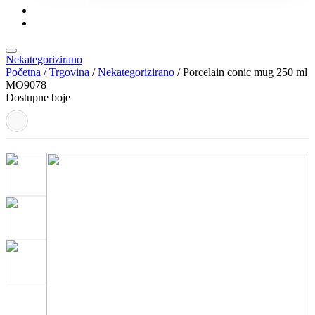
KONTAKT
KATALOZI
Nekategorizirano
Početna
/
Trgovina
/
Nekategorizirano
/ Porcelain conic mug 250 ml
MO9078
Dostupne boje