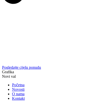
Pogledajte cijelu ponudu
Grafika
Novi val
Početna
Novosti
O nama
Kontakt