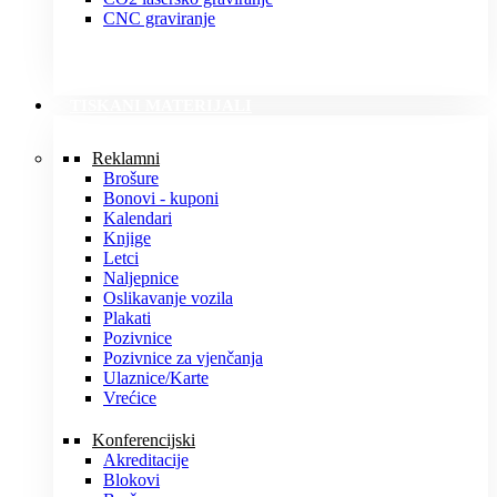
CNC graviranje
TISKANI MATERIJALI
Reklamni
Brošure
Bonovi - kuponi
Kalendari
Knjige
Letci
Naljepnice
Oslikavanje vozila
Plakati
Pozivnice
Pozivnice za vjenčanja
Ulaznice/Karte
Vrećice
Konferencijski
Akreditacije
Blokovi