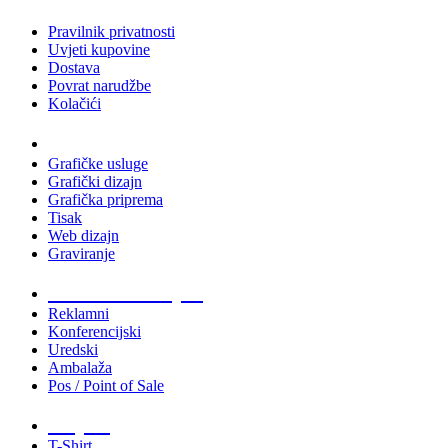
Pravilnik privatnosti
Uvjeti kupovine
Dostava
Povrat narudžbe
Kolačići
Usluge
Grafičke usluge
Grafički dizajn
Grafička priprema
Tisak
Web dizajn
Graviranje
Tiskani materijali
Reklamni
Konferencijski
Uredski
Ambalaža
Pos / Point of Sale
Majice
T-Shirt