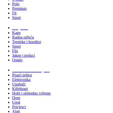
Polo
Premium
Fit
Sport
Odjeća
Kape
Radna odjeća
Trenirke i hoodice
Sport
Flis
Jakne i prsluci
Ostalo
Promo materijali
Pisaći pribor
Elektronika
Upaljači
Kišobrani
Hobi i slobodno vrijeme
Dom
Ured
Privjesci
Alati