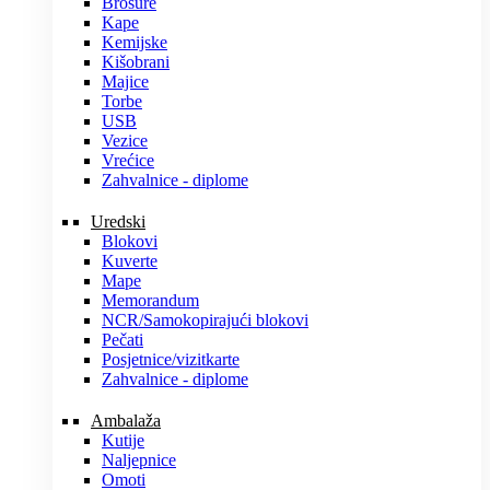
Brošure
Kape
Kemijske
Kišobrani
Majice
Torbe
USB
Vezice
Vrećice
Zahvalnice - diplome
Uredski
Blokovi
Kuverte
Mape
Memorandum
NCR/Samokopirajući blokovi
Pečati
Posjetnice/vizitkarte
Zahvalnice - diplome
Ambalaža
Kutije
Naljepnice
Omoti