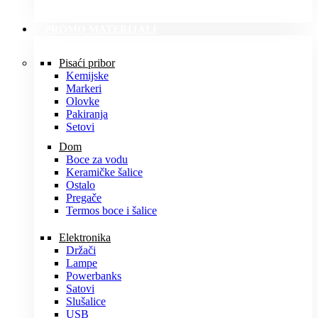
PROMO MATERIJALI
Pisaći pribor
Kemijske
Markeri
Olovke
Pakiranja
Setovi
Dom
Boce za vodu
Keramičke šalice
Ostalo
Pregače
Termos boce i šalice
Elektronika
Držači
Lampe
Powerbanks
Satovi
Slušalice
USB