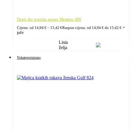
Donji dio trenirke unisex Meadow 609
+
Cijena: od
14,94
€
–
15,42
€
Raspon cijena: od 14,94 € do 15,42 €
pdv
Lista
želja
Nekategorizirano