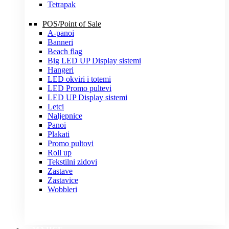
Tetrapak
POS/Point of Sale
A-panoi
Banneri
Beach flag
Big LED UP Display sistemi
Hangeri
LED okviri i totemi
LED Promo pultevi
LED UP Display sistemi
Letci
Naljepnice
Panoi
Plakati
Promo pultovi
Roll up
Tekstilni zidovi
Zastave
Zastavice
Wobbleri