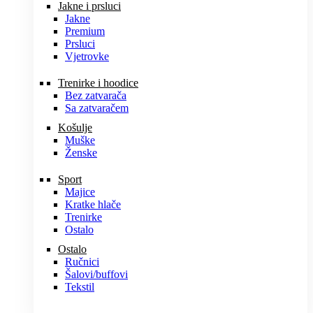
Jakne i prsluci
Jakne
Premium
Prsluci
Vjetrovke
Trenirke i hoodice
Bez zatvarača
Sa zatvaračem
Košulje
Muške
Ženske
Sport
Majice
Kratke hlače
Trenirke
Ostalo
Ostalo
Ručnici
Šalovi/buffovi
Tekstil