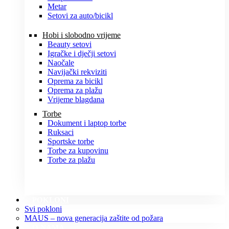
Metar
Setovi za auto/bicikl
Hobi i slobodno vrijeme
Beauty setovi
Igračke i dječji setovi
Naočale
Navijački rekviziti
Oprema za bicikl
Oprema za plažu
Vrijeme blagdana
Torbe
Dokument i laptop torbe
Ruksaci
Sportske torbe
Torbe za kupovinu
Torbe za plažu
POKLONI
Svi pokloni
MAUS – nova generacija zaštite od požara
O NAMA