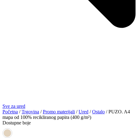
Sve za ured
Početna
/
Trgovina
/
Promo materijali
/
Ured
/
Ostalo
/ PUZO. A4
mapa od 100% recikliranog papira (400 g/m²)
Dostupne boje