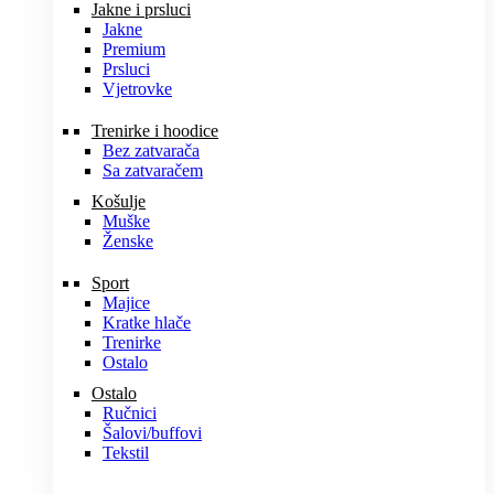
Jakne i prsluci
Jakne
Premium
Prsluci
Vjetrovke
Trenirke i hoodice
Bez zatvarača
Sa zatvaračem
Košulje
Muške
Ženske
Sport
Majice
Kratke hlače
Trenirke
Ostalo
Ostalo
Ručnici
Šalovi/buffovi
Tekstil