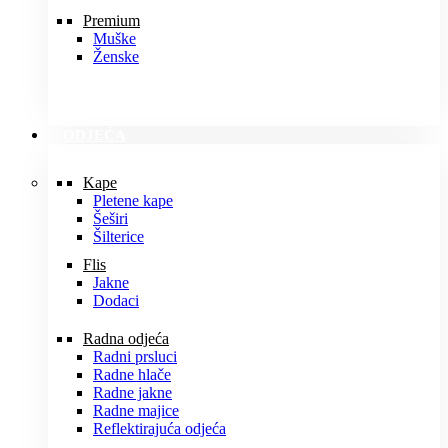
Premium
Muške
Ženske
ODJEĆA
Kape
Pletene kape
Šeširi
Šilterice
Flis
Jakne
Dodaci
Radna odjeća
Radni prsluci
Radne hlače
Radne jakne
Radne majice
Reflektirajuća odjeća