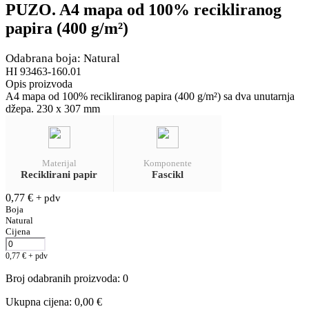
PUZO. A4 mapa od 100% recikliranog
papira (400 g/m²)
Odabrana boja: Natural
HI 93463-160.01
Opis proizvoda
A4 mapa od 100% recikliranog papira (400 g/m²) sa dva unutarnja
džepa. 230 x 307 mm
Materijal
Komponente
Reciklirani papir
Fascikl
0,77
€
+ pdv
Boja
Natural
Cijena
0,77
€
+ pdv
Broj odabranih proizvoda
:
0
Ukupna cijena
:
0,00
€