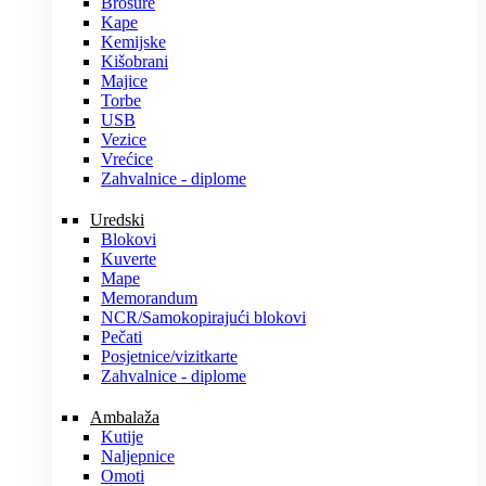
Brošure
Kape
Kemijske
Kišobrani
Majice
Torbe
USB
Vezice
Vrećice
Zahvalnice - diplome
Uredski
Blokovi
Kuverte
Mape
Memorandum
NCR/Samokopirajući blokovi
Pečati
Posjetnice/vizitkarte
Zahvalnice - diplome
Ambalaža
Kutije
Naljepnice
Omoti