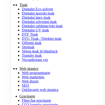
Tisak
Digitalni Eco solvent
Digitalni laserski tisak
Digitalni latex tisak
Digitalni solventni tisak
Digitalni sublimacijski tisak
Digitalni UV tisak
DTF Tisak
DTG Tisak / Direktni tisak
Offsetni tisak
Sitotisak
Slijepi tisak ili blindruck
Transfer tisak
Vez/aplicirani vez
Web stranice
Web programiranje
Web marketing
Web dizajn
SEO
Održavanje web stranica
Graviranje
Fiber/Jag graviranje
CO2 lasersko graviranje