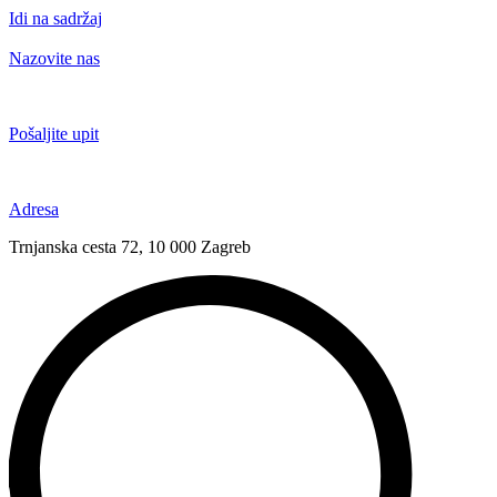
Idi na sadržaj
Nazovite nas
+385 91 6673 789
Pošaljite upit
novival@novival.hr
Adresa
Trnjanska cesta 72, 10 000 Zagreb