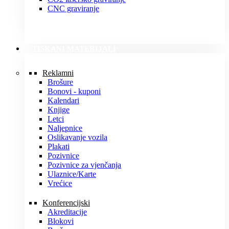
CNC graviranje
TISKANI MATERIJALI
Reklamni
Brošure
Bonovi - kuponi
Kalendari
Knjige
Letci
Naljepnice
Oslikavanje vozila
Plakati
Pozivnice
Pozivnice za vjenčanja
Ulaznice/Karte
Vrećice
Konferencijski
Akreditacije
Blokovi