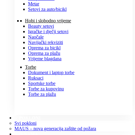
Metar
Setovi za auto/bicikl
Hobi i slobodno vrijeme
Beauty setovi
Igračke i dječji setovi
Naočale
Navijački rekviziti
Oprema za bicikl
Oprema za plažu
Vrijeme blagdana
Torbe
Dokument i laptop torbe
Ruksaci
Sportske torbe
Torbe za kupovinu
Torbe za plažu
POKLONI
Svi pokloni
MAUS – nova generacija zaštite od požara
O NAMA