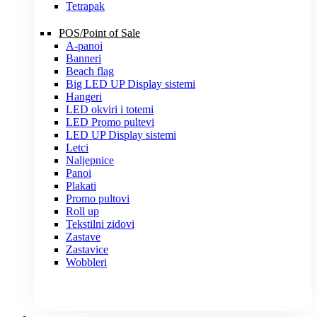
Tetrapak
POS/Point of Sale
A-panoi
Banneri
Beach flag
Big LED UP Display sistemi
Hangeri
LED okviri i totemi
LED Promo pultevi
LED UP Display sistemi
Letci
Naljepnice
Panoi
Plakati
Promo pultovi
Roll up
Tekstilni zidovi
Zastave
Zastavice
Wobbleri