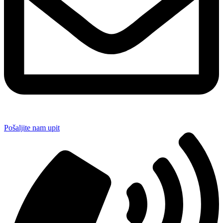
Pošaljite nam upit