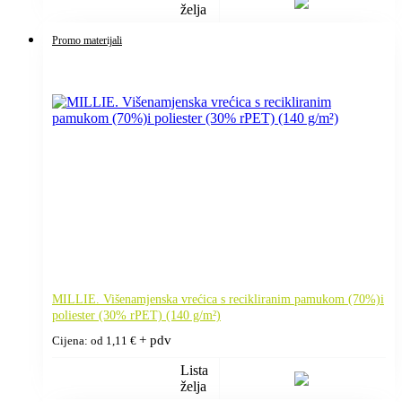
želja
Promo materijali
MILLIE. Višenamjenska vrećica s recikliranim pamukom (70%)i
poliester (30% rPET) (140 g/m²)
+ pdv
Cijena: od
1,11
€
Lista
želja