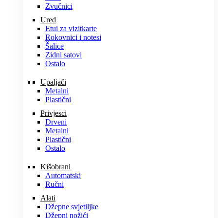
Zvučnici
Ured
Etui za vizitkarte
Rokovnici i notesi
Šalice
Zidni satovi
Ostalo
Upaljači
Metalni
Plastični
Privjesci
Drveni
Metalni
Plastični
Ostalo
Kišobrani
Automatski
Ručni
Alati
Džepne svjetiljke
Džepni nožići