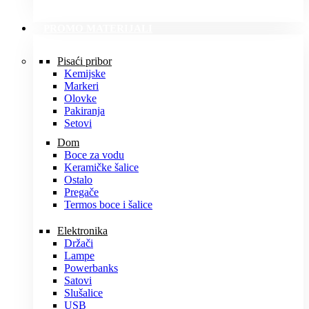
PROMO MATERIJALI
Pisaći pribor
Kemijske
Markeri
Olovke
Pakiranja
Setovi
Dom
Boce za vodu
Keramičke šalice
Ostalo
Pregače
Termos boce i šalice
Elektronika
Držači
Lampe
Powerbanks
Satovi
Slušalice
USB