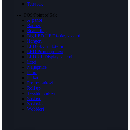
Tetrapak
POS/Point of Sale
A-panoi
Banneri
Beach flag
Big LED UP Display sistemi
Hangeri
LED okviri i totemi
LED Promo pultevi
LED UP Display sistemi
Letci
Naljepnice
Panoi
Plakati
Promo pultovi
Roll up
Tekstilni zidovi
Zastave
Zastavice
Wobbleri