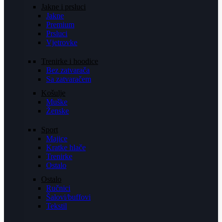
Jakne i prsluci
Jakne
Premium
Prsluci
Vjetrovke
Trenirke i hoodice
Bez zatvarača
Sa zatvaračem
Košulje
Muške
Ženske
Sport
Majice
Kratke hlače
Trenirke
Ostalo
Ostalo
Ručnici
Šalovi/buffovi
Tekstil