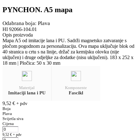
PYNCHON. A5 mapa
Odabrana boja: Plava
HI 92066-104.01
Opis proizvoda
Mapa A5 od imitacije lana i PU. Sadrži magnetsko zatvaranje s
pločom pogodnom za personalizaciju. Ova mapa uključuje blok od
40 stranica u crtu s na linije, držač za kemijsku olovku (nije
uključen) i druge odjeljke za dodatke (nisu uključeni). 183 x 252 x
18 mm | Pločica: 50 x 30 mm
Materijal
Komponente
Imitaciji lana i PU
Fascikl
9,52
€
+ pdv
Boja
Plava
Svijetla siva
Cijena
9,52
€
+ pdv