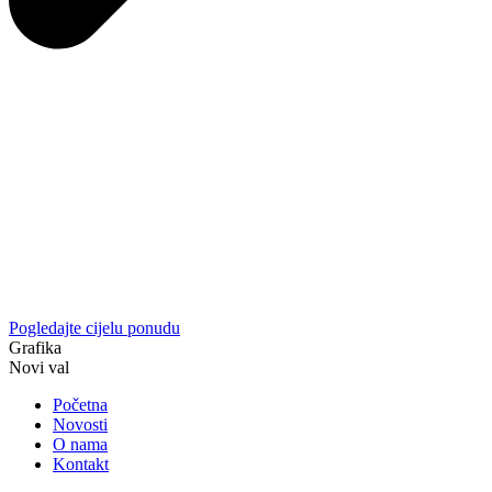
Pogledajte cijelu ponudu
Grafika
Novi val
Početna
Novosti
O nama
Kontakt