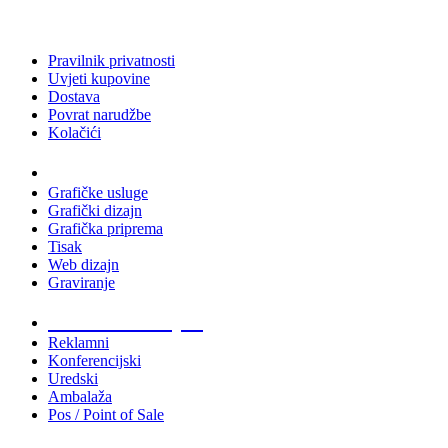
Pravilnik privatnosti
Uvjeti kupovine
Dostava
Povrat narudžbe
Kolačići
Usluge
Grafičke usluge
Grafički dizajn
Grafička priprema
Tisak
Web dizajn
Graviranje
Tiskani materijali
Reklamni
Konferencijski
Uredski
Ambalaža
Pos / Point of Sale