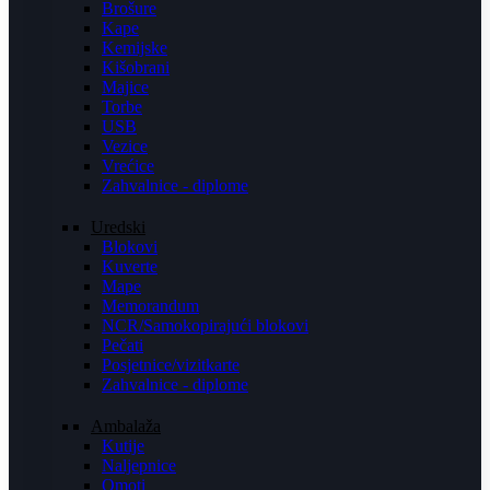
Brošure
Kape
Kemijske
Kišobrani
Majice
Torbe
USB
Vezice
Vrećice
Zahvalnice - diplome
Uredski
Blokovi
Kuverte
Mape
Memorandum
NCR/Samokopirajući blokovi
Pečati
Posjetnice/vizitkarte
Zahvalnice - diplome
Ambalaža
Kutije
Naljepnice
Omoti