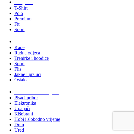
Majice
T-Shirt
Polo
Premium
Fit
Sport
Odjeća
Kape
Radna odjeća
Trenirke i hoodice
Sport
Flis
Jakne i prsluci
Ostalo
Promo materijali
Pisaći pribor
Elektronika
Upaljači
Kišobrani
Hobi i slobodno vrijeme
Dom
Ured