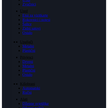
Zvučnici
Ured
Etui za vizitkarte
Rokovnici i notesi
Šalice
Zidni satovi
Ostalo
Upaljači
Metalni
Plastični
Privjesci
Drveni
Metalni
Plastični
Ostalo
Kišobrani
Automatski
Ručni
Alati
Džepne svjetiljke
Džepni nožići