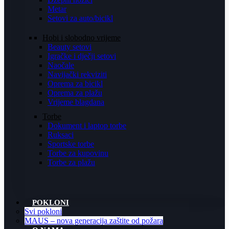
Metar
Setovi za auto/bicikl
Hobi i slobodno vrijeme
Beauty setovi
Igračke i dječji setovi
Naočale
Navijački rekviziti
Oprema za bicikl
Oprema za plažu
Vrijeme blagdana
Torbe
Dokument i laptop torbe
Ruksaci
Sportske torbe
Torbe za kupovinu
Torbe za plažu
POKLONI
Svi pokloni
MAUS – nova generacija zaštite od požara