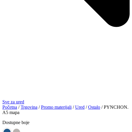
Sve za ured
Početna
/
Trgovina
/
Promo materijali
/
Ured
/
Ostalo
/ PYNCHON.
A5 mapa
Dostupne boje