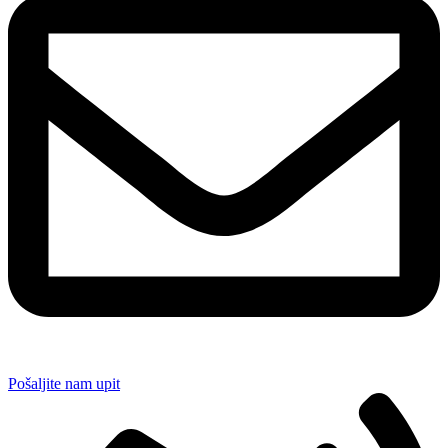
Pošaljite nam upit