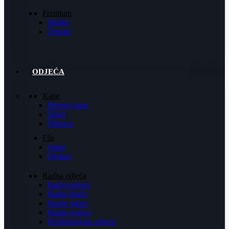
Premium
Muške
Ženske
ODJEĆA
Kape
Pletene kape
Šeširi
Šilterice
Flis
Jakne
Dodaci
Radna odjeća
Radni prsluci
Radne hlače
Radne jakne
Radne majice
Reflektirajuća odjeća