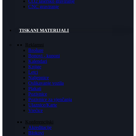
CO2 lasersko graviranje
CNC graviranje
TISKANI MATERIJALI
Reklamni
Brošure
Bonovi - kuponi
Kalendari
Knjige
Letci
Naljepnice
Oslikavanje vozila
Plakati
Pozivnice
Pozivnice za vjenčanja
Ulaznice/Karte
Vrećice
Konferencijski
Akreditacije
Blokovi