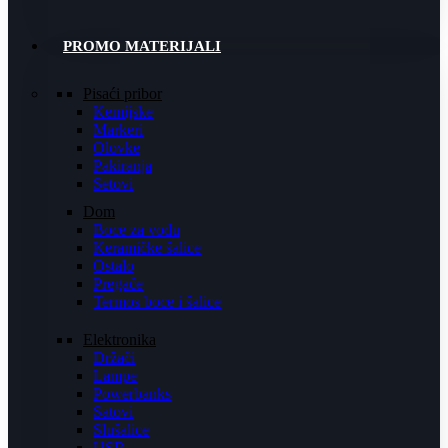
PROMO MATERIJALI
Pisaći pribor
Kemijske
Markeri
Olovke
Pakiranja
Setovi
Dom
Boce za vodu
Keramičke šalice
Ostalo
Pregače
Termos boce i šalice
Elektronika
Držači
Lampe
Powerbanks
Satovi
Slušalice
USB