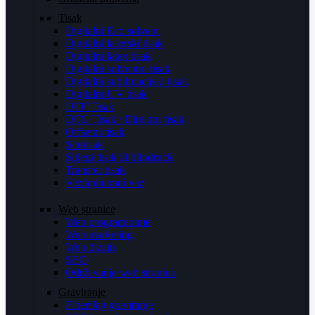
Tisak
Digitalni Eco solvent
Digitalni laserski tisak
Digitalni latex tisak
Digitalni solventni tisak
Digitalni sublimacijski tisak
Digitalni UV tisak
DTF Tisak
DTG Tisak / Direktni tisak
Offsetni tisak
Sitotisak
Slijepi tisak ili blindruck
Transfer tisak
Vez/aplicirani vez
Web stranice
Web programiranje
Web marketing
Web dizajn
SEO
Održavanje web stranica
Graviranje
Fiber/Jag graviranje