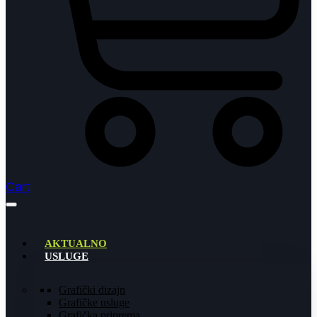
Cart
AKTUALNO
USLUGE
Grafički dizajn
Grafičke usluge
Grafička priprema