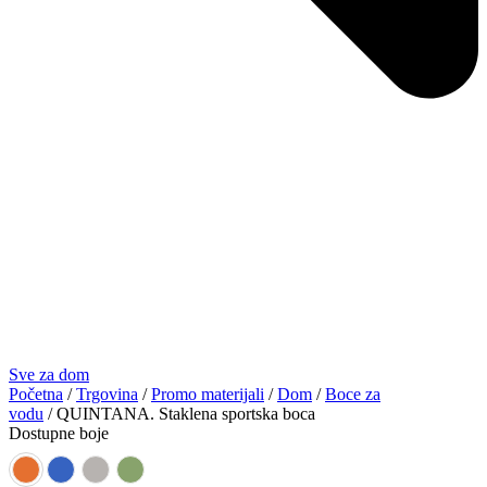
Sve za dom
Početna
/
Trgovina
/
Promo materijali
/
Dom
/
Boce za
vodu
/ QUINTANA. Staklena sportska boca
Dostupne boje