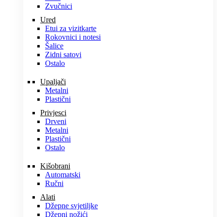
Zvučnici
Ured
Etui za vizitkarte
Rokovnici i notesi
Šalice
Zidni satovi
Ostalo
Upaljači
Metalni
Plastični
Privjesci
Drveni
Metalni
Plastični
Ostalo
Kišobrani
Automatski
Ručni
Alati
Džepne svjetiljke
Džepni nožići