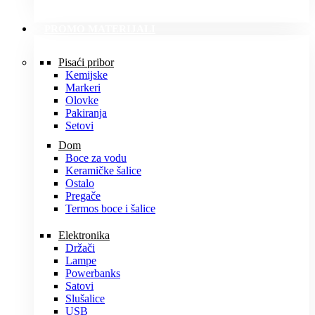
PROMO MATERIJALI
Pisaći pribor
Kemijske
Markeri
Olovke
Pakiranja
Setovi
Dom
Boce za vodu
Keramičke šalice
Ostalo
Pregače
Termos boce i šalice
Elektronika
Držači
Lampe
Powerbanks
Satovi
Slušalice
USB