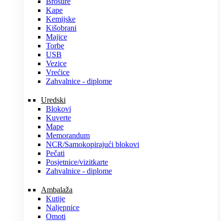
Brošure
Kape
Kemijske
Kišobrani
Majice
Torbe
USB
Vezice
Vrećice
Zahvalnice - diplome
Uredski
Blokovi
Kuverte
Mape
Memorandum
NCR/Samokopirajući blokovi
Pečati
Posjetnice/vizitkarte
Zahvalnice - diplome
Ambalaža
Kutije
Naljepnice
Omoti