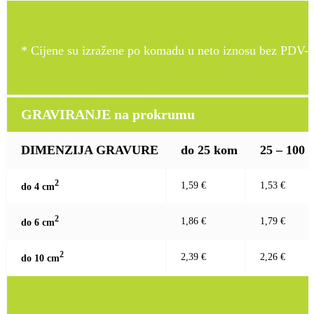
* Cijene su izražene po komadu u neto iznosu bez PDV-a
GRAVIRANJE na prokrumu
DIMENZIJA GRAVURE
do 25 kom
25 – 100
2
1,59 €
1,53 €
do 4 c
m
2
1,86 €
1,79 €
do 6 c
m
2
2,39 €
2,26 €
do 10 c
m