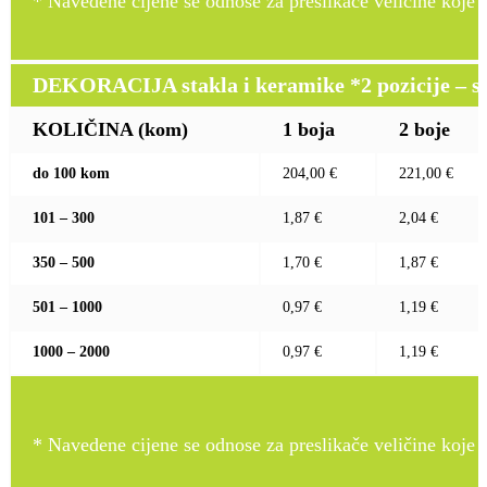
* Navedene cijene se odnose za preslikače veličine koje pr
DEKORACIJA stakla i keramike *2 pozicije – sito 
KOLIČINA (kom)
1 boja
2 boje
do 100 kom
204,00 €
221,00 €
101 – 300
1,87 €
2,04 €
350 – 500
1,70 €
1,87 €
501 – 1000
0,97 €
1,19 €
1000 – 2000
0,97 €
1,19 €
* Navedene cijene se odnose za preslikače veličine koje pr