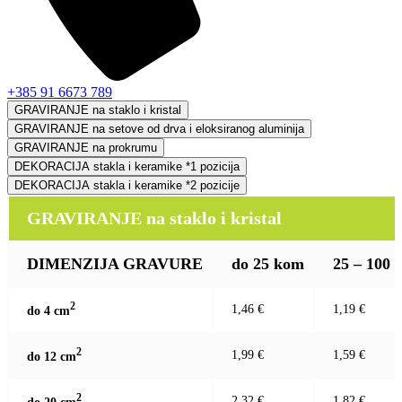
+385 91 6673 789
GRAVIRANJE na staklo i kristal
GRAVIRANJE na setove od drva i eloksiranog aluminija
GRAVIRANJE na prokrumu
DEKORACIJA stakla i keramike *1 pozicija
DEKORACIJA stakla i keramike *2 pozicije
GRAVIRANJE na staklo i kristal
DIMENZIJA GRAVURE
do 25 kom
25 – 100
2
1,46 €
1,19 €
do 4 c
m
2
1,99 €
1,59 €
do 12 c
m
2
2,32 €
1,82 €