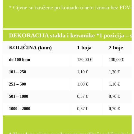
* Cijene su izražene po komadu u neto iznosu bez PDV-a
DEKORACIJA stakla i keramike *1 pozicija – sito
KOLIČINA (kom)
1 boja
2 boje
do 100 kom
120,00 €
130,00 €
101 – 250
1,10 €
1,20 €
251 – 500
1,00 €
1,10 €
501 – 1000
0,57 €
0,70 €
1000 – 2000
0,57 €
0,70 €