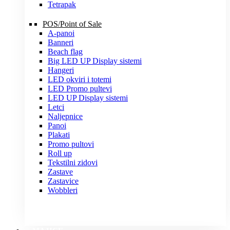
Tetrapak
POS/Point of Sale
A-panoi
Banneri
Beach flag
Big LED UP Display sistemi
Hangeri
LED okviri i totemi
LED Promo pultevi
LED UP Display sistemi
Letci
Naljepnice
Panoi
Plakati
Promo pultovi
Roll up
Tekstilni zidovi
Zastave
Zastavice
Wobbleri