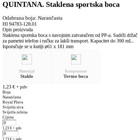
QUINTANA. Staklena sportska boca
Odabrana boja: Narančasta
HI 94783-128.01
Opis proizvoda
Staklena sportska boca s navojnim zatvaračem od PP-a. Sadrži držač
za pametni telefon i ručku za lakši transport. Kapacitet do 390 mL.
Isporučuje se u kutiji ø61 x 181 mm
Materijal
Komponente
Staklo
Termo boca
1,23
€
+ pdv
Boja
Narančasta
Royal Plava
Svijetla siva
Svijetla zelena
Cijena
1,23
€
+ pdv
1,23
€
+ pdv