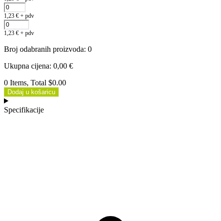
1,23
€
+ pdv
1,23
€
+ pdv
Broj odabranih proizvoda
:
0
Ukupna cijena
:
0,00
€
0 Items, Total $0.00
Dodaj u košaricu
Specifikacije