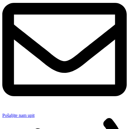
Pošaljite nam upit