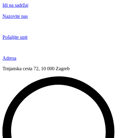
Idi na sadržaj
Nazovite nas
+385 91 6673 789
Pošaljite upit
novival@novival.hr
Adresa
Trnjanska cesta 72, 10 000 Zagreb