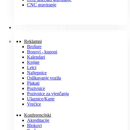
CNC graviranje
TISKANI MATERIJALI
Reklamni
Brošure
Bonovi - kuponi
Kalendari
Knjige
Letci
Naljepnice
Oslikavanje vozila
Plakati
Pozivnice
Pozivnice za vjenčanja
Ulaznice/Karte
Vrećice
Konferencijski
Akreditacije
Blokovi