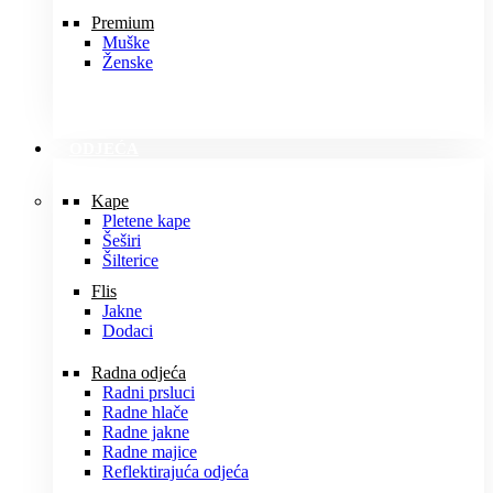
Premium
Muške
Ženske
ODJEĆA
Kape
Pletene kape
Šeširi
Šilterice
Flis
Jakne
Dodaci
Radna odjeća
Radni prsluci
Radne hlače
Radne jakne
Radne majice
Reflektirajuća odjeća