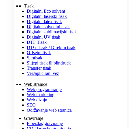
Tisak
Digitalni Eco solvent
Digitalni laserski tisak
Digitalni latex tisak
Digitalni solventni tisak
Digitalni sublimacijski tisak
Digitalni UV tisak
DTF Tisak
DTG Tisak / Direktni tisak
Offsetni tisak
Sitotisak
Slijepi tisak ili blindruck
Transfer tisak
Vez/aplicirani vez
Web stranice
Web programiranje
Web marketing
Web dizajn
SEO
Održavanje web stranica
Graviranje
Fiber/Jag graviranje
CO2 lasersko graviranje