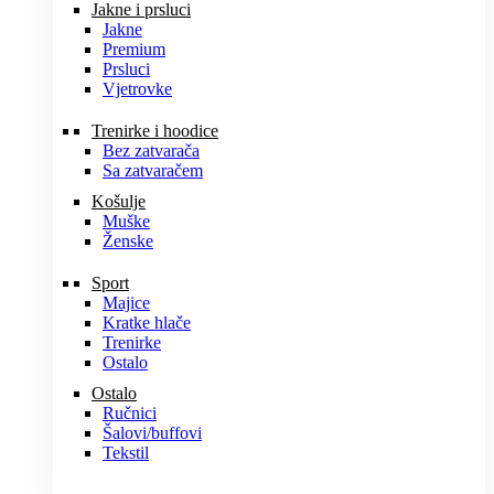
Jakne i prsluci
Jakne
Premium
Prsluci
Vjetrovke
Trenirke i hoodice
Bez zatvarača
Sa zatvaračem
Košulje
Muške
Ženske
Sport
Majice
Kratke hlače
Trenirke
Ostalo
Ostalo
Ručnici
Šalovi/buffovi
Tekstil