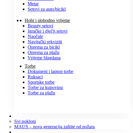
Metar
Setovi za auto/bicikl
Hobi i slobodno vrijeme
Beauty setovi
Igračke i dječji setovi
Naočale
Navijački rekviziti
Oprema za bicikl
Oprema za plažu
Vrijeme blagdana
Torbe
Dokument i laptop torbe
Ruksaci
Sportske torbe
Torbe za kupovinu
Torbe za plažu
POKLONI
Svi pokloni
MAUS – nova generacija zaštite od požara
O NAMA