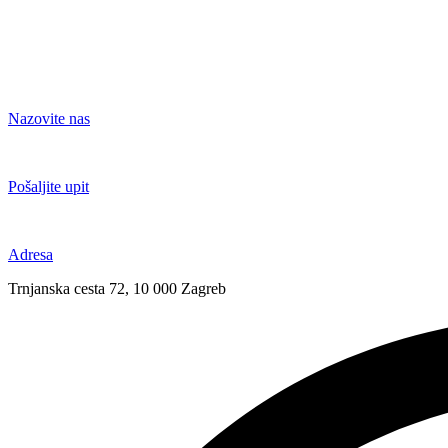
Nazovite nas
+385 91 6673 789
Pošaljite upit
novival@novival.hr
Adresa
Trnjanska cesta 72, 10 000 Zagreb