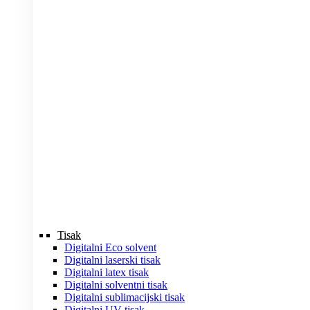
Tisak
Digitalni Eco solvent
Digitalni laserski tisak
Digitalni latex tisak
Digitalni solventni tisak
Digitalni sublimacijski tisak
Digitalni UV tisak