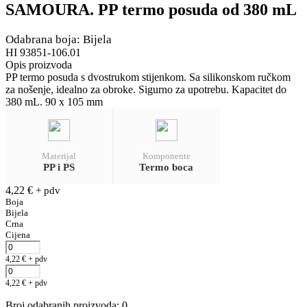
SAMOURA. PP termo posuda od 380 mL
Odabrana boja: Bijela
HI 93851-106.01
Opis proizvoda
PP termo posuda s dvostrukom stijenkom. Sa silikonskom ručkom
za nošenje, idealno za obroke. Sigurno za upotrebu. Kapacitet do
380 mL. 90 x 105 mm
Materijal
Komponente
PP i PS
Termo boca
4,22
€
+ pdv
Boja
Bijela
Crna
Cijena
4,22
€
+ pdv
4,22
€
+ pdv
Broj odabranih proizvoda
:
0