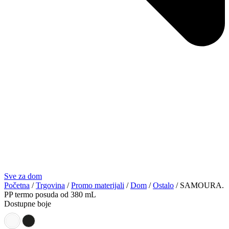
Sve za dom
Početna
/
Trgovina
/
Promo materijali
/
Dom
/
Ostalo
/ SAMOURA.
PP termo posuda od 380 mL
Dostupne boje