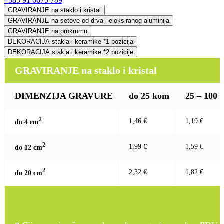
+385 91 6673 789
GRAVIRANJE na staklo i kristal
GRAVIRANJE na setove od drva i eloksiranog aluminija
GRAVIRANJE na prokrumu
DEKORACIJA stakla i keramike *1 pozicija
DEKORACIJA stakla i keramike *2 pozicije
GRAVIRANJE na staklo i kristal
DIMENZIJA GRAVURE
do 25 kom
25 – 100
2
1,46 €
1,19 €
do 4 c
m
2
1,99 €
1,59 €
do 12 c
m
2
2,32 €
1,82 €
do 20 c
m