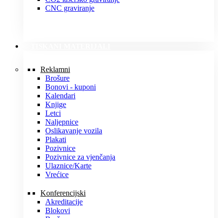
CNC graviranje
TISKANI MATERIJALI
Reklamni
Brošure
Bonovi - kuponi
Kalendari
Knjige
Letci
Naljepnice
Oslikavanje vozila
Plakati
Pozivnice
Pozivnice za vjenčanja
Ulaznice/Karte
Vrećice
Konferencijski
Akreditacije
Blokovi