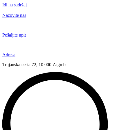
Idi na sadržaj
Nazovite nas
+385 91 6673 789
Pošaljite upit
novival@novival.hr
Adresa
Trnjanska cesta 72, 10 000 Zagreb