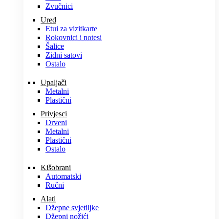
Zvučnici
Ured
Etui za vizitkarte
Rokovnici i notesi
Šalice
Zidni satovi
Ostalo
Upaljači
Metalni
Plastični
Privjesci
Drveni
Metalni
Plastični
Ostalo
Kišobrani
Automatski
Ručni
Alati
Džepne svjetiljke
Džepni nožići