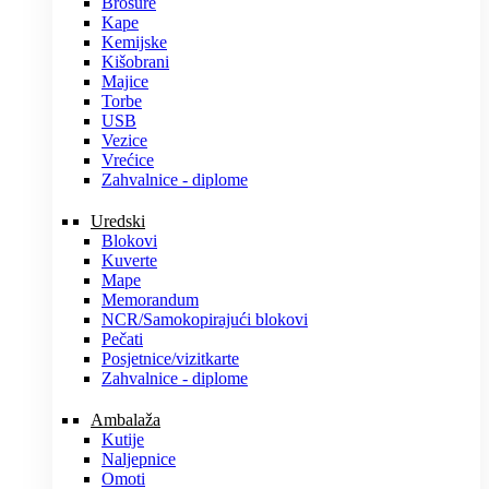
Brošure
Kape
Kemijske
Kišobrani
Majice
Torbe
USB
Vezice
Vrećice
Zahvalnice - diplome
Uredski
Blokovi
Kuverte
Mape
Memorandum
NCR/Samokopirajući blokovi
Pečati
Posjetnice/vizitkarte
Zahvalnice - diplome
Ambalaža
Kutije
Naljepnice
Omoti