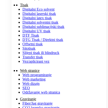
Tisak
Digitalni Eco solvent
Digitalni laserski tisak
Digitalni latex tisak
Digitalni solventni tisak
Digitalni sublimacijski tisak
Digitalni UV tisak
DTF Tisak
DTG Tisak / Direktni tisak
Offsetni tisak
Sitotisak
Slijepi tisak ili blindruck
Transfer tisak
Vez/aplicirani vez
Web stranice
Web programiranje
Web marketing
Web dizajn
SEO
Održavanje web stranica
Graviranje
Fiber/Jag graviranje
CO2 lasersko graviranje