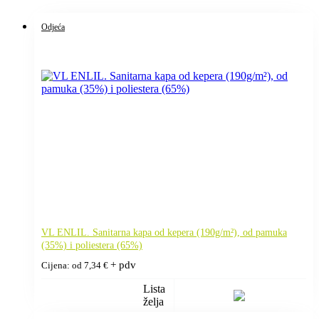
Odjeća
VL ENLIL. Sanitarna kapa od kepera (190g/m²), od pamuka
(35%) i poliestera (65%)
+ pdv
Cijena: od
7,34
€
Lista
želja