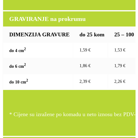
GRAVIRANJE na prokrumu
DIMENZIJA GRAVURE
do 25 kom
25 – 100
2
1,59 €
1,53 €
do 4 c
m
2
1,86 €
1,79 €
do 6 c
m
2
2,39 €
2,26 €
do 10 c
m
* Cijene su izražene po komadu u neto iznosu bez PDV-a