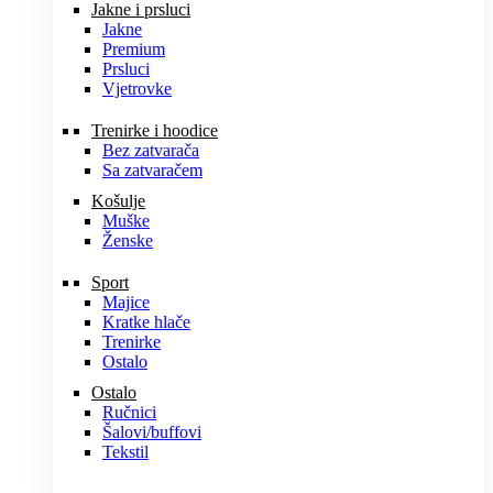
Jakne i prsluci
Jakne
Premium
Prsluci
Vjetrovke
Trenirke i hoodice
Bez zatvarača
Sa zatvaračem
Košulje
Muške
Ženske
Sport
Majice
Kratke hlače
Trenirke
Ostalo
Ostalo
Ručnici
Šalovi/buffovi
Tekstil