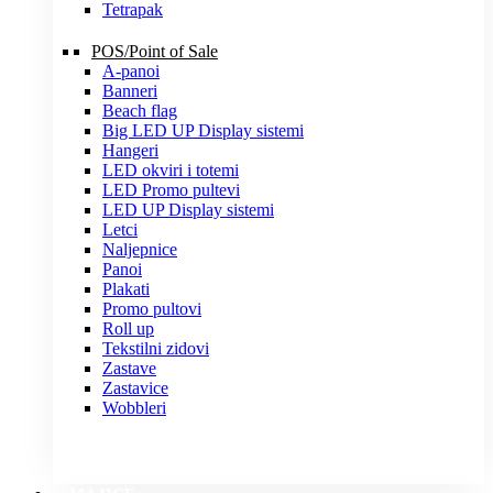
Tetrapak
POS/Point of Sale
A-panoi
Banneri
Beach flag
Big LED UP Display sistemi
Hangeri
LED okviri i totemi
LED Promo pultevi
LED UP Display sistemi
Letci
Naljepnice
Panoi
Plakati
Promo pultovi
Roll up
Tekstilni zidovi
Zastave
Zastavice
Wobbleri