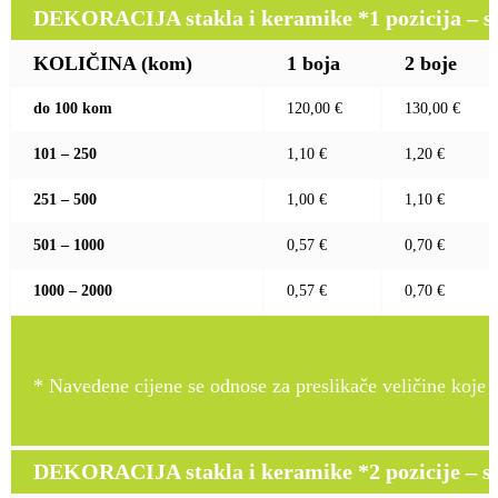
DEKORACIJA stakla i keramike *1 pozicija – sito
KOLIČINA (kom)
1 boja
2 boje
do 100 kom
120,00 €
130,00 €
101 – 250
1,10 €
1,20 €
251 – 500
1,00 €
1,10 €
501 – 1000
0,57 €
0,70 €
1000 – 2000
0,57 €
0,70 €
* Navedene cijene se odnose za preslikače veličine koje pr
DEKORACIJA stakla i keramike *2 pozicije – sito 