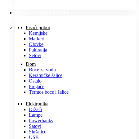
PROMO MATERIJALI
Pisaći pribor
Kemijske
Markeri
Olovke
Pakiranja
Setovi
Dom
Boce za vodu
Keramičke šalice
Ostalo
Pregače
Termos boce i šalice
Elektronika
Držači
Lampe
Powerbanks
Satovi
Slušalice
USB