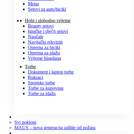
Metar
Setovi za auto/bicikl
Hobi i slobodno vrijeme
Beauty setovi
Igračke i dječji setovi
Naočale
Navijački rekviziti
Oprema za bicikl
Oprema za plažu
Vrijeme blagdana
Torbe
Dokument i laptop torbe
Ruksaci
Sportske torbe
Torbe za kupovinu
Torbe za plažu
POKLONI
Svi pokloni
MAUS – nova generacija zaštite od požara
O NAMA