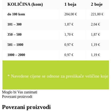
KOLIČINA (kom)
1 boja
2 boje
do 100 kom
204,00 €
221,00 €
101 – 300
1,87 €
2,04 €
350 – 500
1,70 €
1,87 €
501 – 1000
0,97 €
1,19 €
1000 – 2000
0,97 €
1,19 €
* Navedene cijene se odnose za preslikače veličine koje pr
Moglo bi Vas zanimati
Povezani proizvodi
Povezani proizvodi