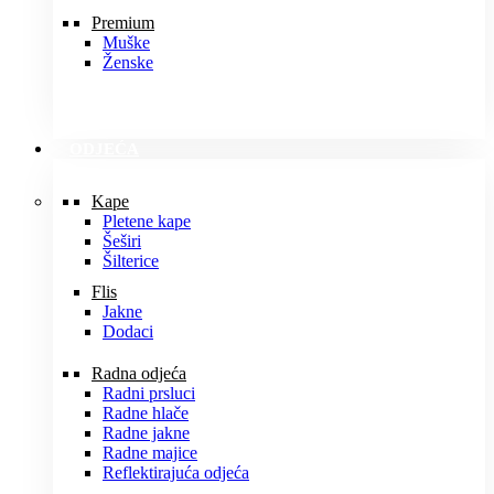
Premium
Muške
Ženske
ODJEĆA
Kape
Pletene kape
Šeširi
Šilterice
Flis
Jakne
Dodaci
Radna odjeća
Radni prsluci
Radne hlače
Radne jakne
Radne majice
Reflektirajuća odjeća