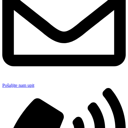
Pošaljite nam upit