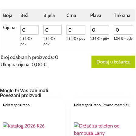
Boja
Bež
Bijela
Crna
Plava
Tirkizna
Cijena
1,34
€
+
1,34
€
+
1,34
€
+ pdv
1,34
€
+ pdv
1,34
€
+ pdv
pdv
pdv
Broj odabranih proizvoda
:
0
Dodaj u košaricu
Ukupna cijena
:
0,00 €
0
Broj
odabranih
proizvoda.
Your
Moglo bi Vas zanimati
total
Povezani proizvodi
is
0,00 €
Nekategorizirano
Nekategorizirano
, Promo materijali