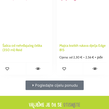
Šalica od nehrđajućeg čelika
Majica kratkih rukava dječja Edge
(350 ml) Reid
815
+ pdv
Cijena: od
2,30
€
–
2,56
€
Pogledajte cijelu ponudu