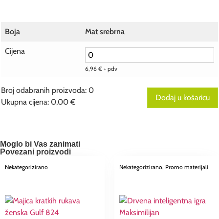
Boja
Mat srebrna
Cijena
6,96
€
+ pdv
Broj odabranih proizvoda
:
0
Dodaj u košaricu
Ukupna cijena
:
0,00 €
0
Broj
odabranih
proizvoda.
Your
Moglo bi Vas zanimati
total
Povezani proizvodi
is
0,00 €
Nekategorizirano
Nekategorizirano
, Promo materijali