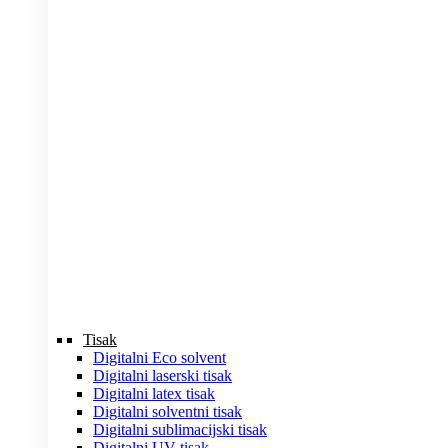
Tisak
Digitalni Eco solvent
Digitalni laserski tisak
Digitalni latex tisak
Digitalni solventni tisak
Digitalni sublimacijski tisak
Digitalni UV tisak