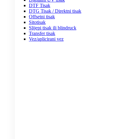
DTF Tisak
DTG Tisak / Direktni tisak
Offsetni tisak
Sitotisak
Slijepi tisak ili blindruck
Transfer tisak
Vez/aplicirani vez