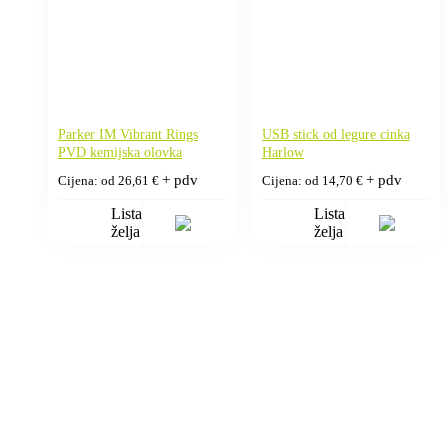
Parker IM Vibrant Rings
USB stick od legure cinka
PVD kemijska olovka
Harlow
+ pdv
+ pdv
Cijena: od
26,61
€
Cijena: od
14,70
€
Lista
Lista
želja
želja