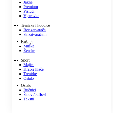
Jakne
Premium
Prsluci
Vjetrovke
Trenirke i hoodice
Bez zatvarača
Sa zatvaračem
Košulje
Muške
Ženske
Sport
Majice
Kratke hlače
Trenirke
Ostalo
Ostalo
Ručnici
Šalovi/buffovi
Tekstil