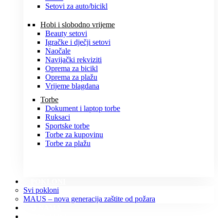
Setovi za auto/bicikl
Hobi i slobodno vrijeme
Beauty setovi
Igračke i dječji setovi
Naočale
Navijački rekviziti
Oprema za bicikl
Oprema za plažu
Vrijeme blagdana
Torbe
Dokument i laptop torbe
Ruksaci
Sportske torbe
Torbe za kupovinu
Torbe za plažu
POKLONI
Svi pokloni
MAUS – nova generacija zaštite od požara
O NAMA
KONTAKT