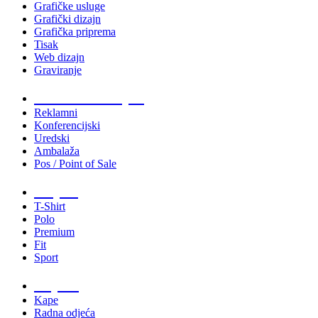
Grafičke usluge
Grafički dizajn
Grafička priprema
Tisak
Web dizajn
Graviranje
Tiskani materijali
Reklamni
Konferencijski
Uredski
Ambalaža
Pos / Point of Sale
Majice
T-Shirt
Polo
Premium
Fit
Sport
Odjeća
Kape
Radna odjeća