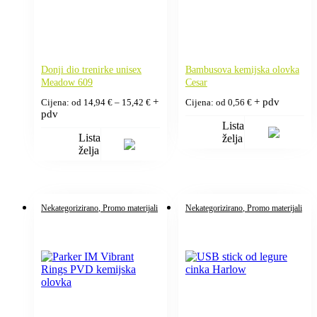
Donji dio trenirke unisex
Bambusova kemijska olovka
Meadow 609
Cesar
Raspon
+
+ pdv
Cijena: od
14,94
€
–
15,42
€
Cijena: od
0,56
€
cijena:
pdv
od
Lista
14,94 €
Lista
želja
do
želja
15,42 €
Nekategorizirano
, Promo materijali
Nekategorizirano
, Promo materijali