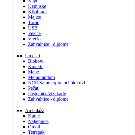
Kape
Kemijske
Kišobrani
Majice
Torbe
USB
Vezice
Vrećice
Zahvalnice - diplome
Uredski
Blokovi
Kuverte
Mape
Memorandum
NCR/Samokopirajući blokovi
Pečati
Posjetnice/vizitkarte
Zahvalnice - diplome
Ambalaža
Kutije
Naljepnice
Omoti
Tetrapak