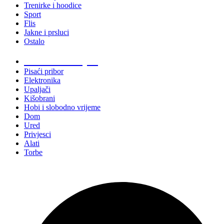
Trenirke i hoodice
Sport
Flis
Jakne i prsluci
Ostalo
Promo materijali
Pisaći pribor
Elektronika
Upaljači
Kišobrani
Hobi i slobodno vrijeme
Dom
Ured
Privjesci
Alati
Torbe