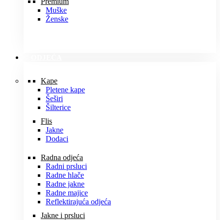
Premium
Muške
Ženske
ODJEĆA
Kape
Pletene kape
Šeširi
Šilterice
Flis
Jakne
Dodaci
Radna odjeća
Radni prsluci
Radne hlače
Radne jakne
Radne majice
Reflektirajuća odjeća
Jakne i prsluci