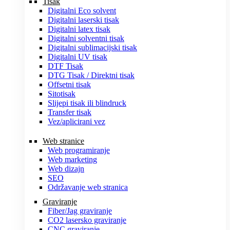
Tisak
Digitalni Eco solvent
Digitalni laserski tisak
Digitalni latex tisak
Digitalni solventni tisak
Digitalni sublimacijski tisak
Digitalni UV tisak
DTF Tisak
DTG Tisak / Direktni tisak
Offsetni tisak
Sitotisak
Slijepi tisak ili blindruck
Transfer tisak
Vez/aplicirani vez
Web stranice
Web programiranje
Web marketing
Web dizajn
SEO
Održavanje web stranica
Graviranje
Fiber/Jag graviranje
CO2 lasersko graviranje
CNC graviranje