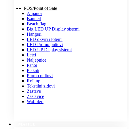
POS/Point of Sale
A-panoi
Banneri
Beach flag
Big LED UP Display sistemi
Hangeri
LED okviri i totemi
LED Promo pultevi
LED UP Display sistemi
Letci
Naljepnice
Panoi
Plakati
Promo pultovi
Roll up
Tekstilni zidovi
Zastave
Zastavice
Wobbleri
MAJICE