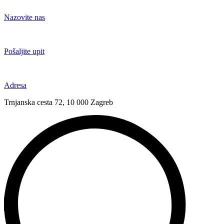
Idi
na
Nazovite nas
sadržaj
+385 91 6673 789
Pošaljite upit
novival@novival.hr
Adresa
Trnjanska cesta 72, 10 000 Zagreb