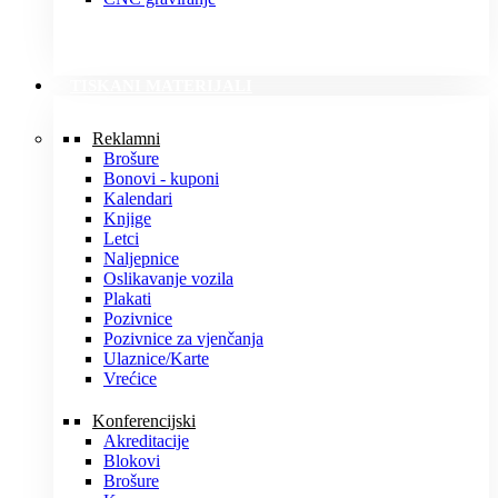
TISKANI MATERIJALI
Reklamni
Brošure
Bonovi - kuponi
Kalendari
Knjige
Letci
Naljepnice
Oslikavanje vozila
Plakati
Pozivnice
Pozivnice za vjenčanja
Ulaznice/Karte
Vrećice
Konferencijski
Akreditacije
Blokovi
Brošure