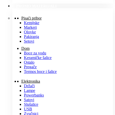
PROMO MATERIJALI
Pisaći pribor
Kemijske
Markeri
Olovke
Pakiranja
Setovi
Dom
Boce za vodu
Keramičke šalice
Ostalo
Pregače
Termos boce i šalice
Elektronika
Držači
Lampe
Powerbanks
Satovi
Slušalice
USB
Zvučnici