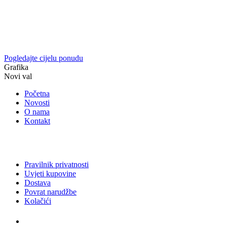
Pogledajte cijelu ponudu
Grafika
Novi val
Početna
Novosti
O nama
Kontakt
Pravilnik privatnosti
Uvjeti kupovine
Dostava
Povrat narudžbe
Kolačići
Usluge