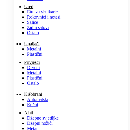
Ured
Etui za vizitkarte
Rokovnici i notesi
Šalice
Zidni satovi
Ostalo
Upaljači
Metalni
Plastični
Privjesci
Drveni
Metalni
Plastični
Ostalo
Kišobrani
Automatski
Ručni
Alati
Džepne svjetiljke
Džepni nožići
Metar