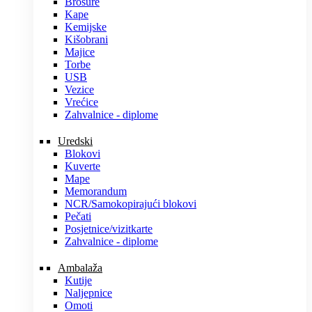
Brošure
Kape
Kemijske
Kišobrani
Majice
Torbe
USB
Vezice
Vrećice
Zahvalnice - diplome
Uredski
Blokovi
Kuverte
Mape
Memorandum
NCR/Samokopirajući blokovi
Pečati
Posjetnice/vizitkarte
Zahvalnice - diplome
Ambalaža
Kutije
Naljepnice
Omoti