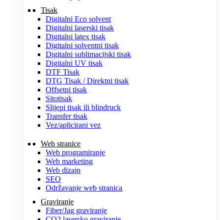
Tisak
Digitalni Eco solvent
Digitalni laserski tisak
Digitalni latex tisak
Digitalni solventni tisak
Digitalni sublimacijski tisak
Digitalni UV tisak
DTF Tisak
DTG Tisak / Direktni tisak
Offsetni tisak
Sitotisak
Slijepi tisak ili blindruck
Transfer tisak
Vez/aplicirani vez
Web stranice
Web programiranje
Web marketing
Web dizajn
SEO
Održavanje web stranica
Graviranje
Fiber/Jag graviranje
CO2 lasersko graviranje