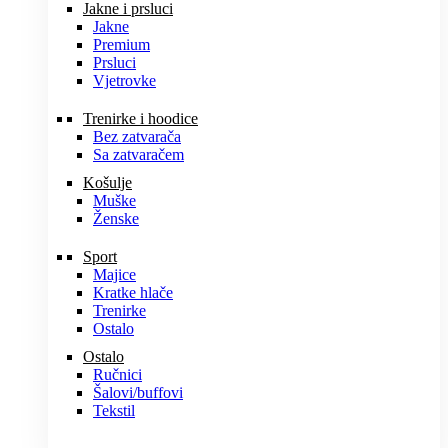
Jakne i prsluci
Jakne
Premium
Prsluci
Vjetrovke
Trenirke i hoodice
Bez zatvarača
Sa zatvaračem
Košulje
Muške
Ženske
Sport
Majice
Kratke hlače
Trenirke
Ostalo
Ostalo
Ručnici
Šalovi/buffovi
Tekstil