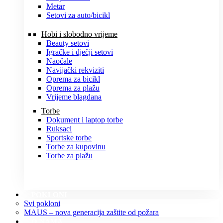
Metar
Setovi za auto/bicikl
Hobi i slobodno vrijeme
Beauty setovi
Igračke i dječji setovi
Naočale
Navijački rekviziti
Oprema za bicikl
Oprema za plažu
Vrijeme blagdana
Torbe
Dokument i laptop torbe
Ruksaci
Sportske torbe
Torbe za kupovinu
Torbe za plažu
POKLONI
Svi pokloni
MAUS – nova generacija zaštite od požara
O NAMA