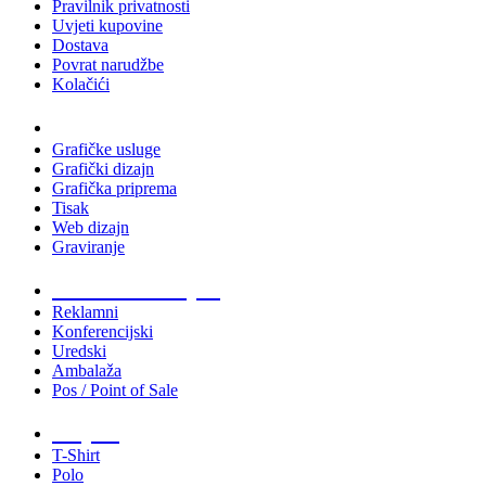
Pravilnik privatnosti
Uvjeti kupovine
Dostava
Povrat narudžbe
Kolačići
Usluge
Grafičke usluge
Grafički dizajn
Grafička priprema
Tisak
Web dizajn
Graviranje
Tiskani materijali
Reklamni
Konferencijski
Uredski
Ambalaža
Pos / Point of Sale
Majice
T-Shirt
Polo