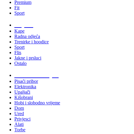
Premium
Fit
Sport
Odjeća
Kape
Radna odjeća
Trenirke i hoodice
Sport
Flis
Jakne i prsluci
Ostalo
Promo materijali
Pisaći pribor
Elektronika
Upaljači
Kišobrani
Hobi i slobodno vrijeme
Dom
Ured
Privjesci
Alati
Torbe