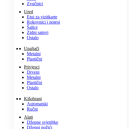
Zvučnici
Ured
Etui za vizitkarte
Rokovnici i notesi
Šalice
Zidni satovi
Ostalo
Upaljači
Metalni
Plastični
Privjesci
Drveni
Metalni
Plastični
Ostalo
Kišobrani
Automatski
Ručni
Alati
Džepne svjetiljke
Džepni nožići