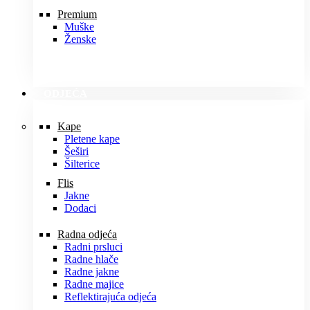
Premium
Muške
Ženske
ODJEĆA
Kape
Pletene kape
Šeširi
Šilterice
Flis
Jakne
Dodaci
Radna odjeća
Radni prsluci
Radne hlače
Radne jakne
Radne majice
Reflektirajuća odjeća