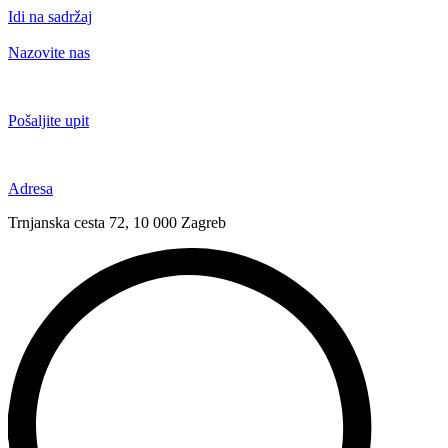
Idi na sadržaj
Nazovite nas
+385 91 6673 789
Pošaljite upit
novival@novival.hr
Adresa
Trnjanska cesta 72, 10 000 Zagreb