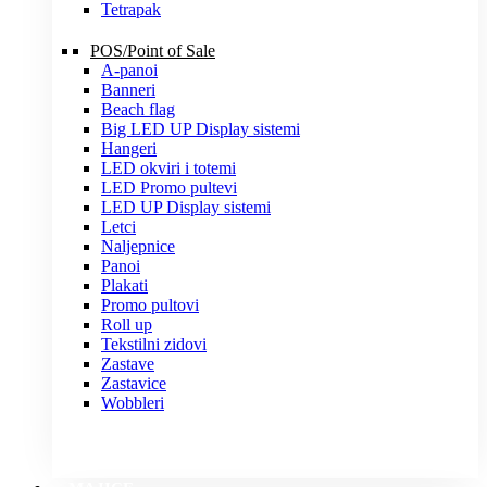
Tetrapak
POS/Point of Sale
A-panoi
Banneri
Beach flag
Big LED UP Display sistemi
Hangeri
LED okviri i totemi
LED Promo pultevi
LED UP Display sistemi
Letci
Naljepnice
Panoi
Plakati
Promo pultovi
Roll up
Tekstilni zidovi
Zastave
Zastavice
Wobbleri