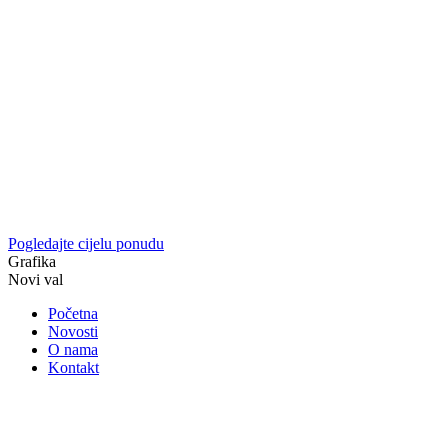
Pogledajte cijelu ponudu
Grafika
Novi val
Početna
Novosti
O nama
Kontakt