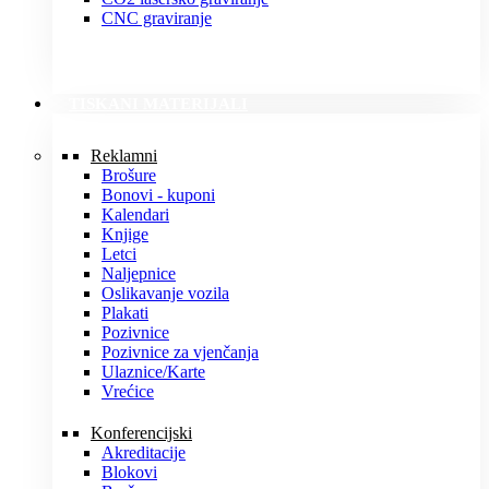
CNC graviranje
TISKANI MATERIJALI
Reklamni
Brošure
Bonovi - kuponi
Kalendari
Knjige
Letci
Naljepnice
Oslikavanje vozila
Plakati
Pozivnice
Pozivnice za vjenčanja
Ulaznice/Karte
Vrećice
Konferencijski
Akreditacije
Blokovi