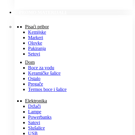
PROMO MATERIJALI
Pisaći pribor
Kemijske
Markeri
Olovke
Pakiranja
Setovi
Dom
Boce za vodu
Keramičke šalice
Ostalo
Pregače
Termos boce i šalice
Elektronika
Držači
Lampe
Powerbanks
Satovi
Slušalice
USB