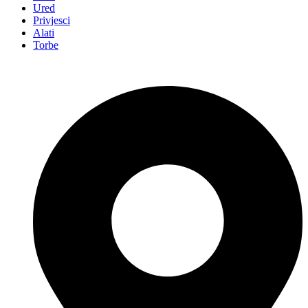
Ured
Privjesci
Alati
Torbe