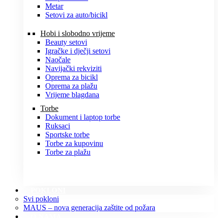
Metar
Setovi za auto/bicikl
Hobi i slobodno vrijeme
Beauty setovi
Igračke i dječji setovi
Naočale
Navijački rekviziti
Oprema za bicikl
Oprema za plažu
Vrijeme blagdana
Torbe
Dokument i laptop torbe
Ruksaci
Sportske torbe
Torbe za kupovinu
Torbe za plažu
POKLONI
Svi pokloni
MAUS – nova generacija zaštite od požara
O NAMA