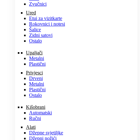
Zvučnici
Ured
Etui za vizitkarte
Rokovnici i notesi
Šalice
Zidni satovi
Ostalo
Upaljači
Metalni
Plastični
Privjesci
Drveni
Metalni
Plastični
Ostalo
Kišobrani
Automatski
Ručni
Alati
Džepne svjetiljke
Džepni nožići