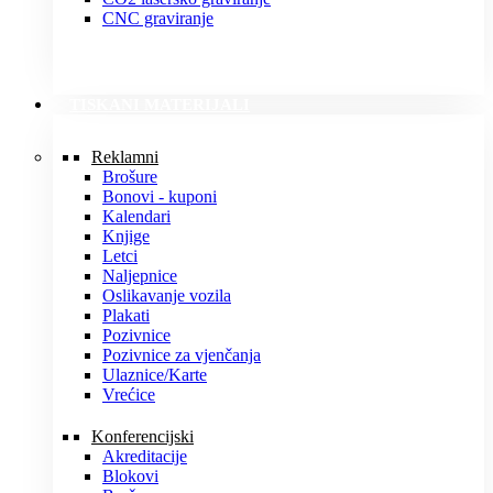
CNC graviranje
TISKANI MATERIJALI
Reklamni
Brošure
Bonovi - kuponi
Kalendari
Knjige
Letci
Naljepnice
Oslikavanje vozila
Plakati
Pozivnice
Pozivnice za vjenčanja
Ulaznice/Karte
Vrećice
Konferencijski
Akreditacije
Blokovi