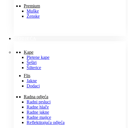
Premium
Muške
Ženske
ODJEĆA
Kape
Pletene kape
Šeširi
Šilterice
Flis
Jakne
Dodaci
Radna odjeća
Radni prsluci
Radne hlače
Radne jakne
Radne majice
Reflektirajuća odjeća