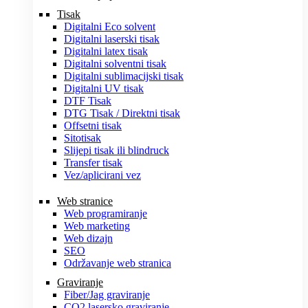
Tisak
Digitalni Eco solvent
Digitalni laserski tisak
Digitalni latex tisak
Digitalni solventni tisak
Digitalni sublimacijski tisak
Digitalni UV tisak
DTF Tisak
DTG Tisak / Direktni tisak
Offsetni tisak
Sitotisak
Slijepi tisak ili blindruck
Transfer tisak
Vez/aplicirani vez
Web stranice
Web programiranje
Web marketing
Web dizajn
SEO
Održavanje web stranica
Graviranje
Fiber/Jag graviranje
CO2 lasersko graviranje