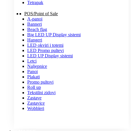
Tetrapak
POS/Point of Sale
A-panoi
Banneri
Beach flag
Big LED UP Display sistemi
Hangeri
LED okviri i totemi
LED Promo pultevi
LED UP Display sistemi
Letci
Naljepnice
Panoi
Plakati
Promo pultovi
Roll up
Tekstilni zidovi
Zastave
Zastavice
Wobbleri