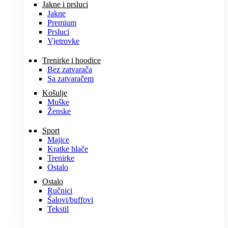
Jakne i prsluci
Jakne
Premium
Prsluci
Vjetrovke
Trenirke i hoodice
Bez zatvarača
Sa zatvaračem
Košulje
Muške
Ženske
Sport
Majice
Kratke hlače
Trenirke
Ostalo
Ostalo
Ručnici
Šalovi/buffovi
Tekstil