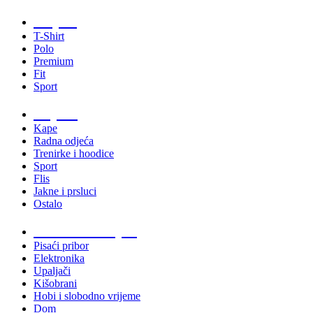
Majice
T-Shirt
Polo
Premium
Fit
Sport
Odjeća
Kape
Radna odjeća
Trenirke i hoodice
Sport
Flis
Jakne i prsluci
Ostalo
Promo materijali
Pisaći pribor
Elektronika
Upaljači
Kišobrani
Hobi i slobodno vrijeme
Dom