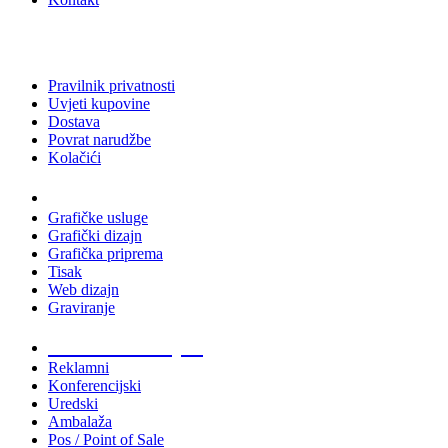
Pravilnik privatnosti
Uvjeti kupovine
Dostava
Povrat narudžbe
Kolačići
Usluge
Grafičke usluge
Grafički dizajn
Grafička priprema
Tisak
Web dizajn
Graviranje
Tiskani materijali
Reklamni
Konferencijski
Uredski
Ambalaža
Pos / Point of Sale