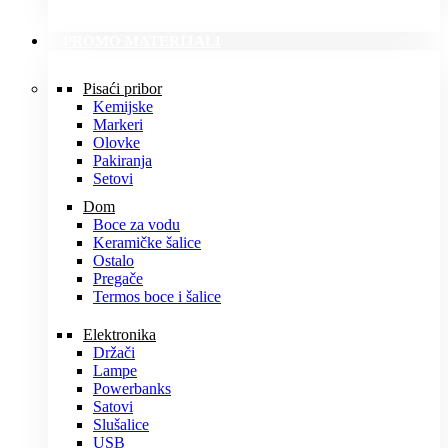
PROMO MATERIJALI
Pisaći pribor
Kemijske
Markeri
Olovke
Pakiranja
Setovi
Dom
Boce za vodu
Keramičke šalice
Ostalo
Pregače
Termos boce i šalice
Elektronika
Držači
Lampe
Powerbanks
Satovi
Slušalice
USB