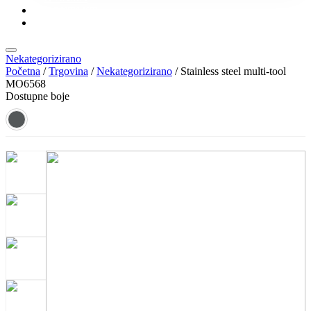
KONTAKT
KATALOZI
Nekategorizirano
Početna
/
Trgovina
/
Nekategorizirano
/ Stainless steel multi-tool
MO6568
Dostupne boje