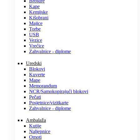
Brošure
Kape
Kemijske
Kišobrani
Majice
Torbe
USB
Vezice
Vrećice
Zahvalnice - diplome
Uredski
Blokovi
Kuverte
Mape
Memorandum
NCR/Samokopirajući blokovi
Pečati
Posjetnice/vizitkarte
Zahvalnice - diplome
Ambalaža
Kutije
Naljepnice
Omoti