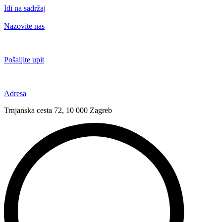
Idi na sadržaj
Nazovite nas
+385 91 6673 789
Pošaljite upit
novival@novival.hr
Adresa
Trnjanska cesta 72, 10 000 Zagreb