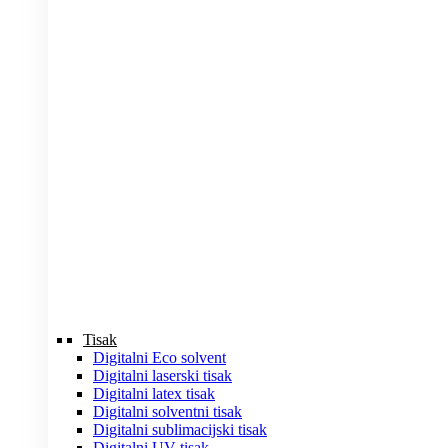
Tisak
Digitalni Eco solvent
Digitalni laserski tisak
Digitalni latex tisak
Digitalni solventni tisak
Digitalni sublimacijski tisak
Digitalni UV tisak