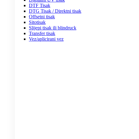
DTF Tisak
DTG Tisak / Direktni tisak
Offsetni tisak
Sitotisak
Slijepi tisak ili blindruck
Transfer tisak
Vez/aplicirani vez