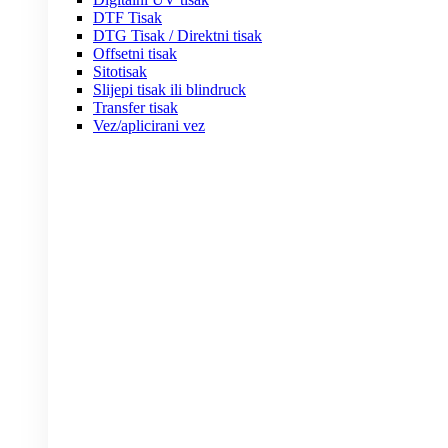
DTF Tisak
DTG Tisak / Direktni tisak
Offsetni tisak
Sitotisak
Slijepi tisak ili blindruck
Transfer tisak
Vez/aplicirani vez