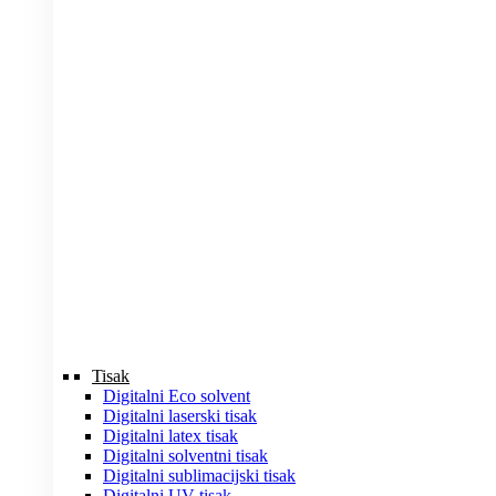
Tisak
Digitalni Eco solvent
Digitalni laserski tisak
Digitalni latex tisak
Digitalni solventni tisak
Digitalni sublimacijski tisak
Digitalni UV tisak