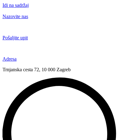
Idi na sadržaj
Nazovite nas
+385 91 6673 789
Pošaljite upit
novival@novival.hr
Adresa
Trnjanska cesta 72, 10 000 Zagreb