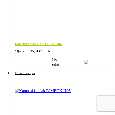
Kartonski stalak MALFINI H04
+ pdv
Cijena: od
35,04
€
Lista
želja
Promo materijali