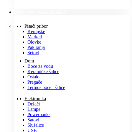
PROMO MATERIJALI
Pisaći pribor
Kemijske
Markeri
Olovke
Pakiranja
Setovi
Dom
Boce za vodu
Keramičke šalice
Ostalo
Pregače
Termos boce i šalice
Elektronika
Držači
Lampe
Powerbanks
Satovi
Slušalice
USB