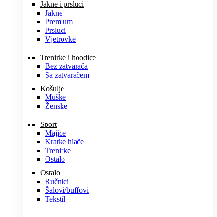
Jakne i prsluci
Jakne
Premium
Prsluci
Vjetrovke
Trenirke i hoodice
Bez zatvarača
Sa zatvaračem
Košulje
Muške
Ženske
Sport
Majice
Kratke hlače
Trenirke
Ostalo
Ostalo
Ručnici
Šalovi/buffovi
Tekstil