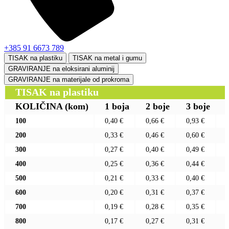
+385 91 6673 789
TISAK na plastiku
TISAK na metal i gumu
GRAVIRANJE na eloksirani aluminij
GRAVIRANJE na materijale od prokroma
TISAK na plastiku
KOLIČINA
(kom)
1 boja
2 boje
3 boje
100
0,40 €
0,66 €
0,93 €
200
0,33 €
0,46 €
0,60 €
300
0,27 €
0,40 €
0,49 €
400
0,25 €
0,36 €
0,44 €
500
0,21 €
0,33 €
0,40 €
600
0,20 €
0,31 €
0,37 €
700
0,19 €
0,28 €
0,35 €
800
0,17 €
0,27 €
0,31 €