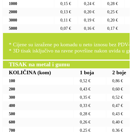
1000
0,15 €
0,24 €
0,28 €
2000
0,13 €
0,20 €
0,25 €
3000
0,11 €
0,19 €
0,20 €
5000
0,07 €
0,16 €
0,17 €
* Cijene su izražene po komadu u neto iznosu bez PDV-a
* 3D tisak isključivo na ravne površine nakon uvida u gr
TISAK na metal i gumu
KOLIČINA
(kom)
1 boja
2 boje
100
0,52 €
0,86 €
200
0,43 €
0,60 €
300
0,35 €
0,52 €
400
0,33 €
0,47 €
500
0,28 €
0,43 €
600
0,26 €
0,40 €
700
0,25 €
0,36 €