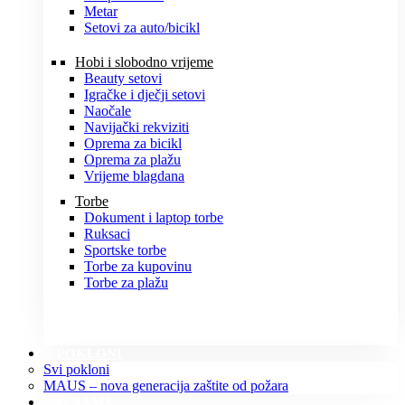
Metar
Setovi za auto/bicikl
Hobi i slobodno vrijeme
Beauty setovi
Igračke i dječji setovi
Naočale
Navijački rekviziti
Oprema za bicikl
Oprema za plažu
Vrijeme blagdana
Torbe
Dokument i laptop torbe
Ruksaci
Sportske torbe
Torbe za kupovinu
Torbe za plažu
POKLONI
Svi pokloni
MAUS – nova generacija zaštite od požara
O NAMA