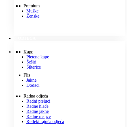
Premium
Muške
Ženske
ODJEĆA
Kape
Pletene kape
Šeširi
Šilterice
Flis
Jakne
Dodaci
Radna odjeća
Radni prsluci
Radne hlače
Radne jakne
Radne majice
Reflektirajuća odjeća