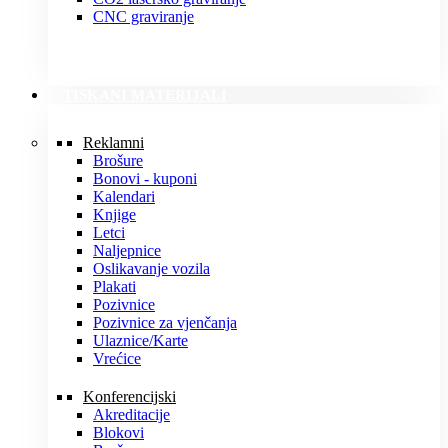
CNC graviranje
TISKANI MATERIJALI
Reklamni
Brošure
Bonovi - kuponi
Kalendari
Knjige
Letci
Naljepnice
Oslikavanje vozila
Plakati
Pozivnice
Pozivnice za vjenčanja
Ulaznice/Karte
Vrećice
Konferencijski
Akreditacije
Blokovi