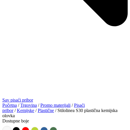
Sav pisaći pribor
Početna
/
Trgovina
/
Promo materijali
/
Pisaći
pribor
/
Kemijske
/
Plastične
/ Stilolinea S30 plastična kemijska
olovka
Dostupne boje