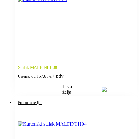
Stalak MALFINI H00
+ pdv
Cijena: od
157,61
€
Lista
želja
Promo materijali