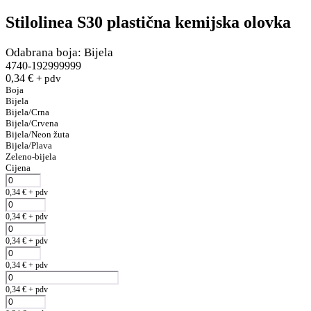
Stilolinea S30 plastična kemijska olovka
Odabrana boja: Bijela
4740-192999999
0,34
€
+ pdv
Boja
Bijela
Bijela/Crna
Bijela/Crvena
Bijela/Neon žuta
Bijela/Plava
Zeleno‑bijela
Cijena
0,34
€
+ pdv
0,34
€
+ pdv
0,34
€
+ pdv
0,34
€
+ pdv
0,34
€
+ pdv