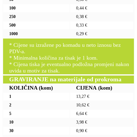
100
0,44 €
250
0,38 €
500
0,33 €
1000
0,29 €
* Cijene su izražene po komadu u neto iznosu bez
PDV-a.
* Minimalna količina za tisak je 1 kom.
* Cijena tiska je eventualno podložna promjeni nakon
uvida u motiv za tisak.
GRAVIRANJE na materijale od prokroma
KOLIČINA
(kom)
CIJENA
(kom)
1
13,27 €
2
10,62 €
5
6,64 €
10
3,98 €
30
0,90 €