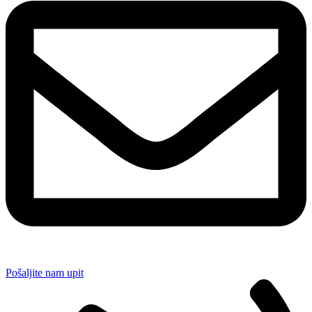
Pošaljite nam upit