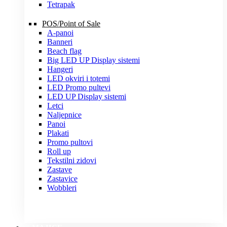
Tetrapak
POS/Point of Sale
A-panoi
Banneri
Beach flag
Big LED UP Display sistemi
Hangeri
LED okviri i totemi
LED Promo pultevi
LED UP Display sistemi
Letci
Naljepnice
Panoi
Plakati
Promo pultovi
Roll up
Tekstilni zidovi
Zastave
Zastavice
Wobbleri