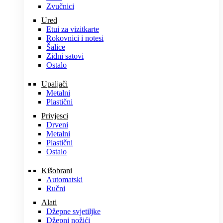
Zvučnici
Ured
Etui za vizitkarte
Rokovnici i notesi
Šalice
Zidni satovi
Ostalo
Upaljači
Metalni
Plastični
Privjesci
Drveni
Metalni
Plastični
Ostalo
Kišobrani
Automatski
Ručni
Alati
Džepne svjetiljke
Džepni nožići