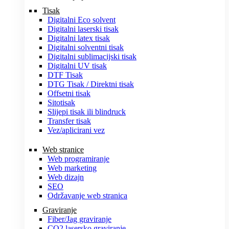
Tisak
Digitalni Eco solvent
Digitalni laserski tisak
Digitalni latex tisak
Digitalni solventni tisak
Digitalni sublimacijski tisak
Digitalni UV tisak
DTF Tisak
DTG Tisak / Direktni tisak
Offsetni tisak
Sitotisak
Slijepi tisak ili blindruck
Transfer tisak
Vez/aplicirani vez
Web stranice
Web programiranje
Web marketing
Web dizajn
SEO
Održavanje web stranica
Graviranje
Fiber/Jag graviranje
CO2 lasersko graviranje