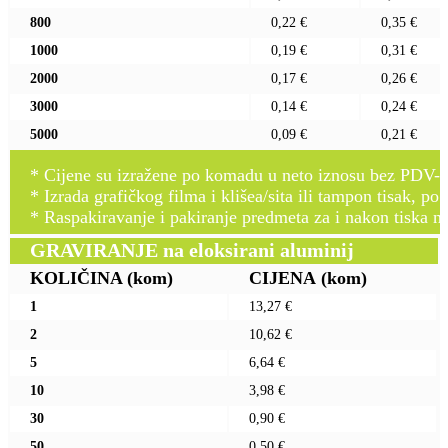
800
0,22 €
0,35 €
1000
0,19 €
0,31 €
2000
0,17 €
0,26 €
3000
0,14 €
0,24 €
5000
0,09 €
0,21 €
* Cijene su izražene po komadu u neto iznosu bez PDV-a
* Izrada grafičkog filma i klišea/sita ili tampon tisak, po 
* Raspakiravanje i pakiranje predmeta za i nakon tiska n
GRAVIRANJE na eloksirani aluminij
KOLIČINA
(kom)
CIJENA
(kom)
1
13,27 €
2
10,62 €
5
6,64 €
10
3,98 €
30
0,90 €
50
0,50 €