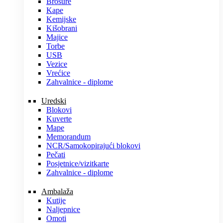
Brošure
Kape
Kemijske
Kišobrani
Majice
Torbe
USB
Vezice
Vrećice
Zahvalnice - diplome
Uredski
Blokovi
Kuverte
Mape
Memorandum
NCR/Samokopirajući blokovi
Pečati
Posjetnice/vizitkarte
Zahvalnice - diplome
Ambalaža
Kutije
Naljepnice
Omoti