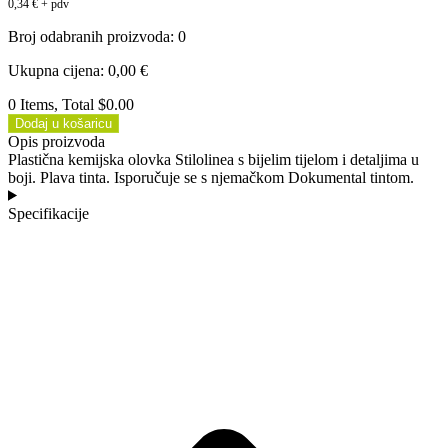
0,34
€
+ pdv
Broj odabranih proizvoda
:
0
Ukupna cijena
:
0,00
€
0 Items, Total $0.00
Dodaj u košaricu
Opis proizvoda
Plastična kemijska olovka Stilolinea s bijelim tijelom i detaljima u
boji. Plava tinta. Isporučuje se s njemačkom Dokumental tintom.
Specifikacije