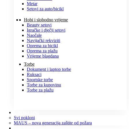
Metar
Setovi za auto/bicikl
Hobi i slobodno vrijeme
Beauty setovi
Igračke i dječji setovi
Naočale
Navijački rekviziti
Oprema za bicikl
Oprema za plažu
Vrijeme blagdana
Torbe
Dokument i laptop torbe
Ruksaci
Sportske torbe
Torbe za kupovinu
Torbe za plažu
POKLONI
Svi pokloni
MAUS – nova generacija zaštite od požara
O NAMA