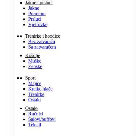
Jakne i prsluci
Jakne
Premium
Prsluci
Vjetrovke
Trenirke i hoodice
Bez zatvarača
Sa zatvaračem
Košulje
Muške
Ženske
Sport
Majice
Kratke hlače
Trenirke
Ostalo
Ostalo
Ručnici
Šalovi/buffovi
Tekstil