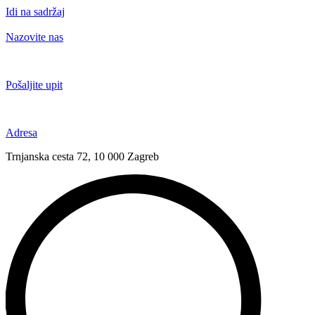
Idi na sadržaj
Nazovite nas
+385 91 6673 789
Pošaljite upit
novival@novival.hr
Adresa
Trnjanska cesta 72, 10 000 Zagreb