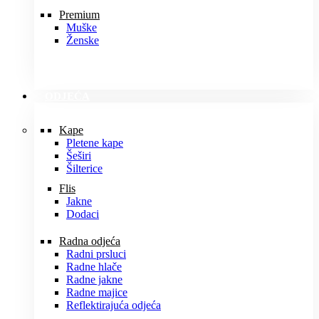
Premium
Muške
Ženske
ODJEĆA
Kape
Pletene kape
Šeširi
Šilterice
Flis
Jakne
Dodaci
Radna odjeća
Radni prsluci
Radne hlače
Radne jakne
Radne majice
Reflektirajuća odjeća