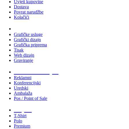
Uvjeti kupovine
Dostava
Povrat narudžbe
Kolačići
Usluge
Grafičke usluge
Grafički dizajn
Grafička priprema
Tisak
Web dizajn
Graviranje
Tiskani materijali
Reklamni
Konferencijski
Uredski
Ambalaža
Pos / Point of Sale
Majice
T-Shirt
Polo
Premium