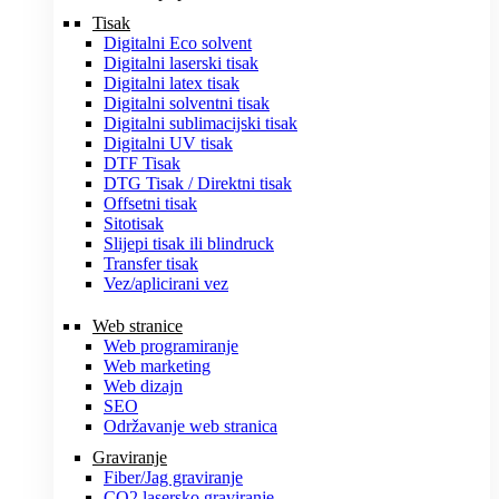
Tisak
Digitalni Eco solvent
Digitalni laserski tisak
Digitalni latex tisak
Digitalni solventni tisak
Digitalni sublimacijski tisak
Digitalni UV tisak
DTF Tisak
DTG Tisak / Direktni tisak
Offsetni tisak
Sitotisak
Slijepi tisak ili blindruck
Transfer tisak
Vez/aplicirani vez
Web stranice
Web programiranje
Web marketing
Web dizajn
SEO
Održavanje web stranica
Graviranje
Fiber/Jag graviranje
CO2 lasersko graviranje