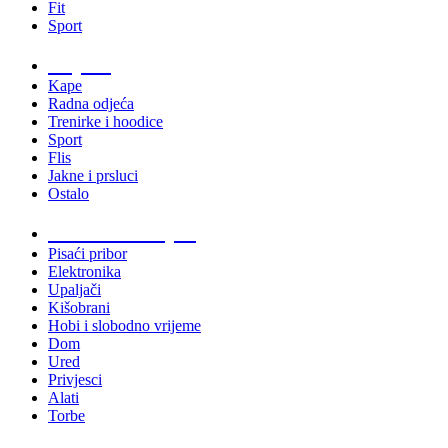
Fit
Sport
Odjeća
Kape
Radna odjeća
Trenirke i hoodice
Sport
Flis
Jakne i prsluci
Ostalo
Promo materijali
Pisaći pribor
Elektronika
Upaljači
Kišobrani
Hobi i slobodno vrijeme
Dom
Ured
Privjesci
Alati
Torbe