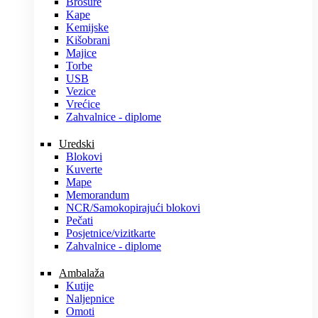
Brošure
Kape
Kemijske
Kišobrani
Majice
Torbe
USB
Vezice
Vrećice
Zahvalnice - diplome
Uredski
Blokovi
Kuverte
Mape
Memorandum
NCR/Samokopirajući blokovi
Pečati
Posjetnice/vizitkarte
Zahvalnice - diplome
Ambalaža
Kutije
Naljepnice
Omoti