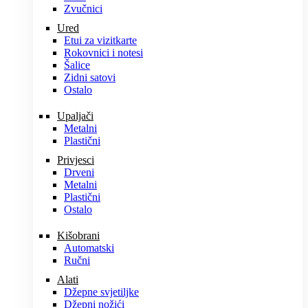
Zvučnici
Ured
Etui za vizitkarte
Rokovnici i notesi
Šalice
Zidni satovi
Ostalo
Upaljači
Metalni
Plastični
Privjesci
Drveni
Metalni
Plastični
Ostalo
Kišobrani
Automatski
Ručni
Alati
Džepne svjetiljke
Džepni nožići