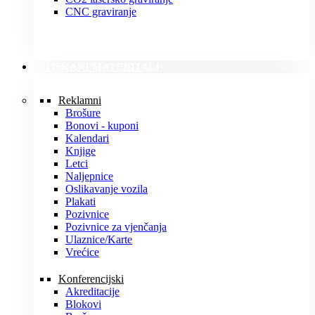
CNC graviranje
TISKANI MATERIJALI
Reklamni
Brošure
Bonovi - kuponi
Kalendari
Knjige
Letci
Naljepnice
Oslikavanje vozila
Plakati
Pozivnice
Pozivnice za vjenčanja
Ulaznice/Karte
Vrećice
Konferencijski
Akreditacije
Blokovi