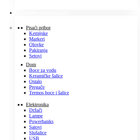
PROMO MATERIJALI
Pisaći pribor
Kemijske
Markeri
Olovke
Pakiranja
Setovi
Dom
Boce za vodu
Keramičke šalice
Ostalo
Pregače
Termos boce i šalice
Elektronika
Držači
Lampe
Powerbanks
Satovi
Slušalice
USB