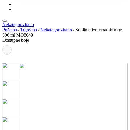
KONTAKT
KATALOZI
Nekategorizirano
Početna
/
Trgovina
/
Nekategorizirano
/ Sublimation ceramic mug
300 ml MO8040
Dostupne boje