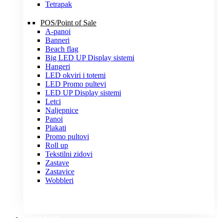
Tetrapak
POS/Point of Sale
A-panoi
Banneri
Beach flag
Big LED UP Display sistemi
Hangeri
LED okviri i totemi
LED Promo pultevi
LED UP Display sistemi
Letci
Naljepnice
Panoi
Plakati
Promo pultovi
Roll up
Tekstilni zidovi
Zastave
Zastavice
Wobbleri