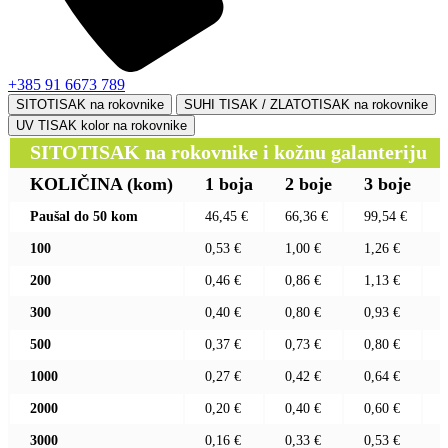
+385 91 6673 789
SITOTISAK na rokovnike
SUHI TISAK / ZLATOTISAK na rokovnike
UV TISAK kolor na rokovnike
SITOTISAK na rokovnike i kožnu galanteriju
KOLIČINA
(kom)
1 boja
2 boje
3 boje
Paušal do 50 kom
46,45 €
66,36 €
99,54 €
100
0,53 €
1,00 €
1,26 €
200
0,46 €
0,86 €
1,13 €
300
0,40 €
0,80 €
0,93 €
500
0,37 €
0,73 €
0,80 €
1000
0,27 €
0,42 €
0,64 €
2000
0,20 €
0,40 €
0,60 €
3000
0,16 €
0,33 €
0,53 €