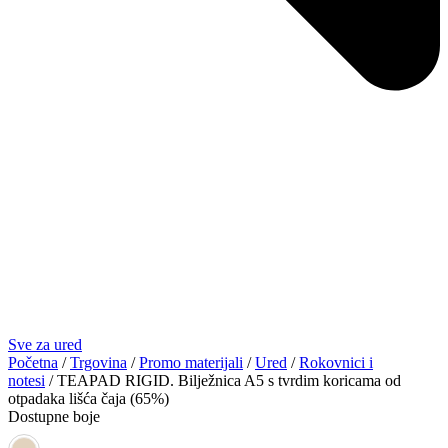
Sve za ured
Početna
/
Trgovina
/
Promo materijali
/
Ured
/
Rokovnici i
notesi
/ TEAPAD RIGID. Bilježnica A5 s tvrdim koricama od
otpadaka lišća čaja (65%)
Dostupne boje