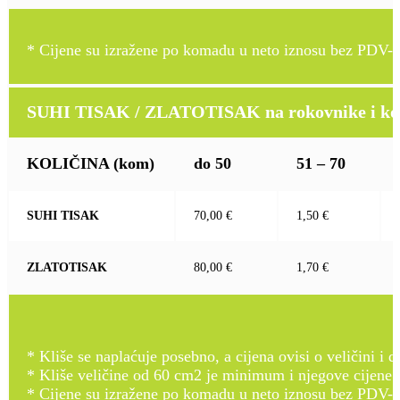
* Cijene su izražene po komadu u neto iznosu bez PDV-a
SUHI TISAK / ZLATOTISAK na rokovnike i kož
KOLIČINA
(kom)
do 50
51 – 70
SUHI TISAK
70,00 €
1,50 €
ZLATOTISAK
80,00 €
1,70 €
* Kliše se naplaćuje posebno, a cijena ovisi o veličini i d
* Kliše veličine od 60 cm2 je minimum i njegove cijene
* Cijene su izražene po komadu u neto iznosu bez PDV-a