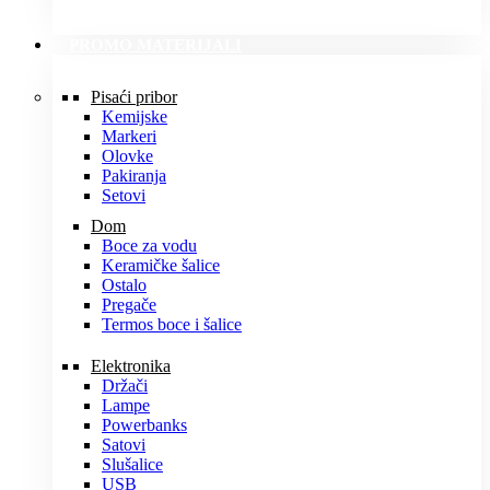
PROMO MATERIJALI
Pisaći pribor
Kemijske
Markeri
Olovke
Pakiranja
Setovi
Dom
Boce za vodu
Keramičke šalice
Ostalo
Pregače
Termos boce i šalice
Elektronika
Držači
Lampe
Powerbanks
Satovi
Slušalice
USB