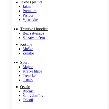
Jakne i prsluci
Jakne
Premium
Prsluci
Vjetrovke
Trenirke i hoodice
Bez zatvarača
Sa zatvaračem
Košulje
Muške
Ženske
Sport
Majice
Kratke hlače
Trenirke
Ostalo
Ostalo
Ručnici
Šalovi/buffovi
Tekstil