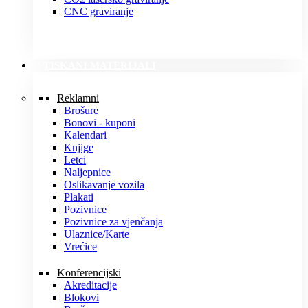
CNC graviranje
TISKANI MATERIJALI
Reklamni
Brošure
Bonovi - kuponi
Kalendari
Knjige
Letci
Naljepnice
Oslikavanje vozila
Plakati
Pozivnice
Pozivnice za vjenčanja
Ulaznice/Karte
Vrećice
Konferencijski
Akreditacije
Blokovi