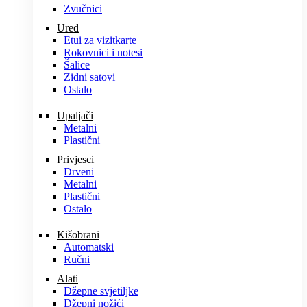
Zvučnici
Ured
Etui za vizitkarte
Rokovnici i notesi
Šalice
Zidni satovi
Ostalo
Upaljači
Metalni
Plastični
Privjesci
Drveni
Metalni
Plastični
Ostalo
Kišobrani
Automatski
Ručni
Alati
Džepne svjetiljke
Džepni nožići