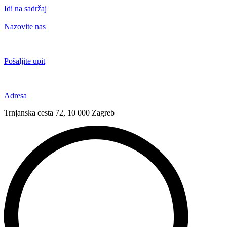
Idi na sadržaj
Nazovite nas
+385 91 6673 789
Pošaljite upit
novival@novival.hr
Adresa
Trnjanska cesta 72, 10 000 Zagreb