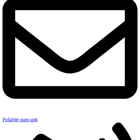
Pošaljite nam upit