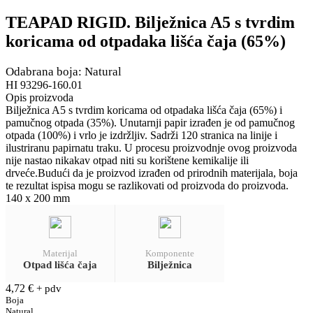
TEAPAD RIGID. Bilježnica A5 s tvrdim
koricama od otpadaka lišća čaja (65%)
Odabrana boja: Natural
HI 93296-160.01
Opis proizvoda
Bilježnica A5 s tvrdim koricama od otpadaka lišća čaja (65%) i
pamučnog otpada (35%). Unutarnji papir izrađen je od pamučnog
otpada (100%) i vrlo je izdržljiv. Sadrži 120 stranica na linije i
ilustriranu papirnatu traku. U procesu proizvodnje ovog proizvoda
nije nastao nikakav otpad niti su korištene kemikalije ili
drveće.Budući da je proizvod izrađen od prirodnih materijala, boja
te rezultat ispisa mogu se razlikovati od proizvoda do proizvoda.
140 x 200 mm
Materijal
Komponente
Otpad lišća čaja
Bilježnica
4,72
€
+ pdv
Boja
Natural