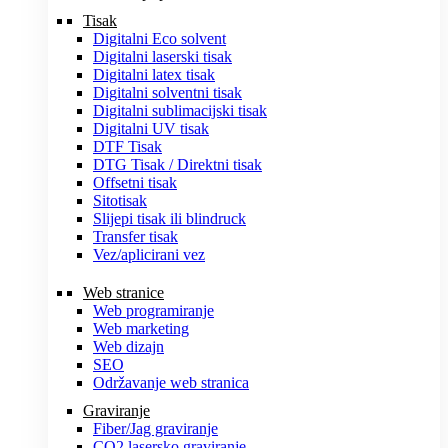
Tisak
Digitalni Eco solvent
Digitalni laserski tisak
Digitalni latex tisak
Digitalni solventni tisak
Digitalni sublimacijski tisak
Digitalni UV tisak
DTF Tisak
DTG Tisak / Direktni tisak
Offsetni tisak
Sitotisak
Slijepi tisak ili blindruck
Transfer tisak
Vez/aplicirani vez
Web stranice
Web programiranje
Web marketing
Web dizajn
SEO
Održavanje web stranica
Graviranje
Fiber/Jag graviranje
CO2 lasersko graviranje