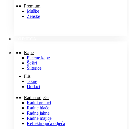
Premium
Muške
Ženske
ODJEĆA
Kape
Pletene kape
Šeširi
Šilterice
Flis
Jakne
Dodaci
Radna odjeća
Radni prsluci
Radne hlače
Radne jakne
Radne majice
Reflektirajuća odjeća