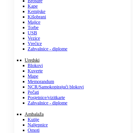
Brošure
Kape
Kemijske
Kišobrani
Majice
Torbe
USB
Vezice
Vrećice
Zahvalnice - diplome
Uredski
Blokovi
Kuverte
Mape
Memorandum
NCR/Samokopirajući blokovi
Pečati
Posjetnice/vizitkarte
Zahvalnice - diplome
Ambalaža
Kutije
Naljepnice
Omoti