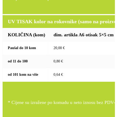
UV TISAK kolor na rokovnike (samo na proizvod
KOLIČINA
(kom)
dim. artikla A6 otisak 5×5 cm
Paušal do 10 kom
20,00 €
od 11 do 100
0,80 €
od 101 kom na više
0,64 €
* Cijene su izražene po komadu u neto iznosu bez PDV-a