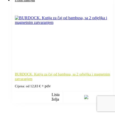
Promo materijali
BURDOCK. Kutija za čaj od bambusa, sa 2 odjeljka i magnetnim
zatvaranjem
+ pdv
Cijena: od
12,83
€
Lista
želja