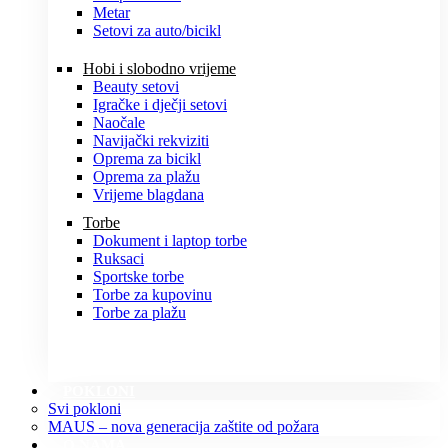
Metar
Setovi za auto/bicikl
Hobi i slobodno vrijeme
Beauty setovi
Igračke i dječji setovi
Naočale
Navijački rekviziti
Oprema za bicikl
Oprema za plažu
Vrijeme blagdana
Torbe
Dokument i laptop torbe
Ruksaci
Sportske torbe
Torbe za kupovinu
Torbe za plažu
POKLONI
Svi pokloni
MAUS – nova generacija zaštite od požara
O NAMA