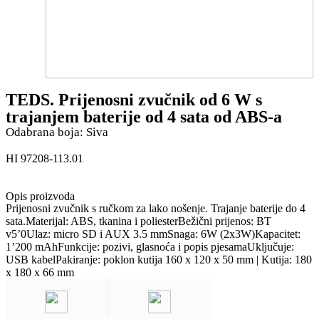
TEDS. Prijenosni zvučnik od 6 W s
trajanjem baterije od 4 sata od ABS-a
Odabrana boja: Siva
HI 97208-113.01
Opis proizvoda
Prijenosni zvučnik s ručkom za lako nošenje. Trajanje baterije do 4
sata.Materijal: ABS, tkanina i poliesterBežični prijenos: BT
v5’0Ulaz: micro SD i AUX 3.5 mmSnaga: 6W (2x3W)Kapacitet:
1’200 mAhFunkcije: pozivi, glasnoća i popis pjesamaUključuje:
USB kabelPakiranje: poklon kutija 160 x 120 x 50 mm | Kutija: 180
x 180 x 66 mm