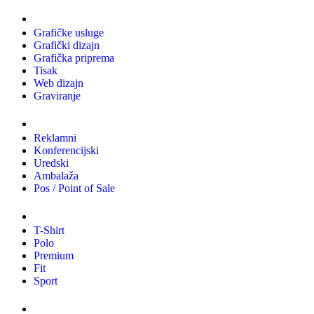
Usluge
Grafičke usluge
Grafički dizajn
Grafička priprema
Tisak
Web dizajn
Graviranje
Tiskani materijali
Reklamni
Konferencijski
Uredski
Ambalaža
Pos / Point of Sale
Majice
T-Shirt
Polo
Premium
Fit
Sport
Odjeća