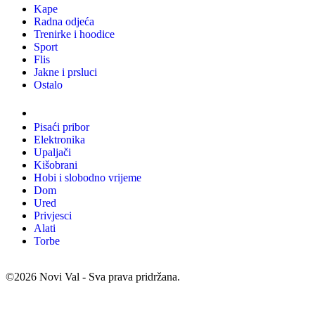
Kape
Radna odjeća
Trenirke i hoodice
Sport
Flis
Jakne i prsluci
Ostalo
Promo materijali
Pisaći pribor
Elektronika
Upaljači
Kišobrani
Hobi i slobodno vrijeme
Dom
Ured
Privjesci
Alati
Torbe
©2026 Novi Val - Sva prava pridržana.