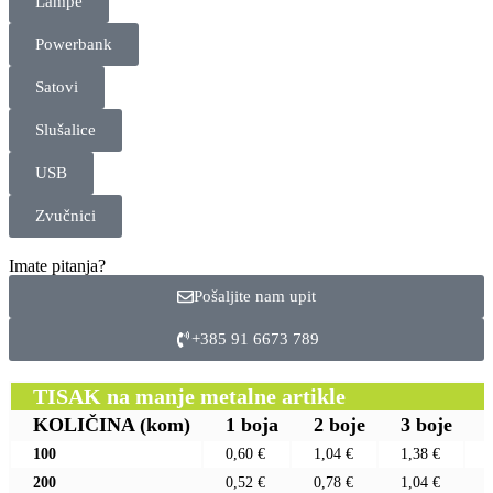
Lampe
Powerbank
Satovi
Slušalice
USB
Zvučnici
Imate pitanja?
Pošaljite nam upit
+385 91 6673 789
TISAK na manje metalne artikle
KOLIČINA
(kom)
1 boja
2 boje
3 boje
100
0,60 €
1,04 €
1,38 €
200
0,52 €
0,78 €
1,04 €