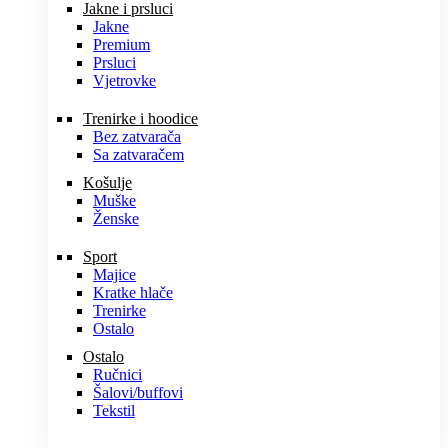
Jakne i prsluci
Jakne
Premium
Prsluci
Vjetrovke
Trenirke i hoodice
Bez zatvarača
Sa zatvaračem
Košulje
Muške
Ženske
Sport
Majice
Kratke hlače
Trenirke
Ostalo
Ostalo
Ručnici
Šalovi/buffovi
Tekstil