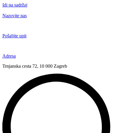
Idi na sadržaj
Nazovite nas
+385 91 6673 789
Pošaljite upit
novival@novival.hr
Adresa
Trnjanska cesta 72, 10 000 Zagreb