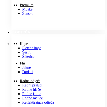
Premium
Muške
Ženske
ODJEĆA
Kape
Pletene kape
Šeširi
Šilterice
Flis
Jakne
Dodaci
Radna odjeća
Radni prsluci
Radne hlače
Radne jakne
Radne majice
Reflektirajuća odjeća