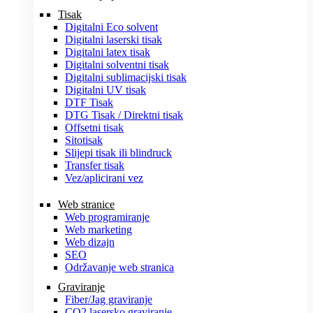
Tisak
Digitalni Eco solvent
Digitalni laserski tisak
Digitalni latex tisak
Digitalni solventni tisak
Digitalni sublimacijski tisak
Digitalni UV tisak
DTF Tisak
DTG Tisak / Direktni tisak
Offsetni tisak
Sitotisak
Slijepi tisak ili blindruck
Transfer tisak
Vez/aplicirani vez
Web stranice
Web programiranje
Web marketing
Web dizajn
SEO
Održavanje web stranica
Graviranje
Fiber/Jag graviranje
CO2 lasersko graviranje