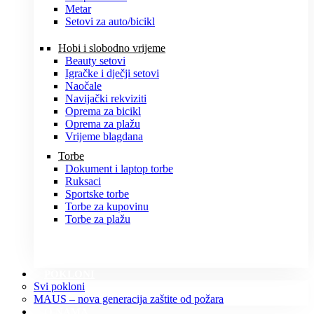
Metar
Setovi za auto/bicikl
Hobi i slobodno vrijeme
Beauty setovi
Igračke i dječji setovi
Naočale
Navijački rekviziti
Oprema za bicikl
Oprema za plažu
Vrijeme blagdana
Torbe
Dokument i laptop torbe
Ruksaci
Sportske torbe
Torbe za kupovinu
Torbe za plažu
POKLONI
Svi pokloni
MAUS – nova generacija zaštite od požara
O NAMA