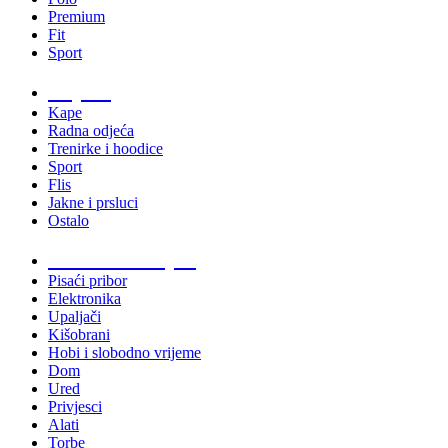
Premium
Fit
Sport
Odjeća
Kape
Radna odjeća
Trenirke i hoodice
Sport
Flis
Jakne i prsluci
Ostalo
Promo materijali
Pisaći pribor
Elektronika
Upaljači
Kišobrani
Hobi i slobodno vrijeme
Dom
Ured
Privjesci
Alati
Torbe