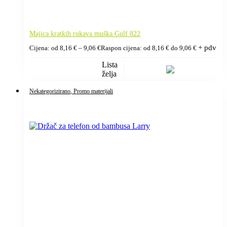
Majica kratkih rukava muška Gulf 822
+ pdv
Cijena: od
8,16
€
–
9,06
€
Raspon cijena: od 8,16 € do 9,06 €
Lista
želja
Nekategorizirano
, Promo materijali