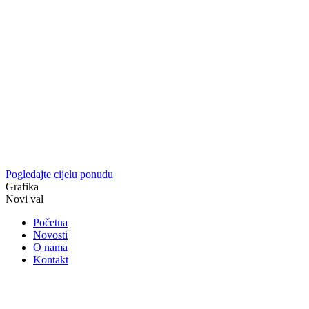
Pogledajte cijelu ponudu
Grafika
Novi val
Početna
Novosti
O nama
Kontakt