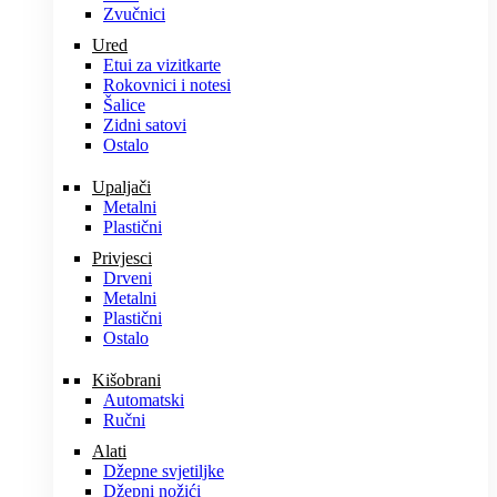
Zvučnici
Ured
Etui za vizitkarte
Rokovnici i notesi
Šalice
Zidni satovi
Ostalo
Upaljači
Metalni
Plastični
Privjesci
Drveni
Metalni
Plastični
Ostalo
Kišobrani
Automatski
Ručni
Alati
Džepne svjetiljke
Džepni nožići