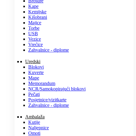
Brošure
Kape
Kemijske
Kišobrani
Majice
Torbe
USB
Vezice
Vrećice
Zahvalnice - diplome
Uredski
Blokovi
Kuverte
Mape
Memorandum
NCR/Samokopirajući blokovi
Pečati
Posjetnice/vizitkarte
Zahvalnice - diplome
Ambalaža
Kutije
Naljepnice
Omoti