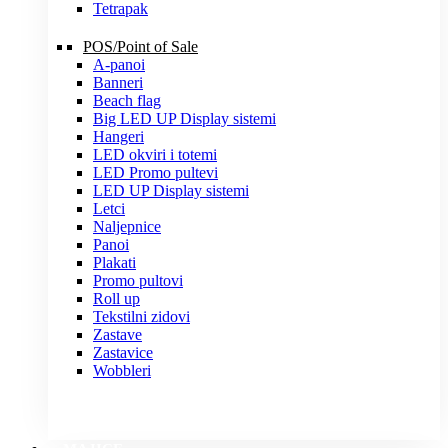
Tetrapak
POS/Point of Sale
A-panoi
Banneri
Beach flag
Big LED UP Display sistemi
Hangeri
LED okviri i totemi
LED Promo pultevi
LED UP Display sistemi
Letci
Naljepnice
Panoi
Plakati
Promo pultovi
Roll up
Tekstilni zidovi
Zastave
Zastavice
Wobbleri