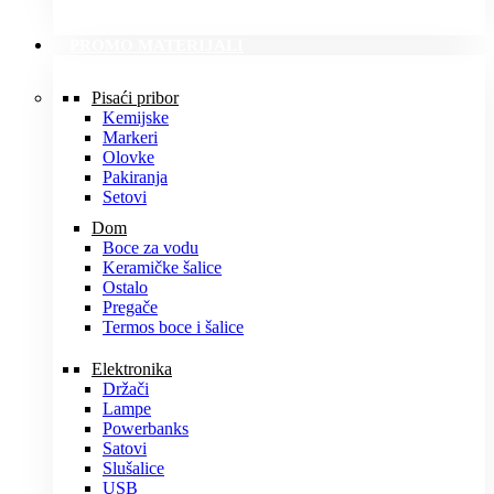
PROMO MATERIJALI
Pisaći pribor
Kemijske
Markeri
Olovke
Pakiranja
Setovi
Dom
Boce za vodu
Keramičke šalice
Ostalo
Pregače
Termos boce i šalice
Elektronika
Držači
Lampe
Powerbanks
Satovi
Slušalice
USB