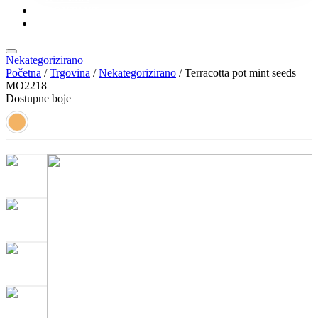
KONTAKT
KATALOZI
Nekategorizirano
Početna
/
Trgovina
/
Nekategorizirano
/ Terracotta pot mint seeds
MO2218
Dostupne boje