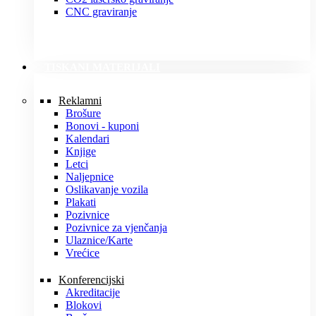
CNC graviranje
TISKANI MATERIJALI
Reklamni
Brošure
Bonovi - kuponi
Kalendari
Knjige
Letci
Naljepnice
Oslikavanje vozila
Plakati
Pozivnice
Pozivnice za vjenčanja
Ulaznice/Karte
Vrećice
Konferencijski
Akreditacije
Blokovi