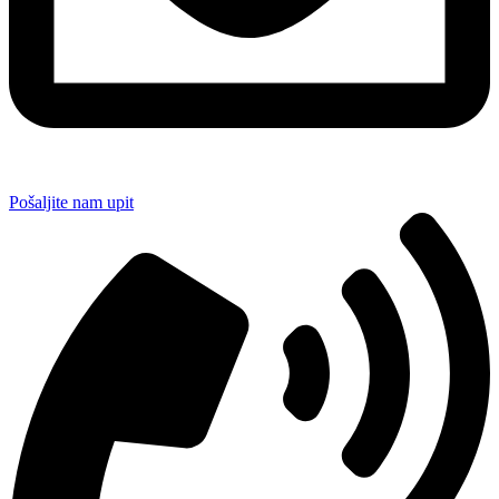
Pošaljite nam upit