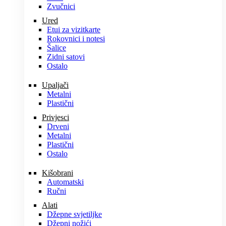
Zvučnici
Ured
Etui za vizitkarte
Rokovnici i notesi
Šalice
Zidni satovi
Ostalo
Upaljači
Metalni
Plastični
Privjesci
Drveni
Metalni
Plastični
Ostalo
Kišobrani
Automatski
Ručni
Alati
Džepne svjetiljke
Džepni nožići