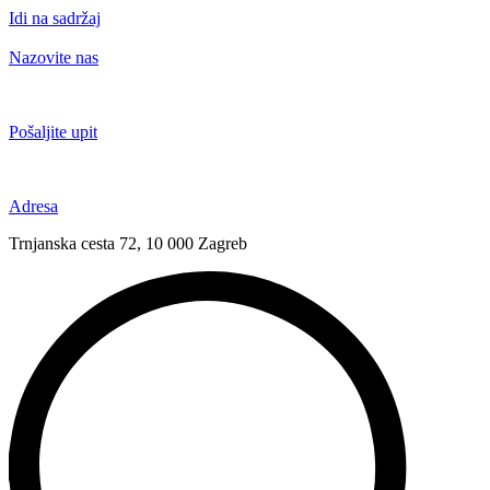
Idi na sadržaj
Nazovite nas
+385 91 6673 789
Pošaljite upit
novival@novival.hr
Adresa
Trnjanska cesta 72, 10 000 Zagreb