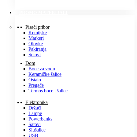
PROMO MATERIJALI
Pisaći pribor
Kemijske
Markeri
Olovke
Pakiranja
Setovi
Dom
Boce za vodu
Keramičke šalice
Ostalo
Pregače
Termos boce i šalice
Elektronika
Držači
Lampe
Powerbanks
Satovi
Slušalice
USB