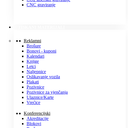
CNC graviranje
TISKANI MATERIJALI
Reklamni
Brošure
Bonovi - kuponi
Kalendari
Knjige
Letci
Naljepnice
Oslikavanje vozila
Plakati
Pozivnice
Pozivnice za vjenčanja
Ulaznice/Karte
Vrećice
Konferencijski
Akreditacije
Blokovi