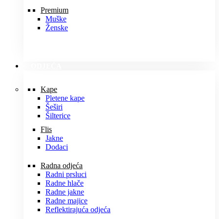
Premium
Muške
Ženske
ODJEĆA
Kape
Pletene kape
Šeširi
Šilterice
Flis
Jakne
Dodaci
Radna odjeća
Radni prsluci
Radne hlače
Radne jakne
Radne majice
Reflektirajuća odjeća