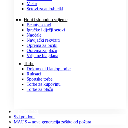
Metar
Setovi za auto/bicikl
Hobi i slobodno vrijeme
Beauty setovi
Igračke i dječji setovi
Naočale
Navijački rekviziti
Oprema za bicikl
Oprema za plažu
Vrijeme blagdana
Torbe
Dokument i laptop torbe
Ruksaci
Sportske torbe
Torbe za kupovinu
Torbe za plažu
POKLONI
Svi pokloni
MAUS – nova generacija zaštite od požara
O NAMA