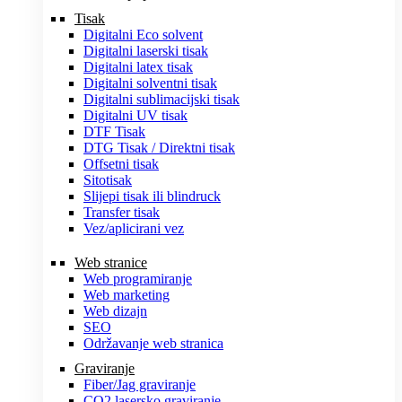
Tisak
Digitalni Eco solvent
Digitalni laserski tisak
Digitalni latex tisak
Digitalni solventni tisak
Digitalni sublimacijski tisak
Digitalni UV tisak
DTF Tisak
DTG Tisak / Direktni tisak
Offsetni tisak
Sitotisak
Slijepi tisak ili blindruck
Transfer tisak
Vez/aplicirani vez
Web stranice
Web programiranje
Web marketing
Web dizajn
SEO
Održavanje web stranica
Graviranje
Fiber/Jag graviranje
CO2 lasersko graviranje