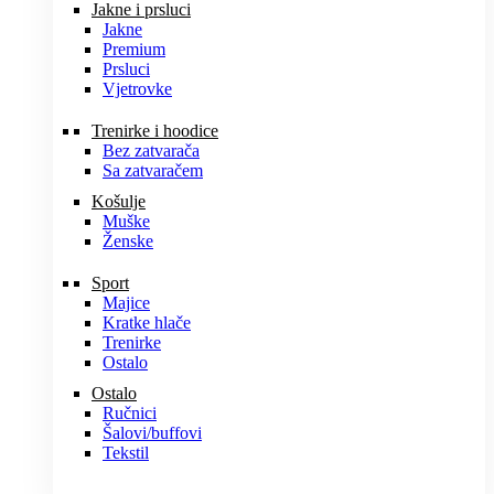
Jakne i prsluci
Jakne
Premium
Prsluci
Vjetrovke
Trenirke i hoodice
Bez zatvarača
Sa zatvaračem
Košulje
Muške
Ženske
Sport
Majice
Kratke hlače
Trenirke
Ostalo
Ostalo
Ručnici
Šalovi/buffovi
Tekstil