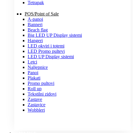
Tetrapak
POS/Point of Sale
A-panoi
Banneri
Beach flag
Big LED UP Display sistemi
Hangeri
LED okviri i totemi
LED Promo pultevi
LED UP Display sistemi
Letci
Naljepnice
Panoi
Plakati
Promo pultovi
Roll up
Tekstilni zidovi
Zastave
Zastavice
Wobbleri