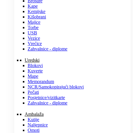
Brošure
Kape
Kemijske
Kišobrani
Majice
Torbe
USB
Vezice
Vrećice
Zahvalnice - diplome
Uredski
Blokovi
Kuverte
Mape
Memorandum
NCR/Samokopirajući blokovi
Pečati
Posjetnice/vizitkarte
Zahvalnice - diplome
Ambalaža
Kutije
Naljepnice
Omoti