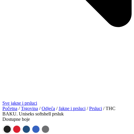
Sve jakne i prsluci
Početna
/
Trgovina
/
Odjeća
/
Jakne i prsluci
/
Prsluci
/ THC
BAKU. Uniseks softshell prsluk
Dostupne boje