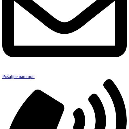
Pošaljite nam upit