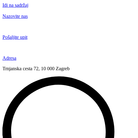
Idi na sadržaj
Nazovite nas
+385 91 6673 789
Pošaljite upit
novival@novival.hr
Adresa
Trnjanska cesta 72, 10 000 Zagreb