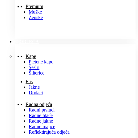
Premium
Muške
Ženske
ODJEĆA
Kape
Pletene kape
Šeširi
Šilterice
Flis
Jakne
Dodaci
Radna odjeća
Radni prsluci
Radne hlače
Radne jakne
Radne majice
Reflektirajuća odjeća