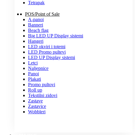
Tetrapak
POS/Point of Sale
A-panoi
Banneri
Beach flag
Big LED UP Display sistemi
Hangeri
LED okviri i totemi
LED Promo pultevi
LED UP Display sistemi
Letci
Naljepnice
Panoi
Plakati
Promo pultovi
Roll up
Tekstilni zidovi
Zastave
Zastavice
Wobbleri