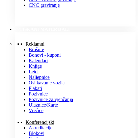
CNC graviranje
TISKANI MATERIJALI
Reklamni
Brošure
Bonovi - kuponi
Kalendari
Knjige
Letci
Naljepnice
Oslikavanje vozila
Plakati
Pozivnice
Pozivnice za vjenčanja
Ulaznice/Karte
Vrećice
Konferencijski
Akreditacije
Blokovi