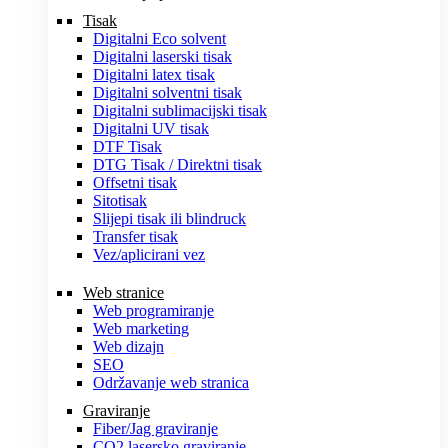
Tisak
Digitalni Eco solvent
Digitalni laserski tisak
Digitalni latex tisak
Digitalni solventni tisak
Digitalni sublimacijski tisak
Digitalni UV tisak
DTF Tisak
DTG Tisak / Direktni tisak
Offsetni tisak
Sitotisak
Slijepi tisak ili blindruck
Transfer tisak
Vez/aplicirani vez
Web stranice
Web programiranje
Web marketing
Web dizajn
SEO
Održavanje web stranica
Graviranje
Fiber/Jag graviranje
CO2 lasersko graviranje