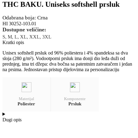
THC BAKU. Uniseks softshell prsluk
Odabrana boja: Crna
HI 30252-103.01
Dostupne veličine:
S, M, L, XL, XXL, 3XL
Kratki opis
Unisex softshell prsluk od 96% poliestera i 4% spandeksa sa dva
sloja (280 g/m²). Vodootporni prsluk ima donji dio leđa duži od
prednjeg, ima tri džepa: dva bočna sa patentnim zatvaračem i jedan
na prsima. Jednostavan pristup dijelovima za personalizaciju
Materijal
Komponente
Poliester
Prsluk
Dugi opis