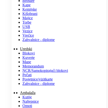
Brošure
Kape
Kemijske
Kišobrani
Majice
Torbe
USB
Vezice
Vrećice
Zahvalnice - diplome
Uredski
Blokovi
Kuverte
Mape
Memorandum
NCR/Samokopirajući blokovi
Pečati
Posjetnice/vizitkarte
Zahvalnice - diplome
Ambalaža
Kutije
Naljepnice
Omoti