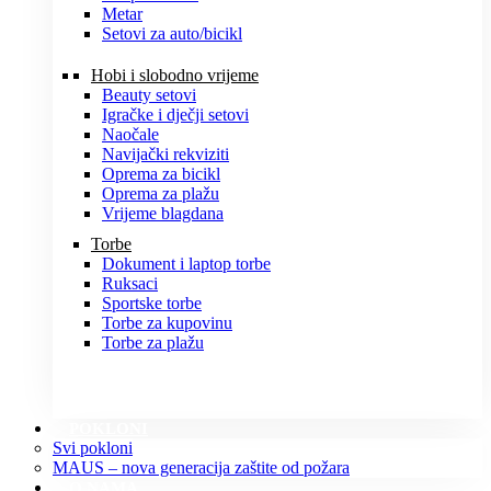
Metar
Setovi za auto/bicikl
Hobi i slobodno vrijeme
Beauty setovi
Igračke i dječji setovi
Naočale
Navijački rekviziti
Oprema za bicikl
Oprema za plažu
Vrijeme blagdana
Torbe
Dokument i laptop torbe
Ruksaci
Sportske torbe
Torbe za kupovinu
Torbe za plažu
POKLONI
Svi pokloni
MAUS – nova generacija zaštite od požara
O NAMA