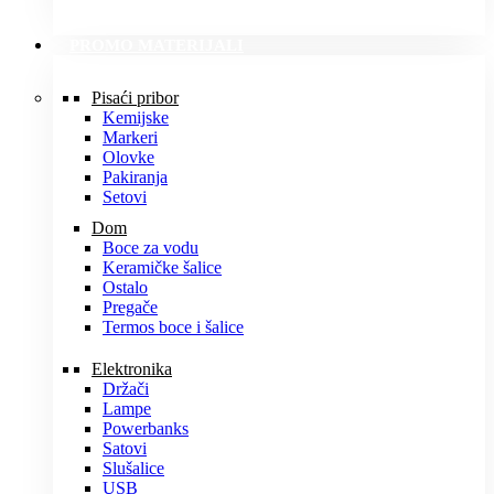
PROMO MATERIJALI
Pisaći pribor
Kemijske
Markeri
Olovke
Pakiranja
Setovi
Dom
Boce za vodu
Keramičke šalice
Ostalo
Pregače
Termos boce i šalice
Elektronika
Držači
Lampe
Powerbanks
Satovi
Slušalice
USB