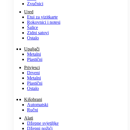
Zvučnici
Ured
Etui za vizitkarte
Rokovnici i notesi
Šalice
Zidni satovi
Ostalo
Upaljači
Metalni
Plastični
Privjesci
Drveni
Metalni
Plastični
Ostalo
Kišobrani
Automatski
Ručni
Alati
Džepne svjetiljke
Džepni nožići