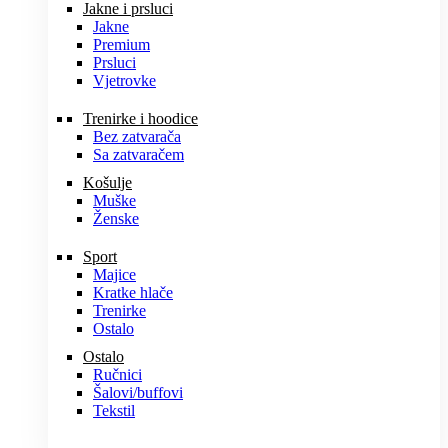
Jakne i prsluci
Jakne
Premium
Prsluci
Vjetrovke
Trenirke i hoodice
Bez zatvarača
Sa zatvaračem
Košulje
Muške
Ženske
Sport
Majice
Kratke hlače
Trenirke
Ostalo
Ostalo
Ručnici
Šalovi/buffovi
Tekstil