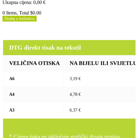
Ukupna cijena
:
0,00
€
0 Items, Total $0.00
Dodaj u košaricu
DTG direkt tisak na tekstil
DTG direkt tisak na tekstil
VELIČINA OTISKA
NA BIJELU ILI SVIJETLU (b
A6
3,19 €
A4
4,78 €
A3
6,37 €
* Cijena tiska ne uključuje grafički dizajn motiva.