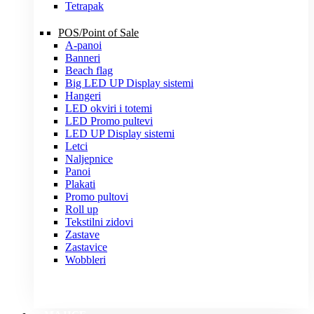
Tetrapak
POS/Point of Sale
A-panoi
Banneri
Beach flag
Big LED UP Display sistemi
Hangeri
LED okviri i totemi
LED Promo pultevi
LED UP Display sistemi
Letci
Naljepnice
Panoi
Plakati
Promo pultovi
Roll up
Tekstilni zidovi
Zastave
Zastavice
Wobbleri