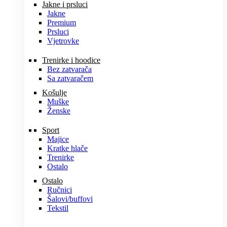
Jakne i prsluci
Jakne
Premium
Prsluci
Vjetrovke
Trenirke i hoodice
Bez zatvarača
Sa zatvaračem
Košulje
Muške
Ženske
Sport
Majice
Kratke hlače
Trenirke
Ostalo
Ostalo
Ručnici
Šalovi/buffovi
Tekstil