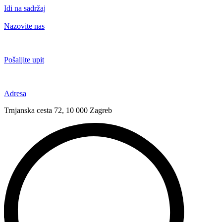
Idi na sadržaj
Nazovite nas
+385 91 6673 789
Pošaljite upit
novival@novival.hr
Adresa
Trnjanska cesta 72, 10 000 Zagreb