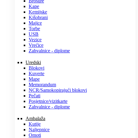
Brošure
Kape
Kemijske
Kišobrani
Majice
Torbe
USB
Vezice
Vrećice
Zahvalnice - diplome
Uredski
Blokovi
Kuverte
Mape
Memorandum
NCR/Samokopirajući blokovi
Pečati
Posjetnice/vizitkarte
Zahvalnice - diplome
Ambalaža
Kutije
Naljepnice
Omoti