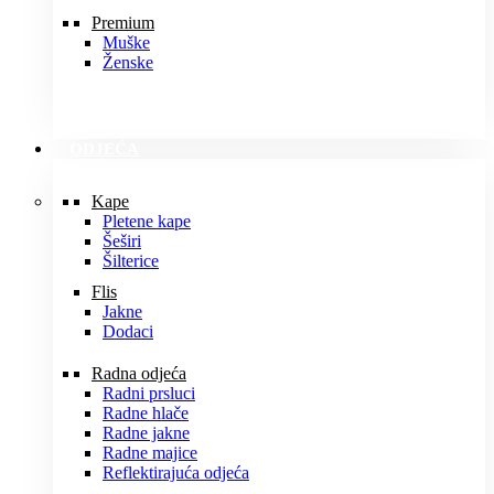
Premium
Muške
Ženske
ODJEĆA
Kape
Pletene kape
Šeširi
Šilterice
Flis
Jakne
Dodaci
Radna odjeća
Radni prsluci
Radne hlače
Radne jakne
Radne majice
Reflektirajuća odjeća