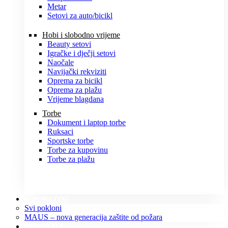
Metar
Setovi za auto/bicikl
Hobi i slobodno vrijeme
Beauty setovi
Igračke i dječji setovi
Naočale
Navijački rekviziti
Oprema za bicikl
Oprema za plažu
Vrijeme blagdana
Torbe
Dokument i laptop torbe
Ruksaci
Sportske torbe
Torbe za kupovinu
Torbe za plažu
POKLONI
Svi pokloni
MAUS – nova generacija zaštite od požara
O NAMA