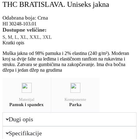
THC BRATISLAVA. Uniseks jakna
Odabrana boja: Crna
HI 30248-103.01
Dostupne veličine:
S, M, L, XL, XXL, 3XL
Kratki opis
Muška jakna od 98% pamuka i 2% elastina (240 g/m²). Moderan
kroj sa dvije falte na leđima i elastičnom ranflom na rukavima i
struku. Zatvara se gumbićima na zakopčavanje. Ima dva bočna
džepa i jedan džep na grudima
Materijal
Komponente
Pamuk i spandex
Parka
Dugi opis
Specifikacije