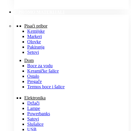
PROMO MATERIJALI
Pisaći pribor
Kemijske
Markeri
Olovke
Pakiranja
Setovi
Dom
Boce za vodu
Keramičke šalice
Ostalo
Pregače
Termos boce i šalice
Elektronika
Držači
Lampe
Powerbanks
Satovi
Slušalice
USB