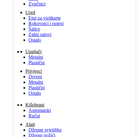
Zvučnici
Ured
Etui za vizitkarte
Rokovnici i notesi
Šalice
Zidni satovi
Ostalo
Upaljači
Metalni
Plastični
Privjesci
Drveni
Metalni
Plastični
Ostalo
Kišobrani
Automatski
Ručni
Alati
Džepne svjetiljke
Džepni nožići