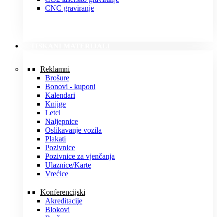
CNC graviranje
TISKANI MATERIJALI
Reklamni
Brošure
Bonovi - kuponi
Kalendari
Knjige
Letci
Naljepnice
Oslikavanje vozila
Plakati
Pozivnice
Pozivnice za vjenčanja
Ulaznice/Karte
Vrećice
Konferencijski
Akreditacije
Blokovi