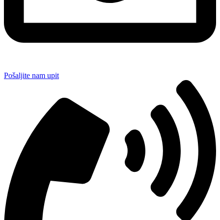
Pošaljite nam upit