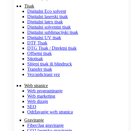
Tisak
Digitalni Eco solvent
Digitalni laserski tisak
Digitalni latex tisak
Digitalni solventni tisak
Digitalni sublimacijski tisak
Digitalni UV tisak
DTF Tisak
DTG Tisak / Direktni tisak
Offsetni tisak
Sitotisak
Slijepi tisak ili blindruck
Transfer tisak
Vez/aplicirani vez
Web stranice
Web programiranje
Web marketing
Web dizajn
SEO
Održavanje web stranica
Graviranje
Fiber/Jag graviranje
CO2 lasersko graviranje