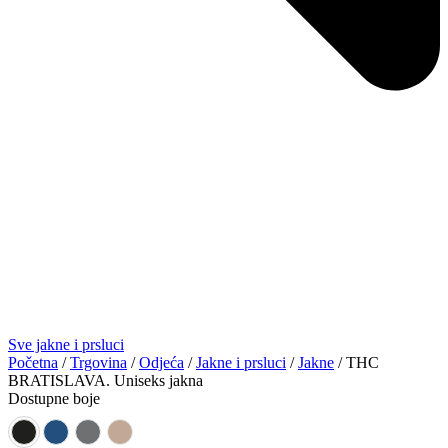
Sve jakne i prsluci
Početna
/
Trgovina
/
Odjeća
/
Jakne i prsluci
/
Jakne
/ THC
BRATISLAVA. Uniseks jakna
Dostupne boje