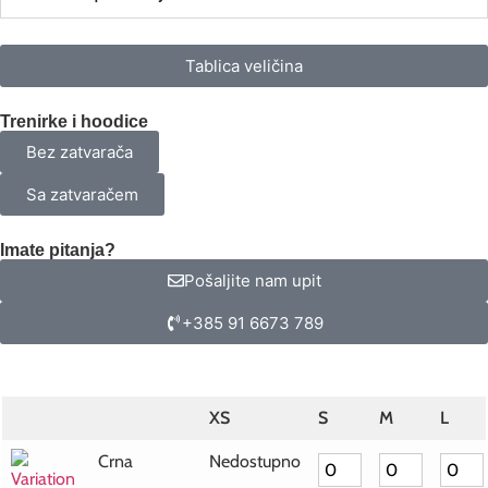
Tablica veličina
Trenirke i hoodice
Bez zatvarača
Sa zatvaračem
Imate pitanja?
Pošaljite nam upit
+385 91 6673 789
XS
S
M
L
Crna
Nedostupno