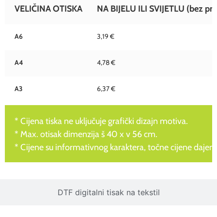
VELIČINA OTISKA
NA BIJELU ILI SVIJETLU (bez pre
A6
3,19 €
A4
4,78 €
A3
6,37 €
* Cijena tiska ne uključuje grafički dizajn motiva.
* Max. otisak dimenzija š 40 x v 56 cm.
* Cijene su informativnog karaktera, točne cijene dajem
DTF digitalni tisak na tekstil