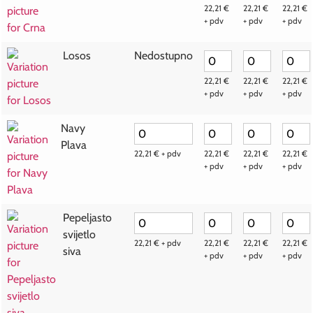
22,21
€
22,21
€
22,21
€
+ pdv
+ pdv
+ pdv
Losos
Nedostupno
22,21
€
22,21
€
22,21
€
+ pdv
+ pdv
+ pdv
Navy
Plava
22,21
€
+ pdv
22,21
€
22,21
€
22,21
€
+ pdv
+ pdv
+ pdv
Pepeljasto
svijetlo
22,21
€
+ pdv
22,21
€
22,21
€
22,21
€
siva
+ pdv
+ pdv
+ pdv