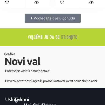
Pogledajte cijelu ponudu
Grafika
Novi val
Početna
Novosti
O nama
Kontakt
Pravilnik privatnosti
Uvjeti kupovine
Dostava
Povrat narudžbe
Kolačići
Usluge
Tiskani