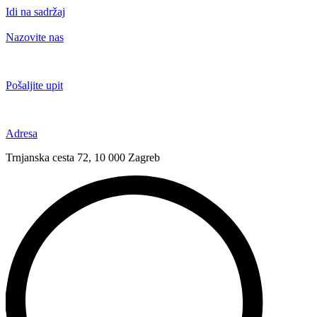
Idi na sadržaj
Nazovite nas
+385 91 6673 789
Pošaljite upit
novival@novival.hr
Adresa
Trnjanska cesta 72, 10 000 Zagreb