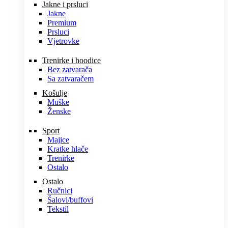
Jakne i prsluci
Jakne
Premium
Prsluci
Vjetrovke
Trenirke i hoodice
Bez zatvarača
Sa zatvaračem
Košulje
Muške
Ženske
Sport
Majice
Kratke hlače
Trenirke
Ostalo
Ostalo
Ručnici
Šalovi/buffovi
Tekstil