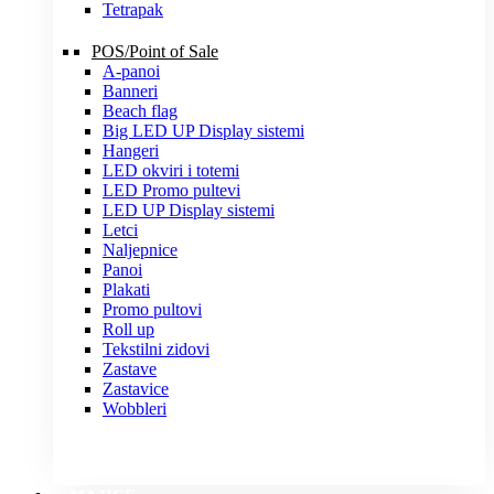
Tetrapak
POS/Point of Sale
A-panoi
Banneri
Beach flag
Big LED UP Display sistemi
Hangeri
LED okviri i totemi
LED Promo pultevi
LED UP Display sistemi
Letci
Naljepnice
Panoi
Plakati
Promo pultovi
Roll up
Tekstilni zidovi
Zastave
Zastavice
Wobbleri