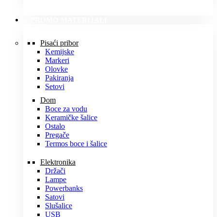
PROMO MATERIJALI
Pisaći pribor
Kemijske
Markeri
Olovke
Pakiranja
Setovi
Dom
Boce za vodu
Keramičke šalice
Ostalo
Pregače
Termos boce i šalice
Elektronika
Držači
Lampe
Powerbanks
Satovi
Slušalice
USB