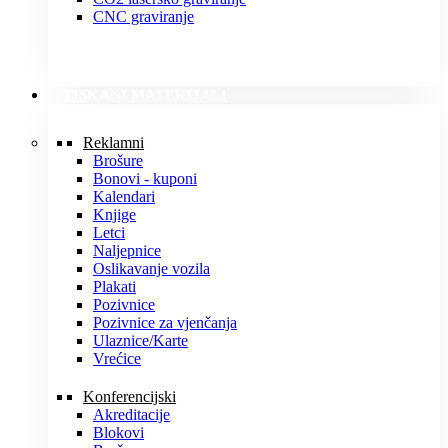
CNC graviranje
TISKANI MATERIJALI
Reklamni
Brošure
Bonovi - kuponi
Kalendari
Knjige
Letci
Naljepnice
Oslikavanje vozila
Plakati
Pozivnice
Pozivnice za vjenčanja
Ulaznice/Karte
Vrećice
Konferencijski
Akreditacije
Blokovi