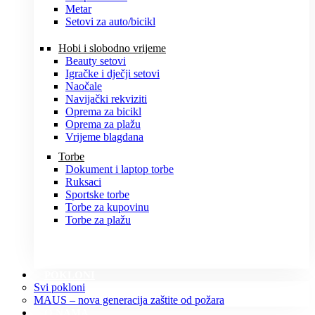
Metar
Setovi za auto/bicikl
Hobi i slobodno vrijeme
Beauty setovi
Igračke i dječji setovi
Naočale
Navijački rekviziti
Oprema za bicikl
Oprema za plažu
Vrijeme blagdana
Torbe
Dokument i laptop torbe
Ruksaci
Sportske torbe
Torbe za kupovinu
Torbe za plažu
POKLONI
Svi pokloni
MAUS – nova generacija zaštite od požara
O NAMA