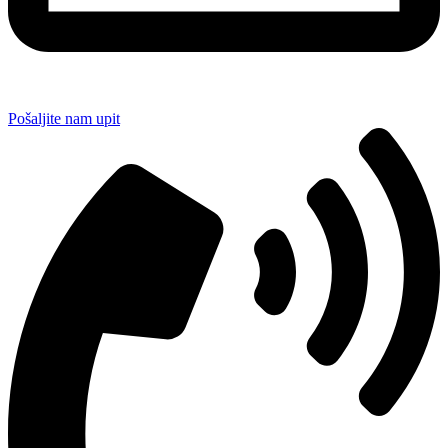
Pošaljite nam upit