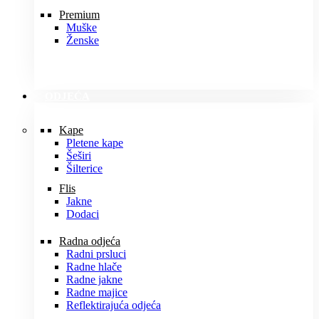
Premium
Muške
Ženske
ODJEĆA
Kape
Pletene kape
Šeširi
Šilterice
Flis
Jakne
Dodaci
Radna odjeća
Radni prsluci
Radne hlače
Radne jakne
Radne majice
Reflektirajuća odjeća