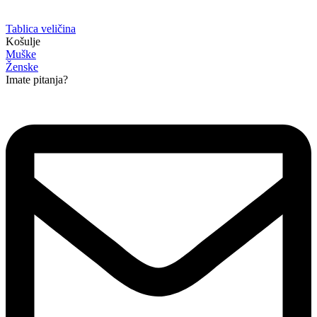
Tablica veličina
Košulje
Muške
Ženske
Imate pitanja?