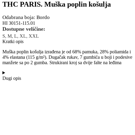
THC PARIS. Muška poplin košulja
Odabrana boja: Bordo
HI 30151-115.01
Dostupne veličine:
S, M, L, XL, XXL
Kratki opis
Muška poplin košulja izrađena je od 68% pamuka, 28% poliamida i
4% elastana (115 g/m²). Dugačak rukav, 7 gumbića u boji i podesive
manžete sa po 2 gumba. Strukirani kroj sa dvije falte na leđima
Dugi opis