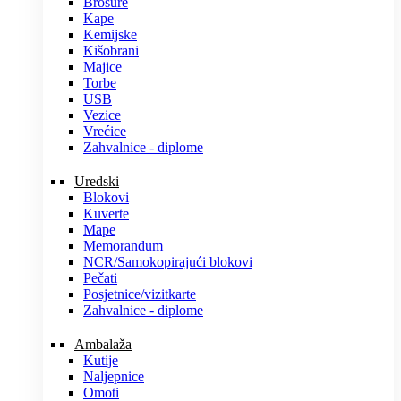
Brošure
Kape
Kemijske
Kišobrani
Majice
Torbe
USB
Vezice
Vrećice
Zahvalnice - diplome
Uredski
Blokovi
Kuverte
Mape
Memorandum
NCR/Samokopirajući blokovi
Pečati
Posjetnice/vizitkarte
Zahvalnice - diplome
Ambalaža
Kutije
Naljepnice
Omoti