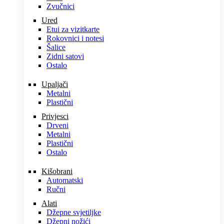
Zvučnici
Ured
Etui za vizitkarte
Rokovnici i notesi
Šalice
Zidni satovi
Ostalo
Upaljači
Metalni
Plastični
Privjesci
Drveni
Metalni
Plastični
Ostalo
Kišobrani
Automatski
Ručni
Alati
Džepne svjetiljke
Džepni nožići