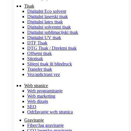
Tisak
Digitalni Eco solvent
Digitalni laserski tisak
Digitalni latex tisak
Digitalni solventni tisak
Digitalni sublimacijski tisak
Digitalni UV tisak
DTF Tisak
DTG Tisak / Direktni tisak
Offsetni tisak
Sitotisak
Slijepi tisak ili blindruck
Transfer tisak
Vez/aplicirani vez
Web stranice
Web programiranje
Web marketing
Web dizajn
SEO
Održavanje web stranica
Graviranje
Fiber/Jag graviranje
CO2 lasersko graviranje