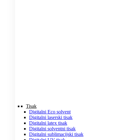
Tisak
Digitalni Eco solvent
Digitalni laserski tisak
Digitalni latex tisak
Digitalni solventni tisak
Digitalni sublimacijski tisak
Digitalni UV tisak