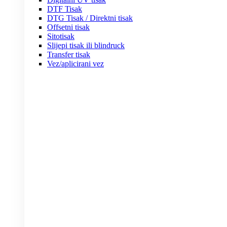
DTF Tisak
DTG Tisak / Direktni tisak
Offsetni tisak
Sitotisak
Slijepi tisak ili blindruck
Transfer tisak
Vez/aplicirani vez