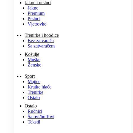
Jakne i prsluci
Jakne
Premium
Prsluci
Vjetrovke
Trenirke i hoodice
Bez zatvarača
Sa zatvaračem
Košulje
Muške
Ženske
Sport
Majice
Kratke hlače
Trenirke
Ostalo
Ostalo
Ručnici
Šalovi/buffovi
Tekstil