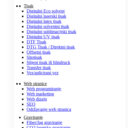
Tisak
Digitalni Eco solvent
Digitalni laserski tisak
Digitalni latex tisak
Digitalni solventni tisak
Digitalni sublimacijski tisak
Digitalni UV tisak
DTF Tisak
DTG Tisak / Direktni tisak
Offsetni tisak
Sitotisak
Slijepi tisak ili blindruck
Transfer tisak
Vez/aplicirani vez
Web stranice
Web programiranje
Web marketing
Web dizajn
SEO
Održavanje web stranica
Graviranje
Fiber/Jag graviranje
CO2 lasersko graviranje