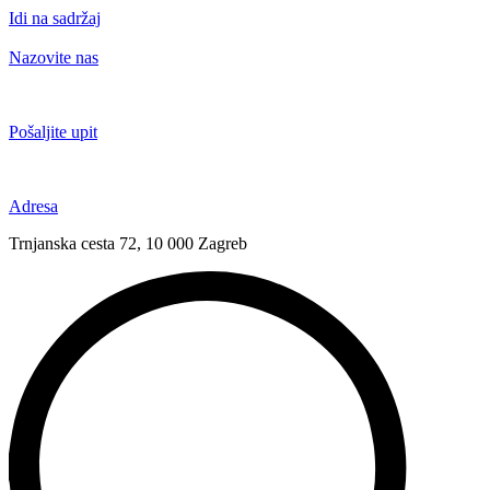
Idi na sadržaj
Nazovite nas
+385 91 6673 789
Pošaljite upit
novival@novival.hr
Adresa
Trnjanska cesta 72, 10 000 Zagreb