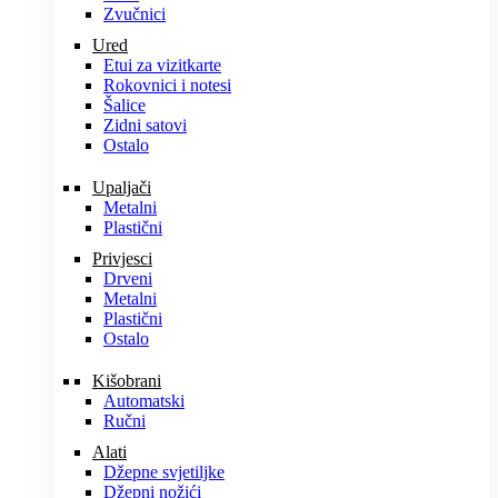
Zvučnici
Ured
Etui za vizitkarte
Rokovnici i notesi
Šalice
Zidni satovi
Ostalo
Upaljači
Metalni
Plastični
Privjesci
Drveni
Metalni
Plastični
Ostalo
Kišobrani
Automatski
Ručni
Alati
Džepne svjetiljke
Džepni nožići