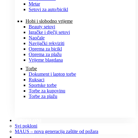
Metar
Setovi za auto/bicikl
Hobi i slobodno vrijeme
Beauty setovi
Igračke i dječji setovi
Naočale
Navijački rekviziti
Oprema za bicikl
Oprema za plažu
Vrijeme blagdana
Torbe
Dokument i laptop torbe
Ruksaci
Sportske torbe
Torbe za kupovinu
Torbe za plažu
POKLONI
Svi pokloni
MAUS – nova generacija zaštite od požara
O NAMA