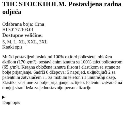
THC STOCKHOLM. Postavljena radna
odjeća
Odabrana boja: Crna
HI 30177-103.01
Dostupne veličine:
S, M, L, XL, XXL, 3XL
Kratki opis
Muški postavljeni prsluk od 100% oxford poliestera, obložen
akrilom (170 g/m²), postavljenim iznutra sa 100% tafet poliesterom
(65 g/m²). Kragna obložena iznutra flisom i elastikom sa strane za
bolje prijanjanje. Sadrži 6 džepova: 5 naprijed, uključujući 2 sa
patentnim zatvaračem i 1 za mobilni telefon i 1 unutrašnji džep.
Elastika sa strane za bolje prijanjanje uz tijelo. Patentni zatvarač na
donjoj strani leđa za jednostavniju personalizaciju
Dugi opis