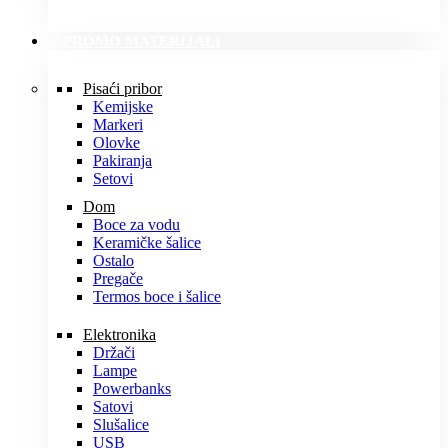
PROMO MATERIJALI
Pisaći pribor
Kemijske
Markeri
Olovke
Pakiranja
Setovi
Dom
Boce za vodu
Keramičke šalice
Ostalo
Pregače
Termos boce i šalice
Elektronika
Držači
Lampe
Powerbanks
Satovi
Slušalice
USB