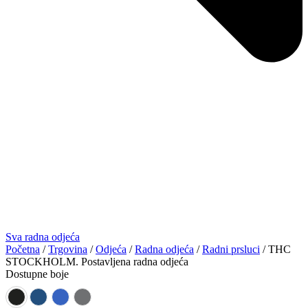
Sva radna odjeća
Početna
/
Trgovina
/
Odjeća
/
Radna odjeća
/
Radni prsluci
/ THC
STOCKHOLM. Postavljena radna odjeća
Dostupne boje