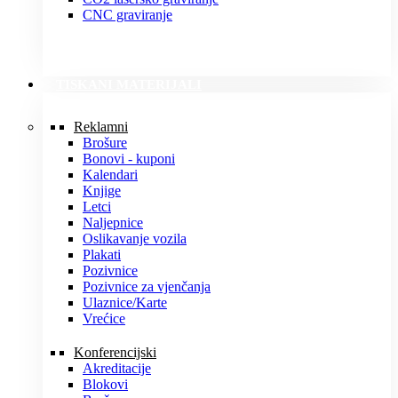
CNC graviranje
TISKANI MATERIJALI
Reklamni
Brošure
Bonovi - kuponi
Kalendari
Knjige
Letci
Naljepnice
Oslikavanje vozila
Plakati
Pozivnice
Pozivnice za vjenčanja
Ulaznice/Karte
Vrećice
Konferencijski
Akreditacije
Blokovi