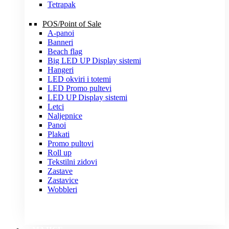
Tetrapak
POS/Point of Sale
A-panoi
Banneri
Beach flag
Big LED UP Display sistemi
Hangeri
LED okviri i totemi
LED Promo pultevi
LED UP Display sistemi
Letci
Naljepnice
Panoi
Plakati
Promo pultovi
Roll up
Tekstilni zidovi
Zastave
Zastavice
Wobbleri