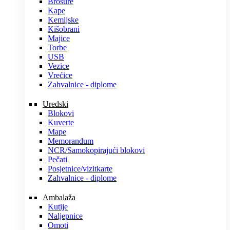
Brošure
Kape
Kemijske
Kišobrani
Majice
Torbe
USB
Vezice
Vrećice
Zahvalnice - diplome
Uredski
Blokovi
Kuverte
Mape
Memorandum
NCR/Samokopirajući blokovi
Pečati
Posjetnice/vizitkarte
Zahvalnice - diplome
Ambalaža
Kutije
Naljepnice
Omoti