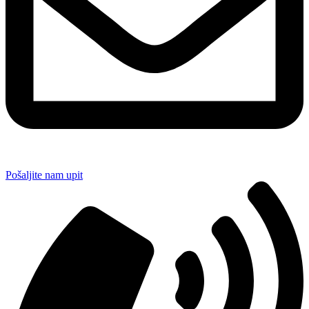
Pošaljite nam upit