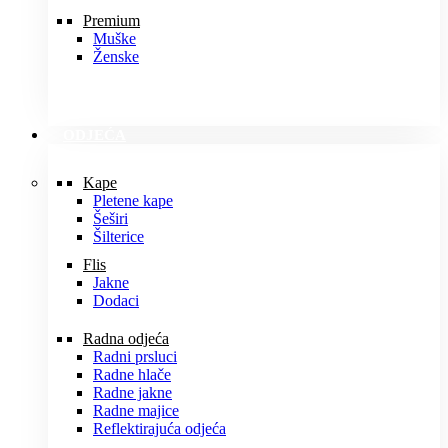
Premium
Muške
Ženske
ODJEĆA
Kape
Pletene kape
Šeširi
Šilterice
Flis
Jakne
Dodaci
Radna odjeća
Radni prsluci
Radne hlače
Radne jakne
Radne majice
Reflektirajuća odjeća