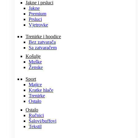
Jakne i prsluci
Jakne
Premium
Prsluci
Vjetrovke
Trenirke i hoodice
Bez zatvarača
Sa zatvaračem
Košulje
Muške
Ženske
Sport
Majice
Kratke hlače
Trenirke
Ostalo
Ostalo
Ručnici
Šalovi/buffovi
Tekstil