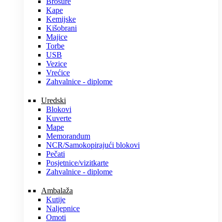
Brošure
Kape
Kemijske
Kišobrani
Majice
Torbe
USB
Vezice
Vrećice
Zahvalnice - diplome
Uredski
Blokovi
Kuverte
Mape
Memorandum
NCR/Samokopirajući blokovi
Pečati
Posjetnice/vizitkarte
Zahvalnice - diplome
Ambalaža
Kutije
Naljepnice
Omoti