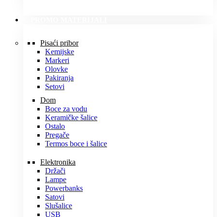
PROMO MATERIJALI
Pisaći pribor
Kemijske
Markeri
Olovke
Pakiranja
Setovi
Dom
Boce za vodu
Keramičke šalice
Ostalo
Pregače
Termos boce i šalice
Elektronika
Držači
Lampe
Powerbanks
Satovi
Slušalice
USB