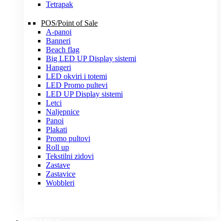
Tetrapak
POS/Point of Sale
A-panoi
Banneri
Beach flag
Big LED UP Display sistemi
Hangeri
LED okviri i totemi
LED Promo pultevi
LED UP Display sistemi
Letci
Naljepnice
Panoi
Plakati
Promo pultovi
Roll up
Tekstilni zidovi
Zastave
Zastavice
Wobbleri