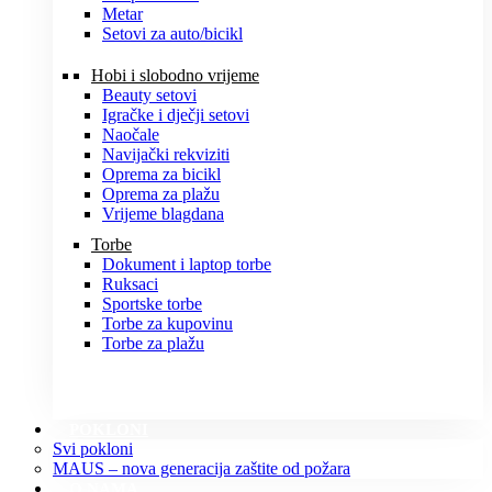
Metar
Setovi za auto/bicikl
Hobi i slobodno vrijeme
Beauty setovi
Igračke i dječji setovi
Naočale
Navijački rekviziti
Oprema za bicikl
Oprema za plažu
Vrijeme blagdana
Torbe
Dokument i laptop torbe
Ruksaci
Sportske torbe
Torbe za kupovinu
Torbe za plažu
POKLONI
Svi pokloni
MAUS – nova generacija zaštite od požara
O NAMA