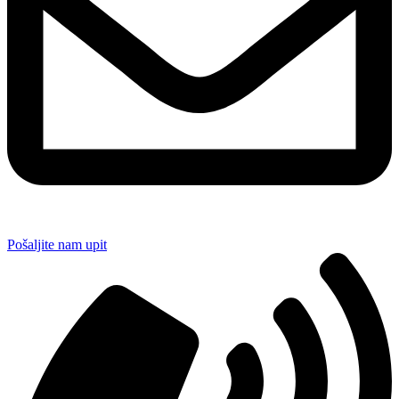
Pošaljite nam upit