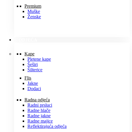
Premium
Muške
Ženske
ODJEĆA
Kape
Pletene kape
Šeširi
Šilterice
Flis
Jakne
Dodaci
Radna odjeća
Radni prsluci
Radne hlače
Radne jakne
Radne majice
Reflektirajuća odjeća