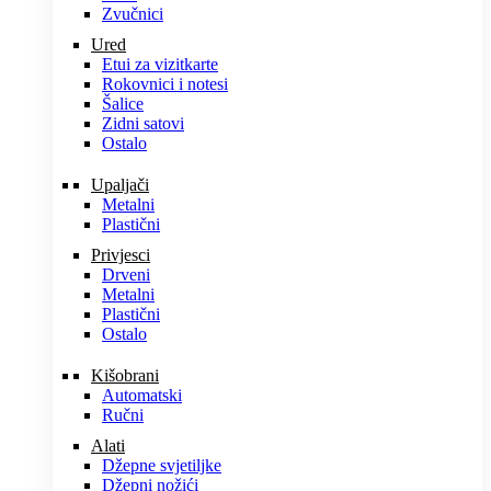
Zvučnici
Ured
Etui za vizitkarte
Rokovnici i notesi
Šalice
Zidni satovi
Ostalo
Upaljači
Metalni
Plastični
Privjesci
Drveni
Metalni
Plastični
Ostalo
Kišobrani
Automatski
Ručni
Alati
Džepne svjetiljke
Džepni nožići