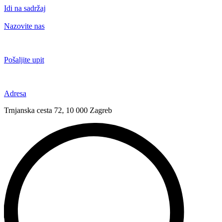
Idi na sadržaj
Nazovite nas
+385 91 6673 789
Pošaljite upit
novival@novival.hr
Adresa
Trnjanska cesta 72, 10 000 Zagreb