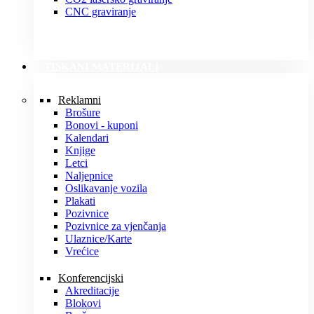
CNC graviranje
TISKANI MATERIJALI
Reklamni
Brošure
Bonovi - kuponi
Kalendari
Knjige
Letci
Naljepnice
Oslikavanje vozila
Plakati
Pozivnice
Pozivnice za vjenčanja
Ulaznice/Karte
Vrećice
Konferencijski
Akreditacije
Blokovi