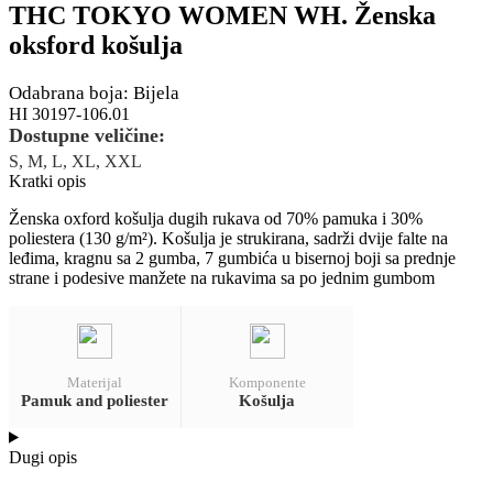
THC TOKYO WOMEN WH. Ženska
oksford košulja
Odabrana boja: Bijela
HI 30197-106.01
Dostupne veličine:
S, M, L, XL, XXL
Kratki opis
Ženska oxford košulja dugih rukava od 70% pamuka i 30%
poliestera (130 g/m²). Košulja je strukirana, sadrži dvije falte na
leđima, kragnu sa 2 gumba, 7 gumbića u bisernoj boji sa prednje
strane i podesive manžete na rukavima sa po jednim gumbom
Materijal
Komponente
Pamuk and poliester
Košulja
Dugi opis