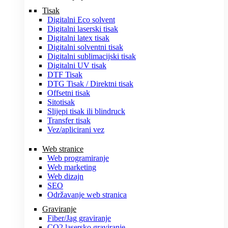
Tisak
Digitalni Eco solvent
Digitalni laserski tisak
Digitalni latex tisak
Digitalni solventni tisak
Digitalni sublimacijski tisak
Digitalni UV tisak
DTF Tisak
DTG Tisak / Direktni tisak
Offsetni tisak
Sitotisak
Slijepi tisak ili blindruck
Transfer tisak
Vez/aplicirani vez
Web stranice
Web programiranje
Web marketing
Web dizajn
SEO
Održavanje web stranica
Graviranje
Fiber/Jag graviranje
CO2 lasersko graviranje