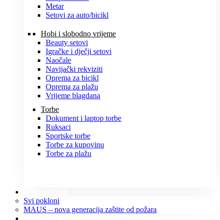
Metar
Setovi za auto/bicikl
Hobi i slobodno vrijeme
Beauty setovi
Igračke i dječji setovi
Naočale
Navijački rekviziti
Oprema za bicikl
Oprema za plažu
Vrijeme blagdana
Torbe
Dokument i laptop torbe
Ruksaci
Sportske torbe
Torbe za kupovinu
Torbe za plažu
POKLONI
Svi pokloni
MAUS – nova generacija zaštite od požara
O NAMA