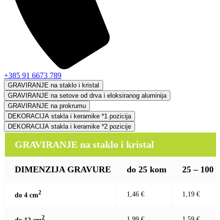
+385 91 6673 789
GRAVIRANJE na staklo i kristal
GRAVIRANJE na setove od drva i eloksiranog aluminija
GRAVIRANJE na prokrumu
DEKORACIJA stakla i keramike *1 pozicija
DEKORACIJA stakla i keramike *2 pozicije
GRAVIRANJE na staklo i kristal
DIMENZIJA GRAVURE
do 25 kom
25 – 100
2
1,46 €
1,19 €
do 4 c
m
2
1,99 €
1,59 €