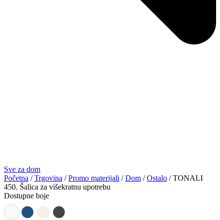
Sve za dom
Početna
/
Trgovina
/
Promo materijali
/
Dom
/
Ostalo
/ TONALI
450. Šalica za višekratnu upotrebu
Dostupne boje