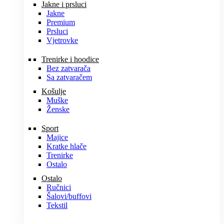
Jakne i prsluci
Jakne
Premium
Prsluci
Vjetrovke
Trenirke i hoodice
Bez zatvarača
Sa zatvaračem
Košulje
Muške
Ženske
Sport
Majice
Kratke hlače
Trenirke
Ostalo
Ostalo
Ručnici
Šalovi/buffovi
Tekstil