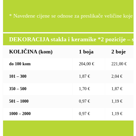
* Navedene cijene se odnose za preslikače veličine koje pr
DEKORACIJA stakla i keramike *2 pozicije – sito 
KOLIČINA (kom)
1 boja
2 boje
do 100 kom
204,00 €
221,00 €
101 – 300
1,87 €
2,04 €
350 – 500
1,70 €
1,87 €
501 – 1000
0,97 €
1,19 €
1000 – 2000
0,97 €
1,19 €