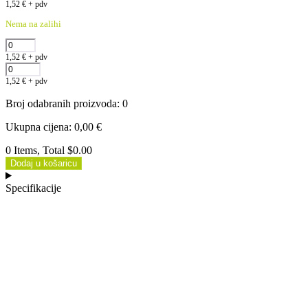
1,52
€
+ pdv
Nema na zalihi
1,52
€
+ pdv
1,52
€
+ pdv
Broj odabranih proizvoda
:
0
Ukupna cijena
:
0,00
€
0 Items, Total $0.00
Dodaj u košaricu
Specifikacije