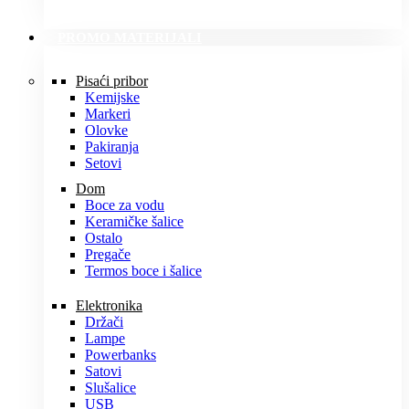
PROMO MATERIJALI
Pisaći pribor
Kemijske
Markeri
Olovke
Pakiranja
Setovi
Dom
Boce za vodu
Keramičke šalice
Ostalo
Pregače
Termos boce i šalice
Elektronika
Držači
Lampe
Powerbanks
Satovi
Slušalice
USB