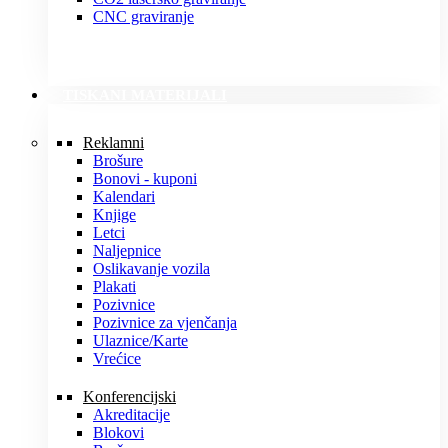
CNC graviranje
TISKANI MATERIJALI
Reklamni
Brošure
Bonovi - kuponi
Kalendari
Knjige
Letci
Naljepnice
Oslikavanje vozila
Plakati
Pozivnice
Pozivnice za vjenčanja
Ulaznice/Karte
Vrećice
Konferencijski
Akreditacije
Blokovi