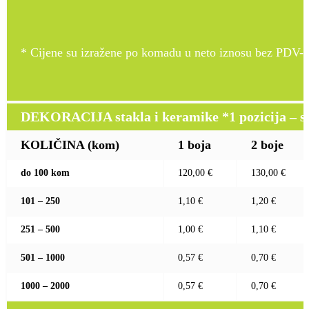
* Cijene su izražene po komadu u neto iznosu bez PDV-a
DEKORACIJA stakla i keramike *1 pozicija – sito
KOLIČINA (kom)
1 boja
2 boje
do 100 kom
120,00 €
130,00 €
101 – 250
1,10 €
1,20 €
251 – 500
1,00 €
1,10 €
501 – 1000
0,57 €
0,70 €
1000 – 2000
0,57 €
0,70 €