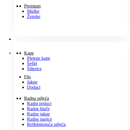
Premium
Muške
Ženske
ODJEĆA
Kape
Pletene kape
Šeširi
Šilterice
Flis
Jakne
Dodaci
Radna odjeća
Radni prsluci
Radne hlače
Radne jakne
Radne majice
Reflektirajuća odjeća