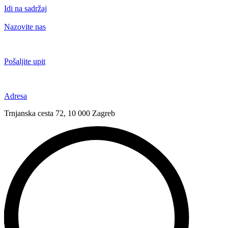
Idi na sadržaj
Nazovite nas
+385 91 6673 789
Pošaljite upit
novival@novival.hr
Adresa
Trnjanska cesta 72, 10 000 Zagreb