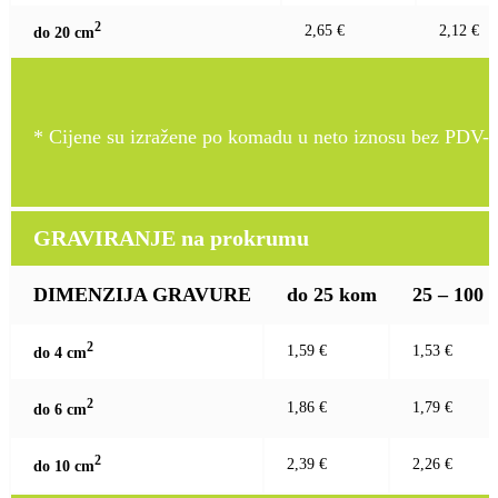
2
2,65 €
2,12 €
do 20 c
m
* Cijene su izražene po komadu u neto iznosu bez PDV-a
GRAVIRANJE na prokrumu
DIMENZIJA GRAVURE
do 25 kom
25 – 100
2
1,59 €
1,53 €
do 4 c
m
2
1,86 €
1,79 €
do 6 c
m
2
2,39 €
2,26 €
do 10 c
m