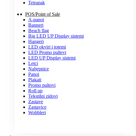
Tetrapak
POS/Point of Sale
A-panoi
Banneri
Beach flag
Big LED UP Display sistemi
Hangeri
LED okviri i totemi
LED Promo pultevi
LED UP Display sistemi
Letci
Naljepnice
Panoi
Plakati
Promo pultovi
Roll up
Tekstilni zidovi
Zastave
Zastavice
Wobbleri