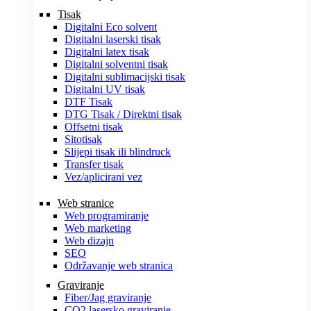
Tisak
Digitalni Eco solvent
Digitalni laserski tisak
Digitalni latex tisak
Digitalni solventni tisak
Digitalni sublimacijski tisak
Digitalni UV tisak
DTF Tisak
DTG Tisak / Direktni tisak
Offsetni tisak
Sitotisak
Slijepi tisak ili blindruck
Transfer tisak
Vez/aplicirani vez
Web stranice
Web programiranje
Web marketing
Web dizajn
SEO
Održavanje web stranica
Graviranje
Fiber/Jag graviranje
CO2 lasersko graviranje