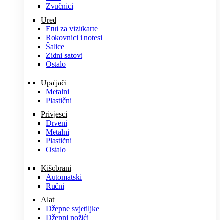
Zvučnici
Ured
Etui za vizitkarte
Rokovnici i notesi
Šalice
Zidni satovi
Ostalo
Upaljači
Metalni
Plastični
Privjesci
Drveni
Metalni
Plastični
Ostalo
Kišobrani
Automatski
Ručni
Alati
Džepne svjetiljke
Džepni nožići