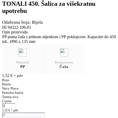
TONALI 450. Šalica za višekratnu
upotrebu
Odabrana boja: Bijela
HI 94322-106.01
Opis proizvoda
PP putna čaša s jednom stijenkom i PP poklopcem. Kapacitet do 450
mL. Ø90 x 135 mm
Materijal
Komponente
PP
Čaša
1,52
€
+ pdv
Boja
Bijela
Navy Plava
Pastelno bijela
Tamna siva
Cijena
1,52
€
+ pdv