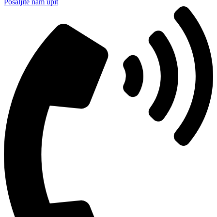
Pošaljite nam upit