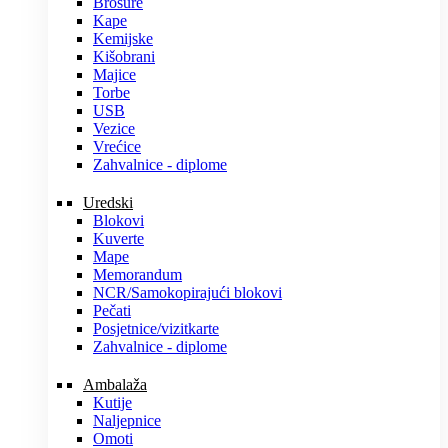
Brošure
Kape
Kemijske
Kišobrani
Majice
Torbe
USB
Vezice
Vrećice
Zahvalnice - diplome
Uredski
Blokovi
Kuverte
Mape
Memorandum
NCR/Samokopirajući blokovi
Pečati
Posjetnice/vizitkarte
Zahvalnice - diplome
Ambalaža
Kutije
Naljepnice
Omoti